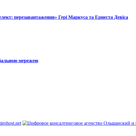
лект: перезавантаження» Гері Маркуса та Ернеста Девіса
обальною мережею