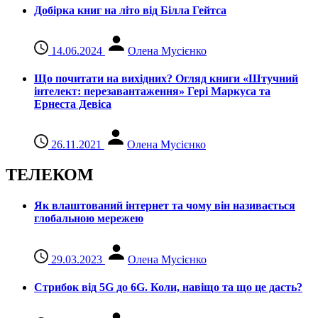
Добірка книг на літо від Білла Гейтса
14.06.2024
Олена Мусієнко
Що почитати на вихідних? Огляд книги «Штучний
інтелект: перезавантаження» Гері Маркуса та
Ернеста Девіса
26.11.2021
Олена Мусієнко
ТЕЛЕКОМ
Як влаштований інтернет та чому він називається
глобальною мережею
29.03.2023
Олена Мусієнко
Стрибок від 5G до 6G. Коли, навіщо та що це даcть?