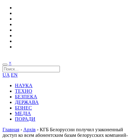
×
UA
EN
НАУКА
ТЕХНО
БЕЗПЕКА
ДЕРЖАВА
БІЗНЕС
МЕДІА
ПОРАДИ
Главная
›
Архів
›
КГБ Белоруссии получил узаконенный
доступ ко всем абонентским базам белорусских компаний-