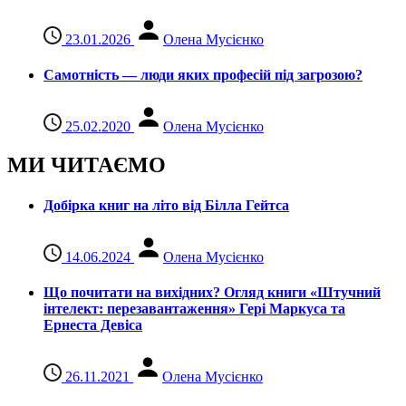
23.01.2026
Олена Мусієнко
Самотність — люди яких професій під загрозою?
25.02.2020
Олена Мусієнко
МИ ЧИТАЄМО
Добірка книг на літо від Білла Гейтса
14.06.2024
Олена Мусієнко
Що почитати на вихідних? Огляд книги «Штучний
інтелект: перезавантаження» Гері Маркуса та
Ернеста Девіса
26.11.2021
Олена Мусієнко