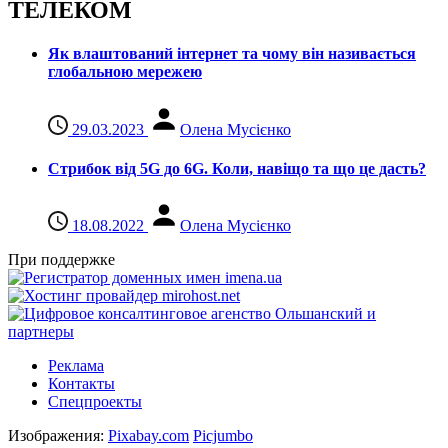
ТЕЛЕКОМ
Як влаштований інтернет та чому він називається
глобальною мережею
29.03.2023
Олена Мусієнко
Стрибок від 5G до 6G. Коли, навіщо та що це даcть?
18.08.2022
Олена Мусієнко
При поддержке
Реклама
Контакты
Спецпроекты
Изображения:
Pixabay.com
Picjumbo