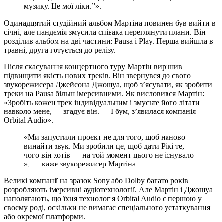
музику. Це мої ліки.”».
Одинадцятий студійний альбом Мартіна повинен був вийти в
січні, але пандемія змусила співака переглянути плани. Він
розділив альбом на дві частини: Pausa і Play. Перша вийшла в
травні, друга готується до релізу.
Після скасування концертного туру Мартін вирішив
підвищити якість нових треків. Він звернувся до свого
звукорежисера Джейсона Джошуа, щоб з’ясувати, як зробити
треки на Pausa більш імерсивними. Як висловився Мартін:
«Зробіть кожен трек індивідуальним і змусьте його літати
навколо мене, — згадує він. — І бум, з’явилася компанія
Orbital Audio».
«Ми запустили проєкт не для того, щоб наново
винайти звук. Ми зробили це, щоб дати Рікі те,
чого він хотів — на той момент цього не існувало
», — каже звукорежисер Мартіна.
Великі компанії на зразок Sony або Dolby багато років
розробляють імерсивні аудіотехнології. Але Мартін і Джошуа
наполягають, що їхня технологія Orbital Audio є першою у
своєму роді, оскільки не вимагає спеціального устаткування
або окремої платформи.