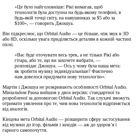
«Це було найголовніше: Рікі вимагав, щоб
технологія була доступна на будь-якому телефоні, в
будь-якій точці світу, на навушниках за $5 або за
$100», — говорить Джошуа.
Він підкреслює, що Orbital Audio — це більше, ніж звук в 3D
або 8D, оскільки увага приділяється деталям в кожній частині
пісні.
«Вас буде оточувати весь трек, а не тільки Рікі або
гітара, або те, що ви захочете вибрати, —
розповідає Джошуа. — Ось у чому була наша мета:
як зробити музику індивідуальніше? Фактично
нам довелося придумати нову технологію».
Мартін і Джошуа не розкривають особливості Orbital Audio.
Мініальбом Pausa вийшов у двох версіях: стандартної та
розробленої за допомогою Orbital Audio. Так слухачі зможуть
отримати уявлення про те, чим нова технологія відрізняється
від аналогів.
Кінцева мета Orbital Audio — розширити сферу застосування
від музики до ігор, фільмів і заходів — аж до здоров’я і
гарного самопочуття.