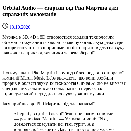
Orbital Audio — стартап від Рікі Мартіна для
справжніх меломанів
13.10.2020
Музика в 3D, 4D і 8D створюється завдяки технологіям
об’ємного звучання і складного мікшування. Звукорежисери
використовують різні прийоми, щоб створити відчуття звуку
навколо: наприклад, затримки та реверберації.
Поп-музикант Рікі Мартін і команда його недавно створеної
компанії Martin Music Labs вважають, що вони зробили
прорив в області звуку. Їх технологія Orbital Audio не вимагає
спеціальних додатків або обладнання і передбачає
індивідуальний підхід до прослуховування музики.
Ідея прийшла до Рікі Мартіна під час пандемії.
«Перші два дні в ізоляції були приголомшливими,
— розповідає Мартін. — Усі казали мені: “Рікі,
доведеться скасувати всі твої тури”. А я
відповідав: “Чекайте. Давайте просто послухаємо