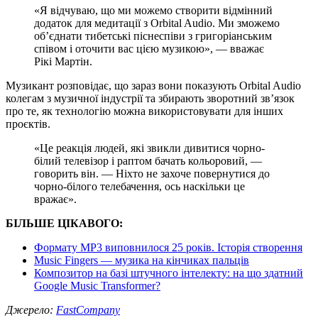
«Я відчуваю, що ми можемо створити відмінний
додаток для медитації з Orbital Audio. Ми зможемо
об’єднати тибетські піснеспіви з григоріанським
співом і оточити вас цією музикою», — вважає
Рікі Мартін.
Музикант розповідає, що зараз вони показують Orbital Audio
колегам з музичної індустрії та збирають зворотний зв’язок
про те, як технологію можна використовувати для інших
проєктів.
«Це реакція людей, які звикли дивитися чорно-
білий телевізор і раптом бачать кольоровий, —
говорить він. — Ніхто не захоче повернутися до
чорно-білого телебачення, ось наскільки це
вражає».
БІЛЬШЕ ЦІКАВОГО:
Формату MP3 виповнилося 25 років. Історія створення
Music Fingers — музика на кінчиках пальців
Композитор на базі штучного інтелекту: на що здатний
Google Music Transformer?
Джерело:
FastCompany