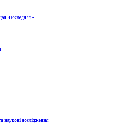
щая
›
Последняя
»
ы
а наукові дослідження