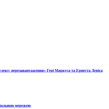
лект: перезавантаження» Гері Маркуса та Ернеста Девіса
обальною мережею