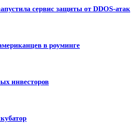
запустила сервис защиты от DDOS-атак
американцев в роуминге
ных инвесторов
нкубатор