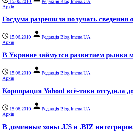
15.06.2010
Редакція Blog Imena.UA
Архів
Госдума разрешила получать сведения 
15.06.2010
Редакція Blog Imena.UA
Архів
В Украине займутся развитием рынка 
15.06.2010
Редакція Blog Imena.UA
Архів
Корпорация Yahoo! всё-таки отсудила до
15.06.2010
Редакція Blog Imena.UA
Архів
В доменные зоны .US и .BIZ интегриро