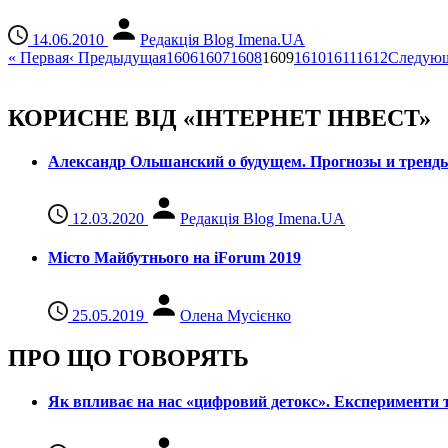
14.06.2010
Редакція Blog Imena.UA
«
Первая
‹
Предыдущая
1606
1607
1608
1609
1610
1611
1612
Следую
КОРИСНЕ ВІД «ІНТЕРНЕТ ІНВЕСТ»
Александр Ольшанский о будущем. Прогнозы и тренд
12.03.2020
Редакція Blog Imena.UA
Місто Майбутнього на iForum 2019
25.05.2019
Олена Мусієнко
ПРО ЩО ГОВОРЯТЬ
Як впливає на нас «цифровий детокс». Експерименти т