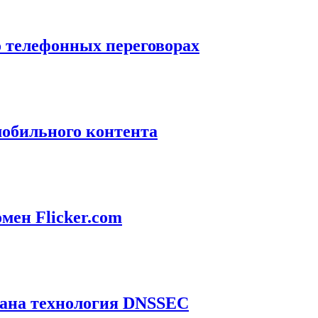
о телефонных переговорах
мобильного контента
мен Flicker.com
вана технология DNSSEC