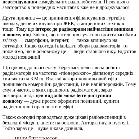
переслідування
самодіяльних радіолюбителів. Після цього
аматорство в попередніх масштабах вже не відроджувалося.
Друга причина — це припинення фінансування гуртків в
школах, дитячих клубів при ЖЕК, станцій юних техніків
тощо. Тому що
інтерес до радіосправи найчастіше виникав
в юному віці
. Звісно, що насичення сучасного життя засобами
зв’язку — смартфони, інтернет, — також вплинуло на
ситуацію. Якщо сьогодні відвідати збори радіоаматорів, то
побачимо, що в основному це — люди старшого віку. Відсоток
молоді незначний.
Що цікаво, до цього часу збереглася нелегальна робота
радіоаматорів на частотах «піонерського» діапазону: середніх
хвилях та на 3 Мгц. Взагалі ж короткохвильовий ефір
полишають комерційні радіостанції, і він напівпорожній. Тому
смуги частот, в яких працюють радіоаматори, зараз
розширилися; і
цей вид хобі може бути доступний
кожному
— дуже просто оформити позивний, купити
радіостанцію і працювати в ефірі.
Також сьогодні проводяться дуже цікаві радіоекспедиції в
безлюдні місця планети: на острови, Антарктиду, в пустелі.
Тобто зараз це – дуже цікаве дозвілля.
ЧИТАЙТЕ ТАКОЖ: