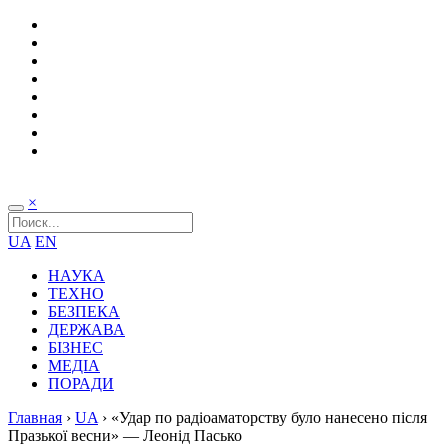
×
UA
EN
НАУКА
ТЕХНО
БЕЗПЕКА
ДЕРЖАВА
БІЗНЕС
МЕДІА
ПОРАДИ
Главная
›
UA
›
«Удар по радіоаматорству було нанесено після
Празької весни» — Леонід Пасько