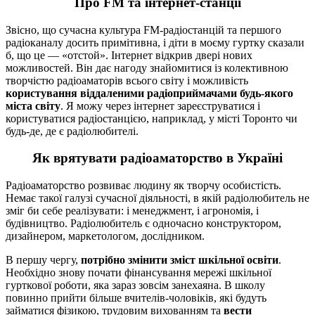
Про FM та інтернет-станції
Звісно, що сучасна культура FM-радіостанцій та першого
радіоканалу досить примітивна, і діти в моєму гуртку сказали
б, що це — «отстой». Інтернет відкрив двері нових
можливостей. Він дає нагоду знайомитися із колективною
творчістю радіоаматорів всього світу і можливість
користування віддаленими радіоприймачами будь-якого
міста світу
. Я можу через інтернет зареєструватися і
користуватися радіостанцією, наприклад, у місті Торонто чи
будь-де, де є радіолюбителі.
Як врятувати радіоаматорство в Україні
Радіоаматорство розвиває людину як творчу особистість.
Немає такої галузі сучасної діяльності, в якій радіолюбитель не
зміг би себе реалізувати: і менеджмент, і агрономія, і
будівництво. Радіолюбитель є одночасно конструктором,
дизайнером, маркетологом, дослідником.
В першу чергу,
потрібно змінити зміст шкільної освіти
.
Необхідно знову почати фінансування мережі шкільної
гурткової роботи, яка зараз зовсім занехаяна. В школу
повинно прийти більше вчителів-чоловіків, які будуть
займатися фізикою, трудовим вихованням та
вести