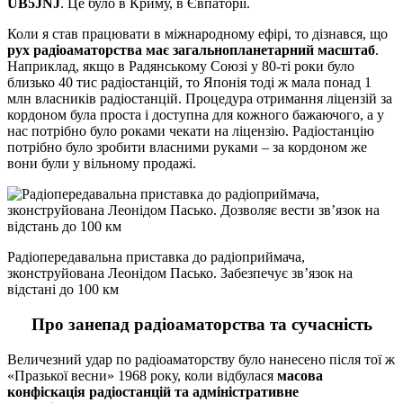
UB5JNJ
. Це було в Криму, в Євпаторії.
Коли я став працювати в міжнародному ефірі, то дізнався, що
рух радіоаматорства має загальнопланетарний масштаб
.
Наприклад, якщо в Радянському Союзі у 80-ті роки було
близько 40 тис радіостанцій, то Японія тоді ж мала понад 1
млн власників радіостанцій. Процедура отримання ліцензій за
кордоном була проста і доступна для кожного бажаючого, а у
нас потрібно було роками чекати на ліцензію. Радіостанцію
потрібно було зробити власними руками – за кордоном же
вони були у вільному продажі.
Радіопередавальна приставка до радіоприймача,
зконструйована Леонідом Пасько. Забезпечує зв’язок на
відстані до 100 км
Про занепад радіоаматорства та сучасність
Величезний удар по радіоаматорству було нанесено після тої ж
«Празької весни» 1968 року, коли відбулася
масова
конфіскація радіостанцій та адміністративне