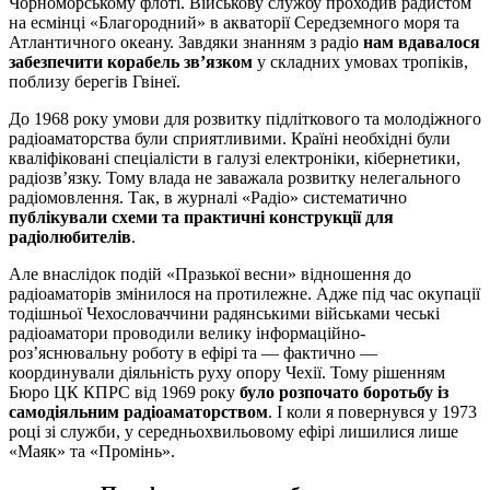
Чорноморському флоті. Військову службу проходив радистом
на есмінці «Благородний» в акваторії Середземного моря та
Атлантичного океану. Завдяки знанням з радіо
нам вдавалося
забезпечити корабель зв’язком
у складних умовах тропіків,
поблизу берегів Гвінеї.
До 1968 року умови для розвитку підліткового та молодіжного
радіоаматорства були сприятливими. Країні необхідні були
кваліфіковані спеціалісти в галузі електроніки, кібернетики,
радіозв’язку. Тому влада не заважала розвитку нелегального
радіомовлення. Так, в журналі «Радіо» систематично
публікували схеми та практичні конструкції для
радіолюбителів
.
Але внаслідок подій «Празької весни» відношення до
радіоаматорів змінилося на протилежне. Адже під час окупації
тодішньої Чехословаччини радянськими військами чеські
радіоаматори проводили велику інформаційно-
роз’яснювальну роботу в ефірі та — фактично —
координували діяльність руху опору Чехії. Тому рішенням
Бюро ЦК КПРС від 1969 року
було розпочато боротьбу із
самодіяльним радіоаматорством
. І коли я повернувся у 1973
році зі служби, у середньохвильовому ефірі лишилися лише
«Маяк» та «Промінь».