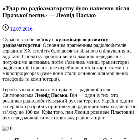
«Удар по радіоаматорству було нанесено після
Празької весни» — Леонід Пасько
12.07.2016
Сучасні засоби зв’язку є
кульмінацією розвитку
радіоаматорства
. Основним прагненням радіолюбителів
середини XX століття було досягти вільного спілкування на
відстані. Спочатку зробили великі лампові передавачі з
потужними антенами, потім з’явились менші транзисторні
радіостанції, і врешті, все перейшло в мініатюрні схеми на
мікропроцесорах (саме вони стали основою для мобільних
телефонів та комп’ютерів).
Герой сьогоднішнього матеріалу — радіолюбитель зі
Світловодська
Леонід Пасько.
Він — один із тих, хто
розвивав радіолюбительський рух на теренах України одинм
із перших і розробив приставку до радіоприймача із дальністю
зв’язку до 100 км. Крім того, пан Леонід розвиває Пластовий
рух серед молоді та має скаутську радіостанцію: