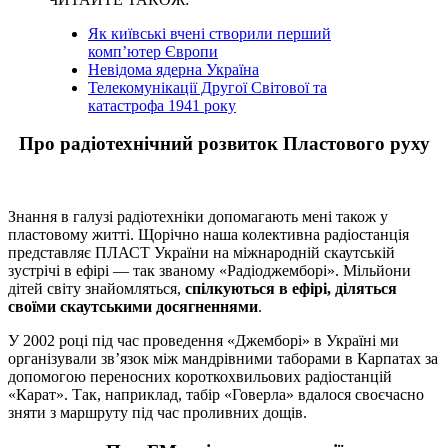
Як київські вчені створили перший
комп’ютер Європи
Невідома ядерна Україна
Телекомунікації Другої Світової та
катастрофа 1941 року
Про радіотехнічний розвиток Пластового руху
Знання в галузі радіотехніки допомагають мені також у
пластовому житті. Щорічно наша колективна радіостанція
представляє ПЛАСТ України на міжнародній скаутській
зустрічі в ефірі — так званому «Радіоджемборі». Мільйони
дітей світу знайомляться,
спілкуються в ефірі, діляться
своїми скаутськими досягненнями
.
У 2002 році під час проведення «Джемборі» в Україні ми
організували зв’язок між мандрівними таборами в Карпатах за
допомогою переносних короткохвильових радіостанцій
«Карат». Так, наприклад, табір «Говерла» вдалося своєчасно
зняти з маршруту під час проливних дощів.