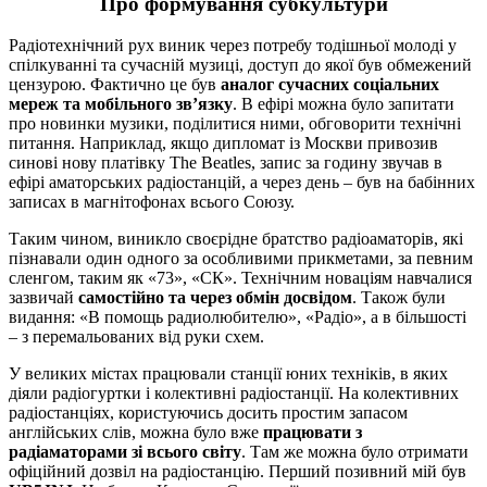
Про формування субкультури
Радіотехнічний рух виник через потребу тодішньої молоді у
спілкуванні та сучасній музиці, доступ до якої був обмежений
цензурою. Фактично це був
аналог сучасних соціальних
мереж та мобільного зв’язку
. В ефірі можна було запитати
про новинки музики, поділитися ними, обговорити технічні
питання. Наприклад, якщо дипломат із Москви привозив
синові нову платівку The Beatles, запис за годину звучав в
ефірі аматорських радіостанцій, а через день – був на бабінних
записах в магнітофонах всього Союзу.
Таким чином, виникло своєрідне братство радіоаматорів, які
пізнавали один одного за особливими прикметами, за певним
сленгом, таким як «73», «СК». Технічним новаціям навчалися
зазвичай
самостійно та через обмін досвідом
. Також були
видання: «В помощь радиолюбителю», «Радіо», а в більшості
– з перемальованих від руки схем.
У великих містах працювали станції юних техніків, в яких
діяли радіогуртки і колективні радіостанції. На колективних
радіостанціях, користуючись досить простим запасом
англійських слів, можна було вже
працювати з
радіаматорами зі всього світу
. Там же можна було отримати
офіційний дозвіл на радіостанцію. Перший позивний мій був