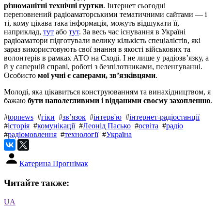
різноманітні технічні гуртки
. Інтернет сьогодні
переповнений радіоаматорськими тематичними сайтами — і
ті, кому цікава така інформація, можуть відшукати її,
наприклад,
тут
або
тут
. За весь час існування в Україні
радіоаматори підготували велику кількість спеціалістів, які
зараз використовують свої знання в якості військових та
волонтерів в рамках АТО на Сході. І не лише у радіозв’язку, а
й у саперній справі, роботі з безпілотниками, пеленгуванні.
Особисто
мої учні є саперами, зв’язківцями
.
Молоді, яка цікавиться конструюванням та винахідництвом, я
бажаю
бути наполегливими і відданими своєму захопленню
.
#
topnews
#
гіки
#
зв’язок
#
інтерв'ю
#
інтернет-радіостанції
#
історія
#
комунікації
#
Леонід Пасько
#
освіта
#
радіо
#
радіомовлення
#
технології
#
Україна
Катерина Прогнімак
Читайте также:
UA