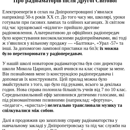
Про радіоаматорів після Другої Світової
Електроенергія в селах на Дніпропетровщині з’явилася
наприкінці 50-х років ХХ ст. До того часу ми, школярі, уроки
готували при ґасових лампах та олійних каганцях. Зі світлом
під час хрущовської «відлиги» прийшло дротове
радіомовлення. Альтернативою до офіційних радіопередач
було користування висококласними радіоприймачами, які тоді
ж з’явилися у вільному продажу — «Балтика», «Урал -57» та
інші. За допомогою лампової приставки на 6п3с
їх можна
було перетворювати у радіопередавач
.
У нашій школі новатором радіаматорства був син директора
школи Микола Царицин, який вчився на клас старше за мене.
Він познайомив мене із конструкцією радіопередавача і
допомагав їх конструювати. Цей прилад можна було
змайструвати з того, що було під руками, всього за декілька
годин. Нова справа полонила більшість учнів від 7 по 10 клас.
Середньохвильовий ефір заповнився дитячими голосами, які
під різноманітними позивними (наприклад: «фортуна»,
«педагог», «кристал»)
нелегально транслювали музику та
спілкувалися між собою
.
Далі я продовжив цю захопливу справу радіоаматорства у
навчальному закладі у Дніпропетровську та під час служби на