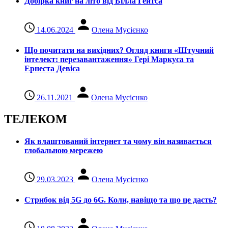
Добірка книг на літо від Білла Гейтса
14.06.2024
Олена Мусієнко
Що почитати на вихідних? Огляд книги «Штучний
інтелект: перезавантаження» Гері Маркуса та
Ернеста Девіса
26.11.2021
Олена Мусієнко
ТЕЛЕКОМ
Як влаштований інтернет та чому він називається
глобальною мережею
29.03.2023
Олена Мусієнко
Стрибок від 5G до 6G. Коли, навіщо та що це даcть?