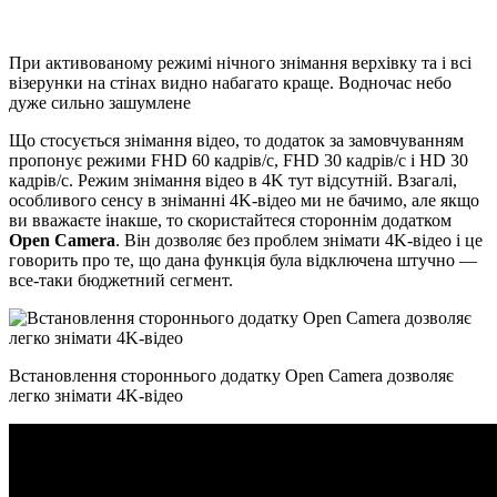
При активованому режимі нічного знімання верхівку та і всі
візерунки на стінах видно набагато краще. Водночас небо
дуже сильно зашумлене
Що стосується знімання відео, то додаток за замовчуванням
пропонує режими FHD 60 кадрів/с, FHD 30 кадрів/с і HD 30
кадрів/с. Режим знімання відео в 4K тут відсутній. Взагалі,
особливого сенсу в зніманні 4K-відео ми не бачимо, але якщо
ви вважаєте інакше, то скористайтеся стороннім додатком
Open Camera
. Він дозволяє без проблем знімати 4K-відео і це
говорить про те, що дана функція була відключена штучно —
все-таки бюджетний сегмент.
Встановлення стороннього додатку Open Camera дозволяє
легко знімати 4K-відео