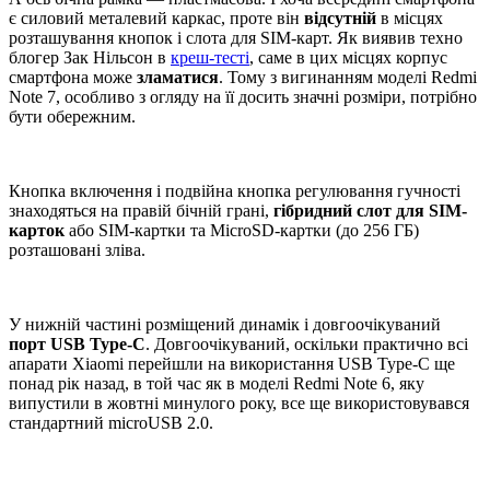
є силовий металевий каркас, проте він
відсутній
в місцях
розташування кнопок і слота для SIM-карт. Як виявив техно
блогер Зак Нільсон в
креш-тесті
, саме в цих місцях корпус
смартфона може
зламатися
. Тому з вигинанням моделі Redmi
Note 7, особливо з огляду на її досить значні розміри, потрібно
бути обережним.
Кнопка включення і подвійна кнопка регулювання гучності
знаходяться на правій бічній грані,
гібридний слот для SIM-
карток
або SIM-картки та MicroSD-картки (до 256 ГБ)
розташовані зліва.
У нижній частині розміщений динамік і довгоочікуваний
порт USB Type-C
. Довгоочікуваний, оскільки практично всі
апарати Xiaomi перейшли на використання USB Type-C ще
понад рік назад, в той час як в моделі Redmi Note 6, яку
випустили в жовтні минулого року, все ще використовувався
стандартний microUSB 2.0.