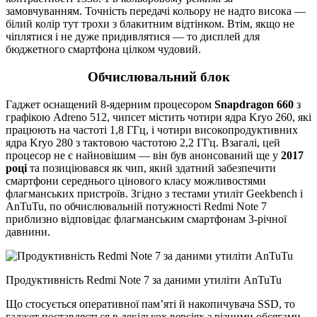
замовчуванням. Точність передачі кольору не надто висока —
білий колір тут трохи з блакитним відтінком. Втім, якщо не
чіплятися і не дуже придивлятися — то дисплей для
бюджетного смартфона цілком чудовий.
Обчислювальний блок
Гаджет оснащений 8-ядерним процесором
Snapdragon 660
з
графікою Adreno 512, чипсет містить чотири ядра Kryo 260, які
працюють на частоті 1,8 ГГц, і чотири високопродуктивних
ядра Kryo 280 з тактовою частотою 2,2 ГГц. Взагалі, цей
процесор не є найновішим — він був анонсований ще у
2017
році
та позиціювався як чип, який здатний забезпечити
смартфони середнього цінового класу можливостями
флагманських пристроїв. Згідно з тестами утиліт Geekbench і
AnTuTu, по обчислювальній потужності Redmi Note 7
приблизно відповідає флагманським смартфонам 3-річної
давнини.
Продуктивність Redmi Note 7 за даними утиліти AnTuTu
Що стосується оперативної пам’яті й накопичувача SSD, то
гаджет поставляється в декількох версіях з різними обсягами