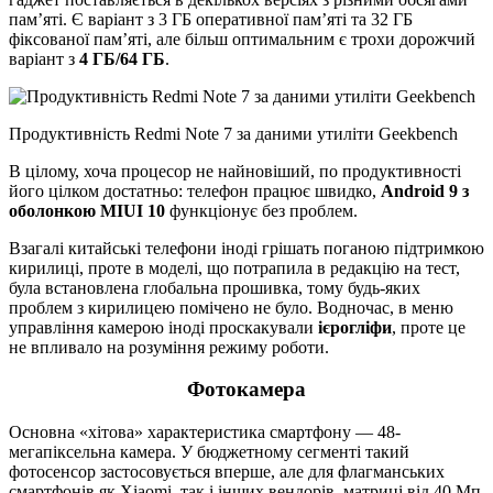
пам’яті. Є варіант з 3 ГБ оперативної пам’яті та 32 ГБ
фіксованої пам’яті, але більш оптимальним є трохи дорожчий
варіант з
4 ГБ/64 ГБ
.
Продуктивність Redmi Note 7 за даними утиліти Geekbench
В цілому, хоча процесор не найновіший, по продуктивності
його цілком достатньо: телефон працює швидко,
Android 9 з
оболонкою MIUI 10
функціонує без проблем.
Взагалі китайські телефони іноді грішать поганою підтримкою
кирилиці, проте в моделі, що потрапила в редакцію на тест,
була встановлена ​​глобальна прошивка, тому будь-яких
проблем з кирилицею помічено не було. Водночас, в меню
управління камерою іноді проскакували
ієрогліфи
, проте це
не впливало на розуміння режиму роботи.
Фотокамера
Основна «хітова» характеристика смартфону — 48-
мегапіксельна камера. У бюджетному сегменті такий
фотосенсор застосовується вперше, але для флагманських
смартфонів як Xiaomi, так і інших вендорів, матриці від 40 Мп