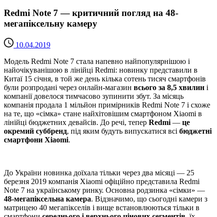
Redmi Note 7 — критичний погляд на 48-
мегапіксельну камеру
10.04.2019
Модель Redmi Note 7 стала напевно найпопулярнішою і
найочікуванішою в лінійці Redmi: новинку представили в
Китаї 15 січня, в той же день кілька сотень тисяч смартфонів
були розпродані через онлайн-магазин
всього за 8,5 хвилин
і
компанії довелося тимчасово зупинити збут. За місяць
компанія продала 1 мільйон примірників Redmi Note 7 і схоже
на те, що «сімка» стане найхітовішим смартфоном Xiaomi в
лінійці бюджетних девайсів. До речі, тепер
Redmi
—
це
окремий суббренд
, під яким будуть випускатися всі
бюджетні
смартфони Xiaomi
.
До України новинка доїхала тільки через два місяці — 25
березня 2019 компанія Xiaomi офіційно представила Redmi
Note 7 на українському ринку. Основна родзинка «сімки» —
48-мегапіксельна камера
. Відзначимо, що сьогодні камери з
матрицею 40 мегапікселів і вище встановлюються тільки в
смартфони
середнього і верхнього цінових сегментів
, їх