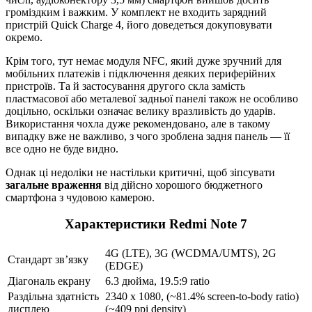
громіздким і важким. У комплект не входить зарядний
пристрій Quick Charge 4, його доведеться докуповувати
окремо.
Крім того, тут немає модуля NFC, який дуже зручний для
мобільних платежів і підключення деяких периферійних
пристроїв. Та й застосування другого скла замість
пластмасової або металевої задньої панелі також не особливо
доцільно, оскільки означає велику вразливість до ударів.
Використання чохла дуже рекомендовано, але в такому
випадку вже не важливо, з чого зроблена задня панель — її
все одно не буде видно.
Однак ці недоліки не настільки критичні, щоб зіпсувати
загальне враження
від дійсно хорошого бюджетного
смартфона з чудовою камерою.
Характеристики Redmi Note 7
4G (LTE), 3G (WCDMA/UMTS), 2G
Стандарт зв’язку
(EDGE)
Діагональ екрану
6.3 дюйма, 19.5:9 ratio
Раздільна здатність
2340 x 1080, (~81.4% screen-to-body ratio)
дисплею
(~409 ppi density)