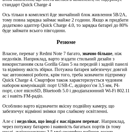
стандарт Quick Charge 4
Ось тільки в комплекті йде звичайний блок живлення 5В/2А,
тому повна зарядка займає майже 2 години. Якщо ж придбати
додатково адаптер Quick Charge 4.0, то зарядка батареї до 80%
буде займати всього півгодини.
Резюме
Власне, переваг у Redmi Note 7 багато,
значно більше
, ніж
недоліків. Наприклад, варто згадати стильний дизайн з
використанням скла Gorilla Glass 5 на передній і задній панелі
та відмінну якість збірки. Потужна батарея забезпечує довгий
час автономної роботи, крім того, треба зазначити підтримку
Quick Charge 4. Смартфон також характеризується чудовим
набором комунікацій: порт USB-C, аудіороз’єм 3,5 мм, ІЧ-
порт, слот microSD, Bluetooth 5.0 і дводіапазонний Wi-Fi 802.11
ac і навіть FM-радіо.
Особливо варто відзначити якісну подвійну камеру, що
забезпечує відмінні знімки при слабкому освітленні.
Але є і
недоліки, що іноді є наслідком переваг
. Наприклад,
через потужну батарею і наявність багатьох портів (в тому
числі, аудіоконектору 3,5 мм) смартфон вийшов досить