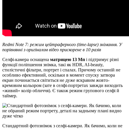
Redmi Note 7: режим цейтраферного (time-lapse) знімання. У
порівнянні з оригіналом відео прискорене в 10 разів
Селфі-камера оснащена
матрицею 13 Мп
і підтримує різні
функції поліпшення знімка, такі як HDR, AI-beauty,
стилістичні фільтри, портрет і спалах. Причому останній не
особливо ефективний, оскільки в момент спуску затвора
екран починається світиться не дуже яскравим жовто-
кремовим кольором (зате в селфі-портретах завжди виходить
«живий» колір обличчя). Є також режим групового селфі й
таймер.
Стандартний фотознімок з селфі-камери. Як бачимо, коли не