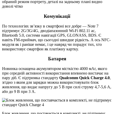
обраний режим портрету, деталі на задньому плані видно
доволі чітко
Комунікації
По технологіях зв’язку в смартфоні все добре — Note 7
підтримує 2G/3G/4G, дводіапазонний Wi-Fi 802.11 ac,
Bluetooth 5.0, системи навігації GPS, GLONASS, BDS. Є
навіть FM-приймач, що сьогодні швидше рідкість. А ось NFC-
модуля як і раніше немає, і це навряд чи порадує тих, хто
використовує смартфон як платіжну картку.
Батарея
Новинка оснащена акумулятором місткістю 4000 мАг, якого
при середній активності використання впевнено вистачає на
пару діб. Є підтримка стандарту
Qualcomm Quick Charge 4.0
,
згідно з яким для зарядки можна використовувати блок
живлення, що видає напругу до 5 В при силі струму 4,7-5,6 А,
або до 9 В при 3 А.
Блок живлення, що постачається в комплекті, не підтримує