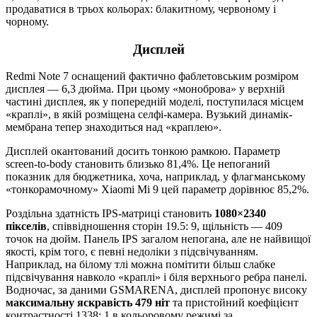
продаватися в трьох кольорах: блакитному, червоному і
чорному.
Дисплей
Redmi Note 7 оснащений фактично фаблетовським розміром
дисплея — 6,3 дюйма. При цьому «моноброва» у верхній
частині дисплея, як у попередній моделі, поступилася місцем
«краплі», в якій розміщена селфі-камера. Вузький динамік-
мембрана тепер знаходиться над «краплею».
Дисплей окантований досить тонкою рамкою. Параметр
screen-to-body становить близько 81,4%. Це непоганий
показник для бюджетника, хоча, наприклад, у флагманському
«тонкорамочному» Xiaomi Mi 9 цей параметр дорівнює 85,2%.
Роздільна здатність IPS-матриці становить
1080×2340
пікселів
, співвідношення сторін 19.5: 9, щільність — 409
точок на дюйм. Панель IPS загалом непогана, але не найвищої
якості, крім того, є певні недоліки з підсвічуванням.
Наприклад, на білому тлі можна помітити більш слабке
підсвічування навколо «краплі» і біля верхнього ребра панелі.
Водночас, за даними GSMARENA, дисплей пропонує високу
максимальну яскравість 479 ніт
та пристойний коефіцієнт
контрастності 1338: 1 в кольоровому режимі за