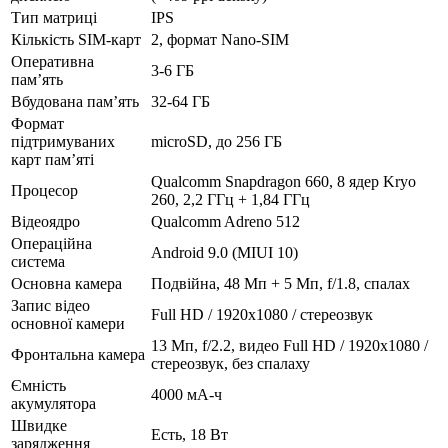
Тип матриці
IPS
Кількість SIM-карт
2, формат Nano-SIM
Оперативна
3-6 ГБ
пам’ять
Вбудована пам’ять
32-64 ГБ
Формат
підтримуваних
microSD, до 256 ГБ
карт пам’яті
Qualcomm Snapdragon 660, 8 ядер Kryo
Процесор
260, 2,2 ГГц + 1,84 ГГц
Відеоядро
Qualcomm Adreno 512
Операційна
Android 9.0 (MIUI 10)
система
Основна камера
Подвійна, 48 Мп + 5 Мп, f/1.8, спалах
Запис відео
Full HD / 1920х1080 / стереозвук
основної камери
13 Мп, f/2.2, видео Full HD / 1920х1080 /
Фронтальна камера
стереозвук, без спалаху
Ємність
4000 мА-ч
акумулятора
Швидке
Есть, 18 Вт
зарядження