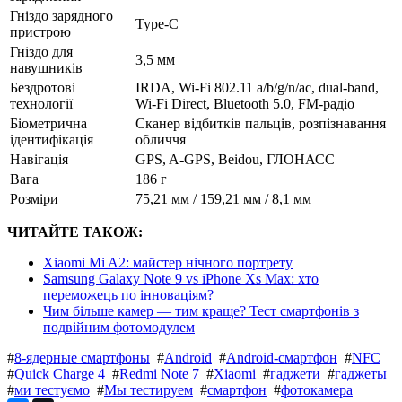
Гніздо зарядного
Type-C
пристрою
Гніздо для
3,5 мм
навушників
Бездротові
IRDA, Wi-Fi 802.11 a/b/g/n/ac, dual-band,
технології
Wi-Fi Direct, Bluetooth 5.0, FM-радіо
Біометрична
Сканер відбитків пальців, розпізнавання
ідентифікація
обличчя
Навігація
GPS, A-GPS, Beidou, ГЛОНАСС
Вага
186 г
Розміри
75,21 мм / 159,21 мм / 8,1 мм
ЧИТАЙТЕ ТАКОЖ:
Xiaomi Mi A2: майстер нічного портрету
Samsung Galaxy Note 9 vs iPhone Xs Max: хто
переможець по інноваціям?
Чим більше камер — тим краще? Тест смартфонів з
подвійним фотомодулем
#
8-ядерные смартфоны
#
Android
#
Android-смартфон
#
NFC
#
Quick Charge 4
#
Redmi Note 7
#
Xiaomi
#
гаджети
#
гаджеты
#
ми тестуємо
#
Мы тестируем
#
смартфон
#
фотокамера