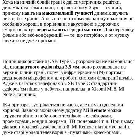
Хоча на нижній бічній грані є дві симетричних решітки,
динамік там тільки один, з правого боку. Звук — гучний,
причому навіть на
максимальній гучності
динамік звучить
чисто, без хрипів. А ось по частотному діапазону враження не
особливо хороші, в порівнянні з акустикою в дорожчих
смартфонах тут
переважають середні частоти
. Для перегляду
фільмів або веб-конференцій — те, що потрібно, а от музику
слухати не дуже приємно.
Попри використання USB Type-C, розробники не відмовилися
від
стандартного аудіогнізда 3,5 мм
, воно розташоване на
верхній бічній грані, поруч з інфрачервоним (ІЧ) портом і
додатковим мікрофоном для роботи системи фільтрації шумів.
Адже в багатьох телефонах з USB Type-C стандартний
аудіороз’єм пішов у небуття, наприклад, в Xiaomi Mi 8, Mi
Note 3 та інших.
ІК-порт зараз зустрічається не часто, але штука ця вельми
корисна. Завдяки мобільному додатку
Mi Remote
можна
керувати різною побутовою технікою: телевізорами,
проекторами, кондиціонерами, ТВ-тюнерами і т. д. При цьому
діапазон моделей дуже великий, Mi Remote підтримує навіть
дуже старі моделі телевізорів з «пузатими» кінескопами.