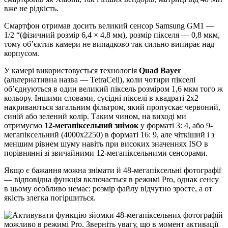
вже не рідкість.
Смартфон отримав досить великий сенсор Samsung GM1 —
1/2 “(фізичний розмір 6,4 × 4,8 мм), розмір пікселя — 0,8 мкм,
тому об’єктив камери не випадково так сильно випирає над
корпусом.
У камері використовується технологія
Quad Bayer
(альтернативна назва — TetraCell), коли чотири пікселі
об’єднуються в один великий піксель розміром 1,6 мкм того ж
кольору. Іншими словами, сусідні пікселі в квадраті 2х2
накриваються загальним фільтром, який пропускає червоний,
синій або зелений колір. Таким чином, на виході ми
отримуємо
12-мегапіксельний знімок
у форматі 3: 4, або 9-
мегапіксельний (4000х2250) в форматі 16: 9, але чіткіший і з
меншим рівнем шуму навіть при високих значеннях ISO в
порівнянні зі звичайними 12-мегапіксельними сенсорами.
Якщо є бажання можна знімати й 48-мегапіксельні фотографії
— відповідна функція включається в режимі Pro, однак сенсу
в цьому особливо немає: розмір файлу відчутно зросте, а от
якість злегка погіршиться.