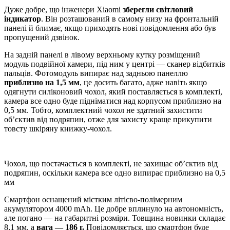
Дуже добре, що інженери Xiaomi
зберегли світловий
індикатор
. Він розташований в самому низу на фронтальній
панелі й блимає, якщо приходять нові повідомлення або був
пропущений дзвінок.
На задній панелі в лівому верхньому кутку розміщений
модуль подвійної камери, під ним у центрі — сканер відбитків
пальців. Фотомодуль випирає над задньою панеллю
приблизно на 1,5 мм
, це досить багато, адже навіть якщо
одягнути силіконовий чохол, який поставляється в комплекті,
камера все одно буде підніматися над корпусом приблизно на
0,5 мм. Тобто, комплектний чохол не здатний захистити
об’єктив від подряпин, отже для захисту краще прикупити
товсту шкіряну книжку-чохол.
Чохол, що постачається в комплекті, не захищає об’єктив від
подряпин, оскільки камера все одно випирає приблизно на 0,5
мм
Смартфон оснащений містким літієво-полімерним
акумулятором 4000 mAh. Це добре вплинуло на автономність,
але погано — на габаритні розміри. Товщина новинки складає
8,1 мм, а
вага
— 186 г.
Повідомляється, що смартфон буде