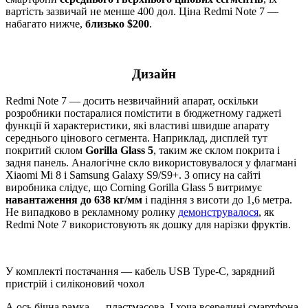
вартість зазвичай не менше 400 дол. Ціна Redmi Note 7 —
набагато нижче,
близько $200
.
Дизайн
Redmi Note 7 — досить незвичайний апарат, оскільки
розробники постаралися помістити в бюджетному гаджеті
функції й характеристики, які властиві швидше апарату
середнього цінового сегмента. Наприклад, дисплей тут
покритий склом
Gorilla Glass 5
, таким же склом покрита і
задня панель. Аналогічне скло використовувалося у флагмані
Xiaomi Mi 8 і Samsung Galaxy S9/S9+. З опису на сайті
виробника слідує, що Corning Gorilla Glass 5 витримує
навантаження до 638 ​​кг/мм
і падіння з висоти до 1,6 метра.
Не випадково в рекламному ролику
демонструвалося
, як
Redmi Note 7 використовують як дошку для нарізки фруктів.
У комплекті постачання — кабель USB Type-C, зарядний
пристрій і силіконовий чохол
А ось бічна рамка — пластмасова. І хоча всередині смартфона