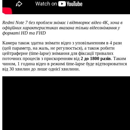
Redmi Note 7 без проблем знімає і відтворює відео 4К, хоча в
офіційних характеристиках вказана тільки відеознімання у
форматі HD та FHD
Камера також здатна знімати відео з уповільненням в 4 рази
(цей параметр, на жаль, не регулюється), а також робити
цейтраферне (time-lapse) знімання для фіксації тривалих
поточних процесів з прискоренням від
2 до 1800 разів
. Таким
чином, 1 година відео в режимі time-lapse буде відтворюватися
від 30 хвилин до лише однієї хвилини.