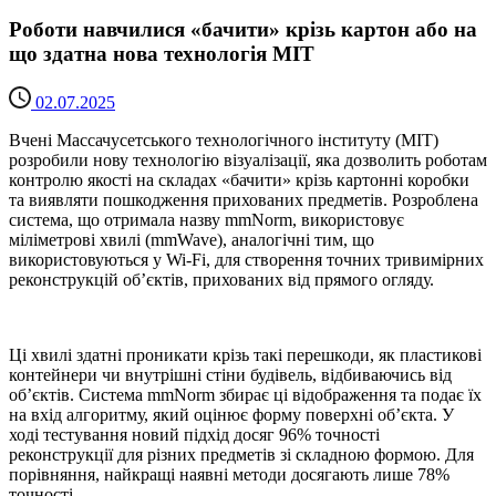
Роботи навчилися «бачити» крізь картон або на
що здатна нова технологія MIT
02.07.2025
Вчені Массачусетського технологічного інституту (MIT)
розробили нову технологію візуалізації, яка дозволить роботам
контролю якості на складах «бачити» крізь картонні коробки
та виявляти пошкодження прихованих предметів. Розроблена
система, що отримала назву mmNorm, використовує
міліметрові хвилі (mmWave), аналогічні тим, що
використовуються у Wi-Fi, для створення точних тривимірних
реконструкцій об’єктів, прихованих від прямого огляду.
Ці хвилі здатні проникати крізь такі перешкоди, як пластикові
контейнери чи внутрішні стіни будівель, відбиваючись від
об’єктів. Система mmNorm збирає ці відображення та подає їх
на вхід алгоритму, який оцінює форму поверхні об’єкта. У
ході тестування новий підхід досяг 96% точності
реконструкції для різних предметів зі складною формою. Для
порівняння, найкращі наявні методи досягають лише 78%
точності.