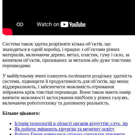
Система також здатна розрізняти кілька об’єктів, що
знаходяться в одній коробці, і працює з об’єктами різних
матеріалів, включаючи дерево, метал, пластик, гуму і скло, за
винятком об’єктів, прихованих за металом або дуже товстими
перешкодами.
У майбутньому вчені планують поліпшити роздільну здатність
системи, підвищити її продуктивність для об’єктів, що менш
віддзеркалюють, і забезпечити можливість отримання
зображень крізь товстіші перешкоди. Вони також мають намір
вивчити можливості застосування mmNorm у різних галузях,
включаючи робототехніку та доповнену реальність.
Більше цікавого:
Історія технологій в області органів відчуттів: слух, зір
Як роботи змінюють хірургію та медичну освіту
Роботи Figure навчилися спільно сортувати предмети