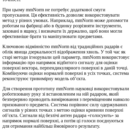
При цьому mmNorm не потребує додаткової смуги
пропускання. Ця ефективність дозволяє використовувати
метод у різних умовах. Наприклад, mmNorm може допомогти
роботам на фабриці або в будинку розрізняти інструменти,
заховані в ящику, і визначати їх держално, щоб вони могли
ефективніше брати та маніпулювати предметами.
Ключовою відмінністю mmNorm від традиційних радарів є
облік явища дзеркальності відображення хвиль. У той час як
старі методи ігнорували цей параметр, mmNorm використовує
інформацію про напрямок відбитого сигналу для оцінки
поверхні вектора, перпендикулярного поверхні в даній точці.
Комбінуючи оцінки нормалей поверхні в усіх точках, система
реконструює тривимірну модель об’єкта.
Для створення прототипу mmNorm науковці використовували
роботизовану руку зі встановленим на ній радаром, який
безперервно проводить вимірювання з переміщенням навколо
прихованого предмета. Система порівнює силу одержуваних
сигналів у різних точках з метою оцінки кривини поверхні
об’єкта. Сигнали від безлічі антен радара «голосують» за
напрямок нормалі поверхні, а потім ці голоси поєднуються
для отримання найбільш ймовірного результату.