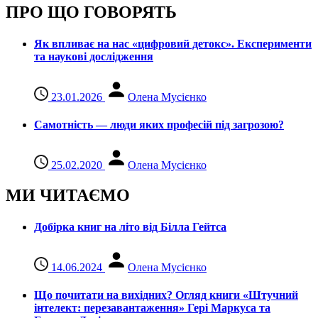
ПРО ЩО ГОВОРЯТЬ
Як впливає на нас «цифровий детокс». Експерименти
та наукові дослідження
23.01.2026
Олена Мусієнко
Самотність — люди яких професій під загрозою?
25.02.2020
Олена Мусієнко
МИ ЧИТАЄМО
Добірка книг на літо від Білла Гейтса
14.06.2024
Олена Мусієнко
Що почитати на вихідних? Огляд книги «Штучний
інтелект: перезавантаження» Гері Маркуса та