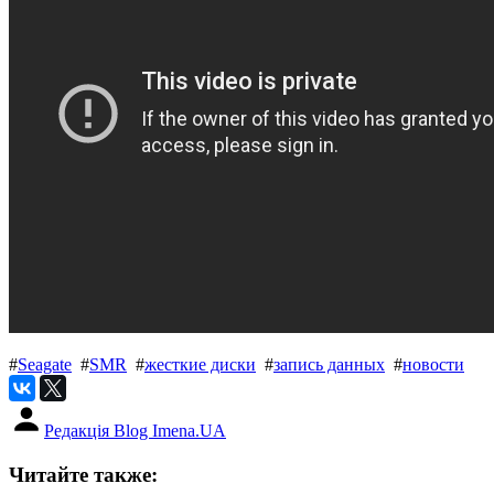
#
Seagate
#
SMR
#
жесткие диски
#
запись данных
#
новости
Редакція Blog Imena.UA
Читайте также: