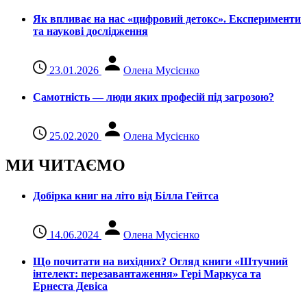
Як впливає на нас «цифровий детокс». Експерименти
та наукові дослідження
23.01.2026
Олена Мусієнко
Самотність — люди яких професій під загрозою?
25.02.2020
Олена Мусієнко
МИ ЧИТАЄМО
Добірка книг на літо від Білла Гейтса
14.06.2024
Олена Мусієнко
Що почитати на вихідних? Огляд книги «Штучний
інтелект: перезавантаження» Гері Маркуса та
Ернеста Девіса