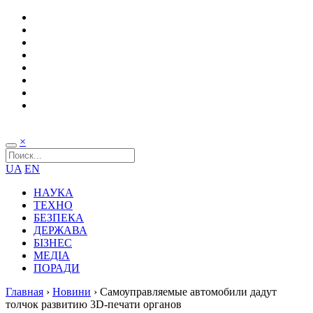
×
UA
EN
НАУКА
ТЕХНО
БЕЗПЕКА
ДЕРЖАВА
БІЗНЕС
МЕДІА
ПОРАДИ
Главная
›
Новини
›
Самоуправляемые автомобили дадут
толчок развитию 3D-печати органов