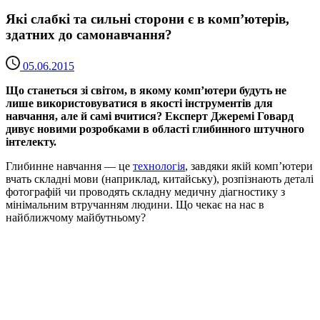
Які слабкі та сильні сторони є в комп’ютерів,
здатних до самонавчання?
05.06.2015
Що станеться зі світом, в якому комп’ютери будуть не
лише використовуватися в якості інструментів для
навчання, але й самі вчитися? Експерт Джеремі Говард
дивує новими розробками в області глибинного штучного
інтелекту.
Глибинне навчання — це
технологія
, завдяки якій комп’ютери
вчать складні мови (наприклад, китайську), розпізнають деталі
фотографій чи проводять складну медичну діагностику з
мінімальним втручанням людини. Що чекає на нас в
найближчому майбутньому?