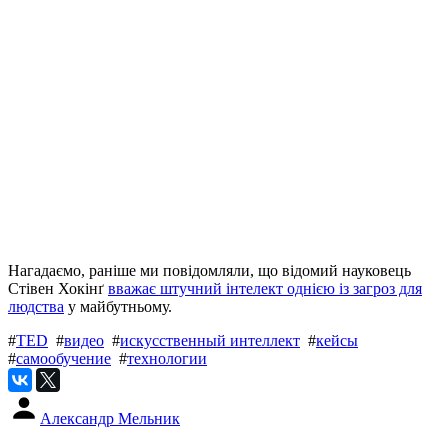
Нагадаємо, раніше ми повідомляли, що відомий науковець
Стівен Хокінґ
вважає штучний інтелект однією із загроз для
людства
у майбутньому.
#
TED
#
видео
#
искусственный интеллект
#
кейсы
#
самообучение
#
технологии
Александр Мельник