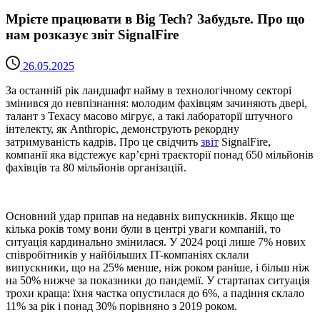
Мрієте працювати в Big Tech? Забудьте. Про що
нам розказує звіт SignalFire
26.05.2025
За останній рік ландшафт найму в технологічному секторі
змінився до невпізнання: молодим фахівцям зачиняють двері,
талант з Техасу масово мігрує, а такі лабораторії штучного
інтелекту, як Anthropic, демонструють рекордну
затримуваність кадрів. Про це свідчить
звіт
SignalFire,
компанії яка відстежує кар’єрні траєкторії понад 650 мільйонів
фахівців та 80 мільйонів організацій.
Основний удар припав на недавніх випускників. Якщо ще
кілька років тому вони були в центрі уваги компаній, то
ситуація кардинально змінилася. У 2024 році лише 7% нових
співробітників у найбільших IT-компаніях склали
випускники, що на 25% менше, ніж роком раніше, і більш ніж
на 50% нижче за показники до пандемії. У стартапах ситуація
трохи краща: їхня частка опустилася до 6%, а падіння склало
11% за рік і понад 30% порівняно з 2019 роком.