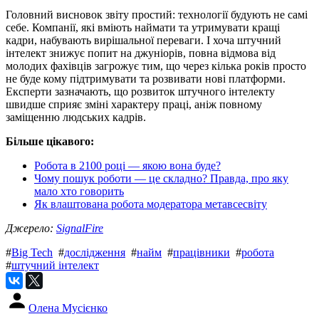
Головний висновок звіту простий: технології будують не самі
себе. Компанії, які вміють наймати та утримувати кращі
кадри, набувають вирішальної переваги. І хоча штучний
інтелект знижує попит на джуніорів, повна відмова від
молодих фахівців загрожує тим, що через кілька років просто
не буде кому підтримувати та розвивати нові платформи.
Експерти зазначають, що розвиток штучного інтелекту
швидше сприяє зміні характеру праці, аніж повному
заміщенню людських кадрів.
Більше цікавого:
Робота в 2100 році — якою вона буде?
Чому пошук роботи — це складно? Правда, про яку
мало хто говорить
Як влаштована робота модератора метавсесвіту
Джерело:
SignalFire
#
Big Tech
#
дослідження
#
найм
#
працівники
#
робота
#
штучний інтелект
Олена Мусієнко