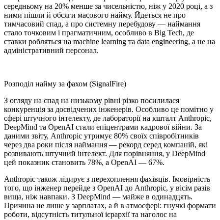
середньому на 20% менше за чисельністю, ніж у 2020 році, а з
ними пішли й обсяги масового найму. Йдеться не про
тимчасовий спад, а про системну перебудову — наймання
стало точковим і прагматичним, особливо в Big Tech, де
ставки робляться на machine learning та data engineering, а не на
адміністративний персонал.
Розподіл найму за фахом (SignalFire)
З огляду на спад на низькому рівні різко посилилася
конкуренція за досвідчених інженерів. Особливо це помітно у
сфері штучного інтелекту, де лабораторії на кшталт Anthropic,
DeepMind та OpenAI стали епіцентрами кадрової війни. За
даними звіту, Anthropic утримує 80% своїх співробітників
через два роки після наймання — рекорд серед компаній, які
розвивають штучний інтелект. Для порівняння, у DeepMind
цей показник становить 78%, а OpenAI — 67%.
Anthropic також лідирує з перехоплення фахівців. Імовірність
того, що інженер перейде з OpenAI до Anthropic, у вісім разів
вища, ніж навпаки. З DeepMind — майже в одинадцять.
Причина не лише у зарплатах, а й в атмосфері: гнучкі формати
роботи, відсутність титульної ієрархії та наголос на