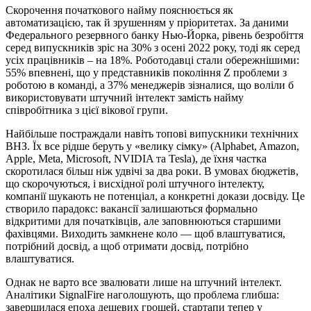
Скорочення початкового найму пояснюється як
автоматизацією, так й зрушенням у пріоритетах. За даними
Федерального резервного банку Нью-Йорка, рівень безробіття
серед випускників зріс на 30% з осені 2022 року, тоді як серед
усіх працівників – на 18%. Роботодавці стали обережнішими:
55% впевнені, що у представників покоління Z проблеми з
роботою в команді, а 37% менеджерів зізналися, що воліли б
використовувати штучний інтелект замість найму
співробітника з цієї вікової групи.
Найбільше постраждали навіть топові випускники технічних
ВНЗ. Їх все рідше беруть у «велику сімку» (Alphabet, Amazon,
Apple, Meta, Microsoft, NVIDIA та Tesla), де їхня частка
скоротилася більш ніж удвічі за два роки. В умовах бюджетів,
що скорочуються, і висхідної ролі штучного інтелекту,
компанії шукають не потенціал, а конкретні докази досвіду. Це
створило парадокс: вакансії залишаються формально
відкритими для початківців, але заповнюються старшими
фахівцями. Виходить замкнене коло — щоб влаштуватися,
потрібний досвід, а щоб отримати досвід, потрібно
влаштуватися.
Однак не варто все звалювати лише на штучний інтелект.
Аналітики SignalFire наголошують, що проблема глибша:
завершилася епоха дешевих грошей, стартапи тепер у