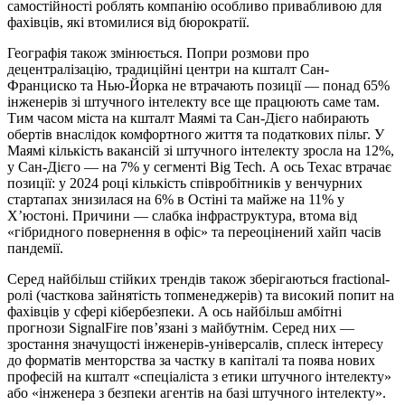
самостійності роблять компанію особливо привабливою для
фахівців, які втомилися від бюрократії.
Географія також змінюється. Попри розмови про
децентралізацію, традиційні центри на кшталт Сан-
Франциско та Нью-Йорка не втрачають позиції — понад 65%
інженерів зі штучного інтелекту все ще працюють саме там.
Тим часом міста на кшталт Маямі та Сан-Дієго набирають
обертів внаслідок комфортного життя та податкових пільг. У
Маямі кількість вакансій зі штучного інтелекту зросла на 12%,
у Сан-Дієго — на 7% у сегменті Big Tech. А ось Техас втрачає
позиції: у 2024 році кількість співробітників у венчурних
стартапах знизилася на 6% в Остіні та майже на 11% у
Х’юстоні. Причини — слабка інфраструктура, втома від
«гібридного повернення в офіс» та переоцінений хайп часів
пандемії.
Серед найбільш стійких трендів також зберігаються fractional-
ролі (часткова зайнятість топменеджерів) та високий попит на
фахівців у сфері кібербезпеки. А ось найбільш амбітні
прогнози SignalFire пов’язані з майбутнім. Серед них —
зростання значущості інженерів-універсалів, сплеск інтересу
до форматів менторства за частку в капіталі та поява нових
професій на кшталт «спеціаліста з етики штучного інтелекту»
або «інженера з безпеки агентів на базі штучного інтелекту».