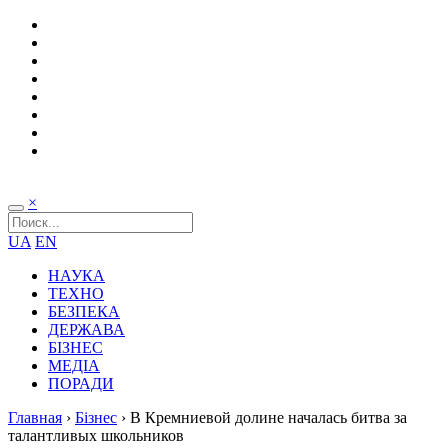
×
UA
EN
НАУКА
ТЕХНО
БЕЗПЕКА
ДЕРЖАВА
БІЗНЕС
МЕДІА
ПОРАДИ
Главная
›
Бізнес
›
В Кремниевой долине началась битва за
талантливых школьников