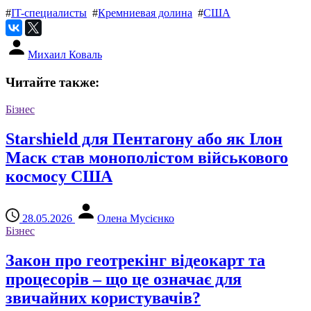
#
IT-специалисты
#
Кремниевая долина
#
США
Михаил Коваль
Читайте также:
Бізнес
Starshield для Пентагону або як Ілон
Маск став монополістом військового
космосу США
28.05.2026
Олена Мусієнко
Бізнес
Закон про геотрекінг відеокарт та
процесорів – що це означає для
звичайних користувачів?