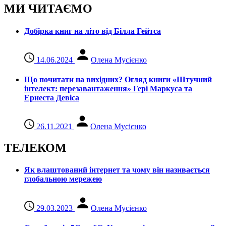
МИ ЧИТАЄМО
Добірка книг на літо від Білла Гейтса
14.06.2024
Олена Мусієнко
Що почитати на вихідних? Огляд книги «Штучний
інтелект: перезавантаження» Гері Маркуса та
Ернеста Девіса
26.11.2021
Олена Мусієнко
ТЕЛЕКОМ
Як влаштований інтернет та чому він називається
глобальною мережею
29.03.2023
Олена Мусієнко