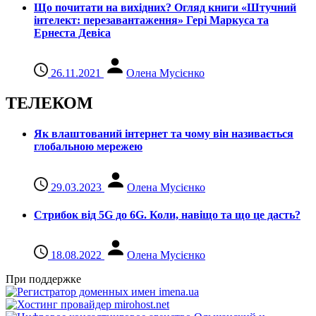
Що почитати на вихідних? Огляд книги «Штучний
інтелект: перезавантаження» Гері Маркуса та
Ернеста Девіса
26.11.2021
Олена Мусієнко
ТЕЛЕКОМ
Як влаштований інтернет та чому він називається
глобальною мережею
29.03.2023
Олена Мусієнко
Стрибок від 5G до 6G. Коли, навіщо та що це даcть?
18.08.2022
Олена Мусієнко
При поддержке