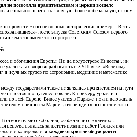
ия не позволяла правительствам и церкви всецело
ли спокойно переехать в другую, более либеральную, страну.
можно привести многочисленные исторические примеры. Взять
 «спохватившихся» после запуска Советским Союзом первого
игателем экономического прогресса.
ей
есса и обогащения Европы. Ни на полуострове Индостан, ни
е удалось так здорово разбогатеть в XVIII веке. «Великому
ниг и научных трудов по астрономии, медицине и математике.
 между государствами также не являлись препятствием на пути
ремени постоянно путешествовали. К примеру, уроженец
или по всей Европе. Вивес учился в Париже, почти всю жизнь
л учителем принцессы Марии, дочери одиозного английского
. В относительно свободной, особенно по сравнению с
ая цензура пыталась запретить издание работ Галилея или
ровали и копировали, а
каждое открытие обсуждали и
ия на рынке идей была невероятная.