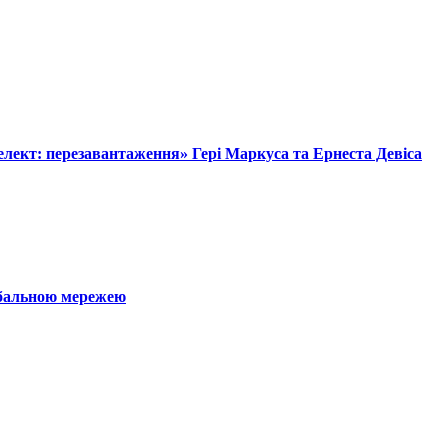
лект: перезавантаження» Гері Маркуса та Ернеста Девіса
обальною мережею