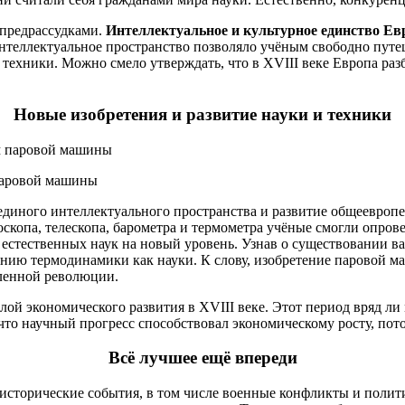
 предрассудками.
Интеллектуальное и культурное единство Ев
еллектуальное пространство позволяло учёным свободно путешес
техники. Можно смело утверждать, что в XVIII веке Европа раз
Новые изобретения и развитие науки и техники
 паровой машины
единого интеллектуального пространства и развитие общеевропе
оскопа, телескопа, барометра и термометра учёные смогли опро
 естественных наук на новый уровень. Узнав о существовании в
ению термодинамики как науки. К слову, изобретение паровой 
шленной революции.
й экономического развития в XVIII веке. Этот период вряд ли 
, что научный прогресс способствовал экономическому росту, по
Всё лучшее ещё впереди
исторические события, в том числе военные конфликты и полит