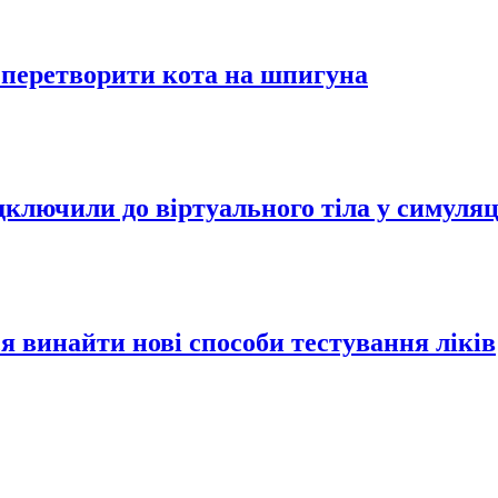
о перетворити кота на шпигуна
дключили до віртуального тіла у симуляц
я винайти нові способи тестування ліків