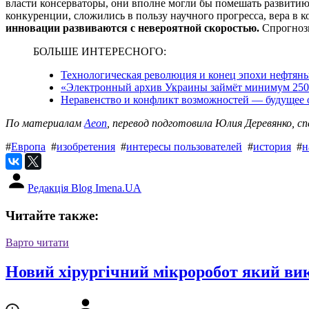
власти консерваторы, они вполне могли бы помешать развитию 
конкуренции, сложились в пользу научного прогресса, вера в 
инновации развиваются с невероятной скоростью.
Спрогнози
БОЛЬШЕ ИНТЕРЕСНОГО:
Технологическая революция и конец эпохи нефтян
«Электронный архив Украины займёт минимум 25
Неравенство и конфликт возможностей — будущее 
По материалам
Aeon
, перевод подготовила Юлия Деревянко, сп
#
Европа
#
изобретения
#
интересы пользователей
#
история
#
н
Редакція Blog Imena.UA
Читайте также:
Варто читати
Новий хірургічний мікроробот який вик