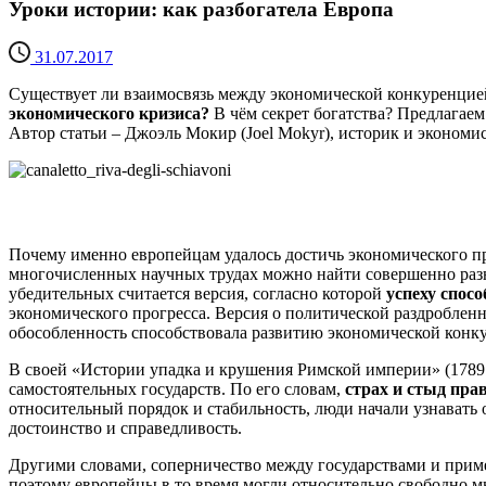
Уроки истории: как разбогатела Европа
31.07.2017
Существует ли взаимосвязь между экономической конкуренцие
экономического кризиса?
В чём секрет богатства? Предлагаем
Автор статьи – Джоэль Мокир (Joel Mokyr), историк и эконом
Почему именно европейцам удалось достичь экономического пр
многочисленных научных трудах можно найти совершенно разны
убедительных считается версия, согласно которой
успеху спос
экономического прогресса. Версия о политической раздроблен
обособленность способствовала развитию экономической конк
В своей «Истории упадка и крушения Римской империи» (1789 г
самостоятельных государств. По его словам,
страх и стыд прав
относительный порядок и стабильность, люди начали узнавать
достоинство и справедливость.
Другими словами, соперничество между государствами и приме
поэтому европейцы в то время могли относительно свободно мы