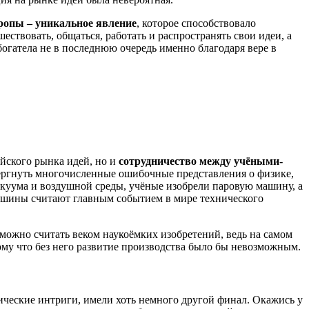
ропы – уникальное явление
, которое способствовало
твовать, общаться, работать и распространять свои идеи, а
богатела не в последнюю очередь именно благодаря вере в
йского рынка идей, но и
сотрудничество между учёными-
вергнуть многочисленные ошибочные представления о физике,
акуума и воздушной среды, учёные изобрели паровую машину, а
машины считают главным событием в мире технического
можно считать веком наукоёмких изобретений, ведь на самом
тому что без него развитие производства было бы невозможным.
ические интриги, имели хоть немного другой финал. Окажись у