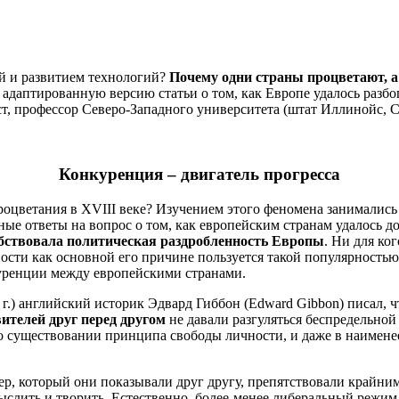
й и развитием технологий?
Почему одни страны процветают, а
 адаптированную версию статьи о том, как Европе удалось разбо
ист, профессор Северо-Западного университета (штат Иллинойс,
Конкуренция – двигатель прогресса
оцветания в XVIII веке? Изучением этого феномена занимались
е ответы на вопрос о том, как европейским странам удалось до
обствовала политическая раздробленность Европы
. Ни для ко
ности как основной его причине пользуется такой популярность
уренции между европейскими странами.
.) английский историк Эдвард Гиббон (Edward Gibbon) писал, ч
ителей друг перед другом
не давали разгуляться беспредельной
 о существовании принципа свободы личности, и даже в наимене
р, который они показывали друг другу, препятствовали крайним
слить и творить. Естественно, более-менее либеральный режим 