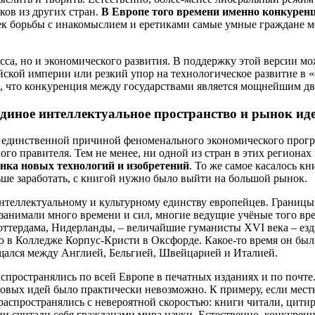
ков из других стран.
В Европе того времени именно конкуренц
 борьбы с инакомыслием и еретиками самые умные граждане мог
сса, но и экономического развития. В поддержку этой версии 
йской империи или резкий упор на технологическое развитие в
м, что конкуренция между государствами является мощнейшим дв
диное интеллектуальное пространство и рынок ид
ла единственной причиной феноменального экономического прогр
го правителя. Тем не менее, ни одной из стран в этих регионах н
нка новых технологий и изобретений
. То же самое касалось к
льше заработать, с книгой нужно было выйти на большой рынок.
интеллектуальному и культурному единству европейцев. Границы
и занимали много времени и сил, многие ведущие учёные того в
ттердама, Нидерланды, – величайшие гуманисты XVI века – езд
ю в Колледже Корпус-Кристи в Оксфорде. Какое-то время он бы
ещался между Англией, Бельгией, Швейцарией и Италией.
спространялись по всей Европе в печатных изданиях и по почте
овых идей было практически невозможно. К примеру, если местн
распространялись с невероятной скоростью: книги читали, цити
и считали себя гражданами мира науки. Естественно, конкуренц