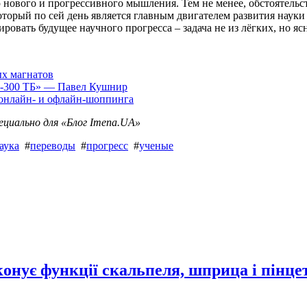
нового и прогрессивного мышления. Тем не менее, обстоятельст
который по сей день является главным двигателем развития наук
ровать будущее научного прогресса – задача не из лёгких, но яс
ых магнатов
0-300 ТБ» — Павел Кушнир
онлайн- и офлайн-шоппинга
ециально для «Блог Imena.UA»
аука
#
переводы
#
прогресс
#
ученые
онує функції скальпеля, шприца і пінце