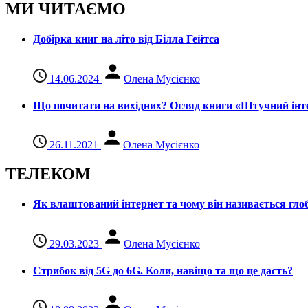
МИ ЧИТАЄМО
Добірка книг на літо від Білла Гейтса
14.06.2024
Олена Мусієнко
Що почитати на вихідних? Огляд книги «Штучний інте
26.11.2021
Олена Мусієнко
ТЕЛЕКОМ
Як влаштований інтернет та чому він називається гл
29.03.2023
Олена Мусієнко
Стрибок від 5G до 6G. Коли, навіщо та що це даcть?