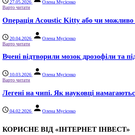
27.05.2026
Олена Мусієнко
Варто читати
Операція Acoustic Kitty або чи можлив
20.04.2026
Олена Мусієнко
Варто читати
Вчені відтворили мозок дрозофіли та пі
10.03.2026
Олена Мусієнко
Варто читати
Легені на чипі. Як науковці намагаютьс
04.02.2026
Олена Мусієнко
КОРИСНЕ ВІД «ІНТЕРНЕТ ІНВЕСТ»