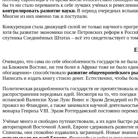
бы то ни стало переманить к себе лучших учёных и ремесленни
контролировать развитие науки.
В период очередных вспышек
Многие из них именно так и поступали.
Конкуренция стала движущей силой не только научного прогре
хотя бы развитие экономики после Петровских реформ в Росси
спутника Соединённых Штатах – всё это свидетельствует о то
Е
Очевидно, что сама по себе обособленность государств не бы
на Ближнем Востоке, ни тем более в Африке тоже не было едино
обогащению» способствовало
развитие общеевропейского ры
Написать и издать книгу стоило денег. Естественно, чтобы бо
Политическая раздробленность государств не препятствовала 
распространения передовых идей. Несмотря на то, что поездк
испанской Валенсии Хуан Луис Вивес и Эразм Дезидерий из Ро
прожил во Фландрии, а также занимался научной деятельность
монарха Генриха VIII. Эразм Роттердамский постоянно перем
Учёные много и свободно путешествовали, а их идеи быстро ра
авторитарной Восточной Азией, Европе сдерживать развитие н
Спинозы, они спокойно издавались заграницей. Новые знания 
испытывали по всей Европе
. Философы и учёные того времен