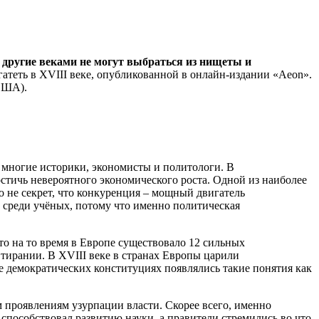
 другие веками не могут выбраться из нищеты и
гатеть в XVIII веке, опубликованной в онлайн-издании «Aeon».
 США).
 многие историки, экономисты и политологи. В
стичь невероятного экономического роста. Одной из наиболее
го не секрет, что конкуренция – мощный двигатель
ю среди учёных, потому что именно политическая
то на то время в Европе существовало 12 сильных
 тирании. В XVIII веке в странах Европы царили
е демократических конституциях появлялись такие понятия как
 проявлениям узурпации власти. Скорее всего, именно
способствовал развитию науки, а правители стремились во что