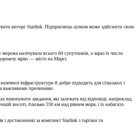
увати виторг Starlink. Підприємець цілком може здійснити свою
у мережа налічувала всього 60 супутників, а зараз їх число
йдорожчу мрію — місто на Марсі.
 наземної інфраструктури й добре підходить для сільських і
ома важливими причинами.
ах виконувати завдання, які залежать від відповіді, наприклад,
ій висоті, близько 550 км над рівнем моря, і їх набагато
і доставлення) за комплект Starlink з тарілки та