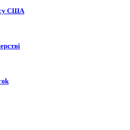
мосу США
ерстві
rok