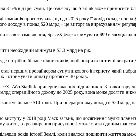
а 3-5% від цієї суми. Це означає, що Starlink може приносити бл
і компанія прогнозувала, що до 2025 року її дохід складе понад 
ного доходу в понад $20 млрд – це виторг за вирахуванням регуля
ршить своє замовлення, SpaceX буде отримувати $99 в місяць від
ечити необхідний мінімум в $3,3 млрд на рік.
уде потрібно більше підписників, щоб покрити поточні витрати St
о став першим провайдером супутникового інтернету, який набрав
їх і отримувати оплату протягом 30 років.
ceX. Або Starlink приверне власних підписників. З точки зору 
млрд операційного доходу до 2025 року, вона може досягти нижньо
 коштує більше $10 трлн. При операційному доході в $20 млрд на 
 час виступу у 2018 році Маск заявив, що досягнення мультіплане
чному житті, то розширення присутності може стати єдиним шансо
льярди років історії Землі, коли вдалося поширити життя за ме