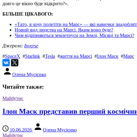
довго це вікно буде відкрито?».
БІЛЬШЕ ЦІКАВОГО:
«Тато, я хочу полетіти на Марс» — які навички знадоблят
Новий вид людства на Марсі. Яким воно буде?
Чим відрізняються землетруси на Землі, Місяці та Марсі?
Джерело:
Inverse
#
SpaceX
#
Starlink
#
Tesla
#
життя на Марсі
#
Ілон Маск
#
Марс
Олена Мусієнко
Читайте также:
Майбутнє
Ілон Маск представив перший космічни
10.06.2026
Олена Мусієнко
Майбутнє