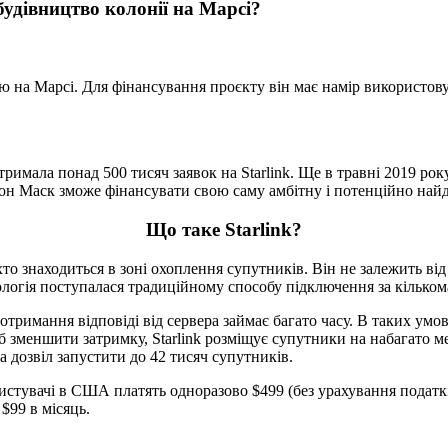
будівництво колонії на Марсі?
ію на Марсі. Для фінансування проєкту він має намір використов
тримала понад 500 тисяч заявок на Starlink. Ще в травні 2019 рок
 Ілон Маск зможе фінансувати свою саму амбітну і потенційно на
Що таке Starlink?
то знаходиться в зоні охоплення супутників. Він не залежить від
ологія поступалася традиційному способу підключення за кільк
тримання відповіді від сервера займає багато часу. В таких умов
меншити затримку, Starlink розміщує супутники на набагато менш
а дозвіл запустити до 42 тисяч супутників.
истувачі в США платять одноразово $499 (без урахування податків 
$99 в місяць.