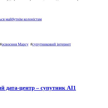
ься майбутнім колоністам
#
освоєння Марсу
#
супутниковий інтернет
й дата-центр – супутник AI1