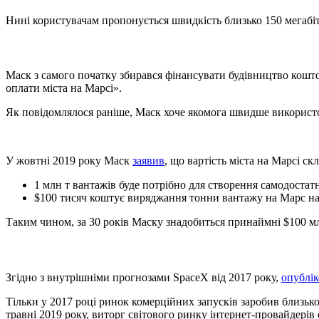
Нині користувачам пропонується швидкість близько 150 мегабітів
Маск з самого початку збирався фінансувати будівництво коштом
оплати міста на Марсі».
Як повідомлялося раніше, Маск хоче якомога швидше використо
У жовтні 2019 року Маск
заявив
, що вартість міста на Марсі с
1 млн т вантажів буде потрібно для створення самодостатн
$100 тисяч коштує виряджання тонни вантажу на Марс на 
Таким чином, за 30 років Маску знадобиться принаймні $100 млрд 
Згідно з внутрішніми прогнозами SpaceX від 2017 року,
опублі
Тільки у 2017 році ринок комерційних запусків заробив близько
травні 2019 року, виторг світового ринку інтернет-провайдерів 