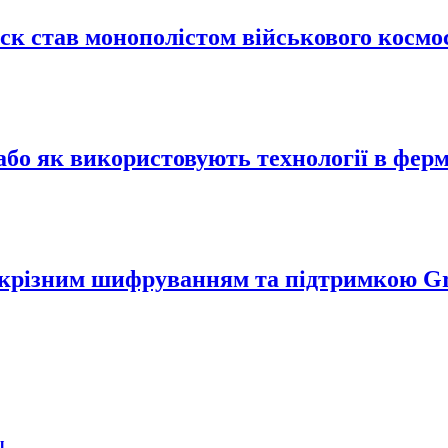
Маск став монополістом військового кос
або як використовують технології в ферм
аскрізним шифруванням та підтримкою G
ы