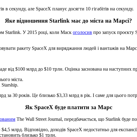
 в секунду, але SpaceX планує досягти 10 гігабітів на секунду.
Яке відношення Starlink має до міста на Марсі?
 Starlink. У 2015 році, коли Маск
оголосив
про запуск проєкту St
вувати ракету SpaceX для виряджання людей і вантажів на Марс.
кладе від $100 млрд до $10 трлн. Оцінка заснована на наступних 
ього міста.
Starship.
за 30 років. Це близько $3,33 млрд в рік. І саме для цього потрі
Як SpaceX буде платити за Марс
кованим
The Wall Street Journal, передбачається, що Starlink буде 
 $4,5 млрд. Відповідно, доходів SpaceX недостатньо для експансі
становить близько $1 трлн.