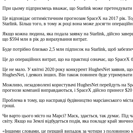
При цьому підприємець вважає, що Starlink може претендувати н
Це відповідає оптимістичним прогнозам SpaceX на 2017 рік. Тод
Starlink. Більш того, в тому ж році вона може досягти операцій
Якщо кожна людина, яка подала заявку на Starlink, дійсно заве
що $594 млн в рік до вирахування витрат.
Буде потрібно близько 2,5 млн підписок на Starlink, щоб забезп
Це до операційних витрат, що на практиці означає, що SpaceX б
Це не мало. У квітні 2020 року конкурент HughesNet заявив, щ
HughesNet, і деяких інших. Він також повинен буде утримувати 
Можливо, незадоволені користувачі HughesNet перейдуть на Spa
прогнози компанії виправдаються, і SpaceX дійсно принесе $20 
Проблема в тому, що насправді будівництво марсіанського міста
гроші.
Чи варто цього місто на Марсі? Маск, здається, так думає. Під
світу. Якщо на Землі відбудеться подія, яка покладе край зви
«Іншими словами, це перший випадок за чотири з половиною мі