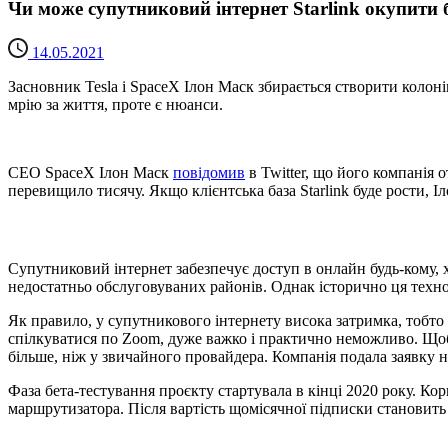
Чи може супутниковий інтернет Starlink окупити 
14.05.2021
Засновник Tesla і SpaceX Ілон Маск збирається створити колон
мрію за життя, проте є нюанси.
CEO SpaceX Ілон Маск
повідомив
в Twitter, що його компанія о
перевищило тисячу. Якщо клієнтська база Starlink буде рости,
Супутниковий інтернет забезпечує доступ в онлайн будь-кому, х
недостатньо обслуговуваних районів. Однак історично ця техн
Як правило, у супутникового інтернету висока затримка, тобто о
спілкуватися по Zoom, дуже важко і практично неможливо. Щоб з
більше, ніж у звичайного провайдера. Компанія подала заявку н
Фаза бета-тестування проєкту стартувала в кінці 2020 року. Кор
маршрутизатора. Після вартість щомісячної підписки становить 