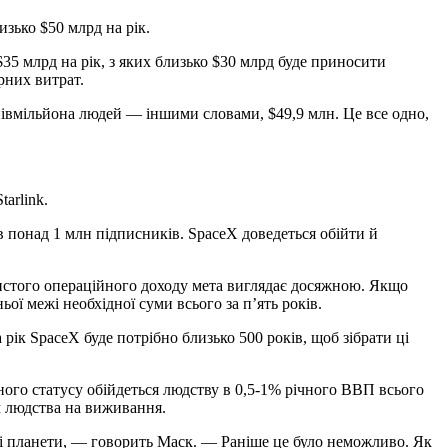
изько $50 млрд на рік.
$35 млрд на рік, з яких близько $30 млрд буде приносити
рних витрат.
 півмільйона людей — іншими словами, $49,9 млн. Це все одно,
arlink.
 понад 1 млн підписників. SpaceX доведеться обійти й
чистого операційного доходу мета виглядає досяжною. Якщо
ї межі необхідної суми всього за п’ять років.
рік SpaceX буде потрібно близько 500 років, щоб зібрати ці
тного статусу обійдеться людству в 0,5-1% річного ВВП всього
м людства на виживання.
жі планети, — говорить Маск. — Раніше це було неможливо. Як