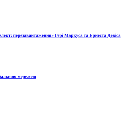
лект: перезавантаження» Гері Маркуса та Ернеста Девіса
обальною мережею