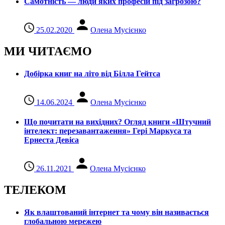
Самотність — люди яких професій під загрозою?
25.02.2020
Олена Мусієнко
МИ ЧИТАЄМО
Добірка книг на літо від Білла Гейтса
14.06.2024
Олена Мусієнко
Що почитати на вихідних? Огляд книги «Штучний
інтелект: перезавантаження» Гері Маркуса та
Ернеста Девіса
26.11.2021
Олена Мусієнко
ТЕЛЕКОМ
Як влаштований інтернет та чому він називається
глобальною мережею