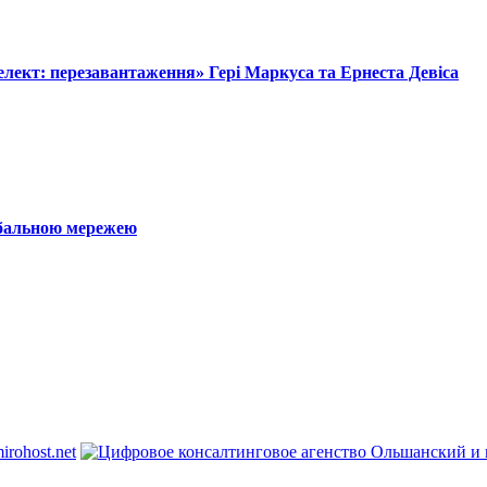
лект: перезавантаження» Гері Маркуса та Ернеста Девіса
обальною мережею