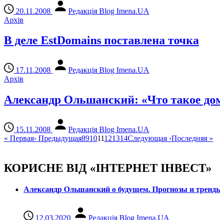
20.11.2008
Редакція Blog Imena.UA
Архів
В деле EstDomains поставлена точка
17.11.2008
Редакція Blog Imena.UA
Архів
Александр Ольшанский: «Что такое дом
15.11.2008
Редакція Blog Imena.UA
«
Первая
‹
Предыдущая
8
9
10
11
12
13
14
Следующая
›
Последняя
»
КОРИСНЕ ВІД «ІНТЕРНЕТ ІНВЕСТ»
Александр Ольшанский о будущем. Прогнозы и тренд
12.03.2020
Редакція Blog Imena.UA