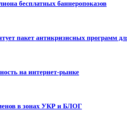
ллиона бесплатных баннеропоказов
нтует пакет антикризисных программ дл
ность на интернет-рынке
менов в зонах УКР и БЛОГ