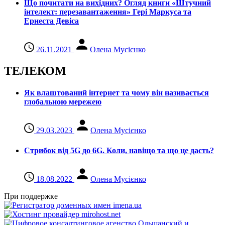
Що почитати на вихідних? Огляд книги «Штучний
інтелект: перезавантаження» Гері Маркуса та
Ернеста Девіса
26.11.2021
Олена Мусієнко
ТЕЛЕКОМ
Як влаштований інтернет та чому він називається
глобальною мережею
29.03.2023
Олена Мусієнко
Стрибок від 5G до 6G. Коли, навіщо та що це даcть?
18.08.2022
Олена Мусієнко
При поддержке