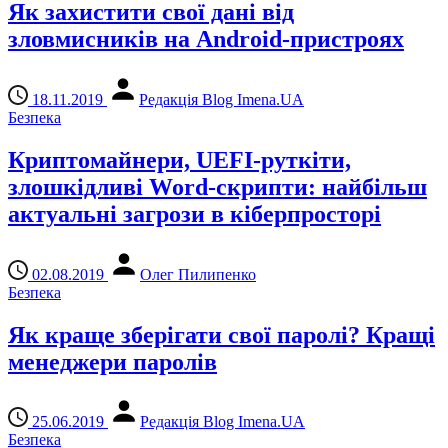
Як захистити свої дані від
зловмисників на Android-пристроях
18.11.2019
Редакція Blog Imena.UA
Безпека
Криптомайнери, UEFI-руткіти,
злошкідливі Word-скрипти: найбільш
актуальні загрози в кіберпросторі
02.08.2019
Олег Пилипенко
Безпека
Як краще зберігати свої паролі? Кращі
менеджери паролів
25.06.2019
Редакція Blog Imena.UA
Безпека