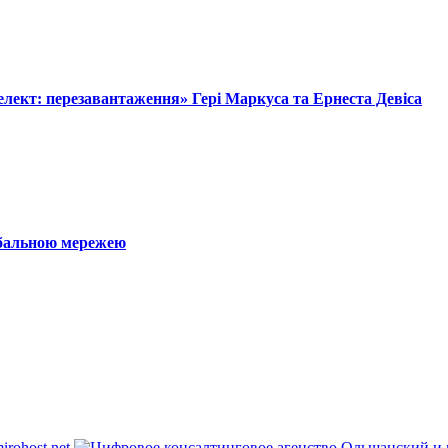
лект: перезавантаження» Гері Маркуса та Ернеста Девіса
обальною мережею