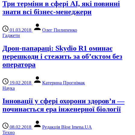
Три терміни в сфері AI, які повинні
знати всі бізнес-менеджери
01.03.2018
Олег Пилипенко
Гаджети
Дрон-папараці: Skydio R1 оминає
перешкоди і стежить за об’єктом без
оператора
19.02.2018
Катерина Прогнімак
Наука
Інновації у сфері охорони здоров’я —
починається ера інженерної біології
08.02.2018
Редакція Blog Imena.UA
Техно