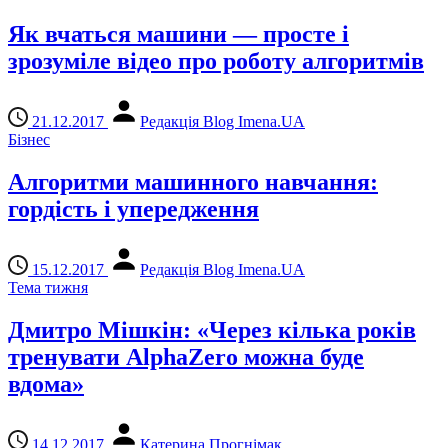
Як вчаться машини — просте і
зрозуміле відео про роботу алгоритмів
21.12.2017
Редакція Blog Imena.UA
Бізнес
Алгоритми машинного навчання:
гордість і упередження
15.12.2017
Редакція Blog Imena.UA
Тема тижня
Дмитро Мішкін: «Через кілька років
тренувати AlphaZero можна буде
вдома»
14.12.2017
Катерина Прогнімак