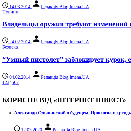
14.03.2014
Редакція Blog Imena.UA
Новини
Владельцы оружия требуют изменений 
24.02.2014
Редакція Blog Imena.UA
Безпека
“Умный пистолет” заблокирует курок, е
04.02.2014
Редакція Blog Imena.UA
1
2
3
4
5
6
7
КОРИСНЕ ВІД «ІНТЕРНЕТ ІНВЕСТ»
Александр Ольшанский о будущем. Прогнозы и тренд
12.03.2020
Редакція Blog Imena.UA