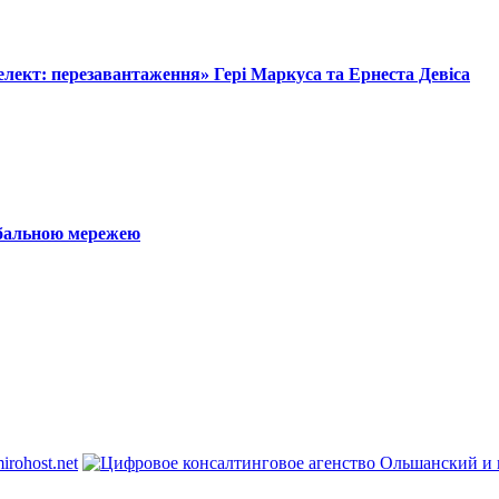
лект: перезавантаження» Гері Маркуса та Ернеста Девіса
обальною мережею