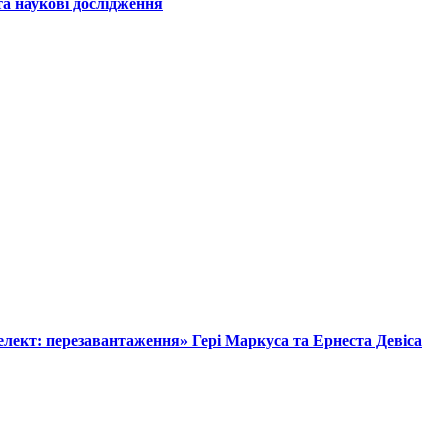
а наукові дослідження
лект: перезавантаження» Гері Маркуса та Ернеста Девіса