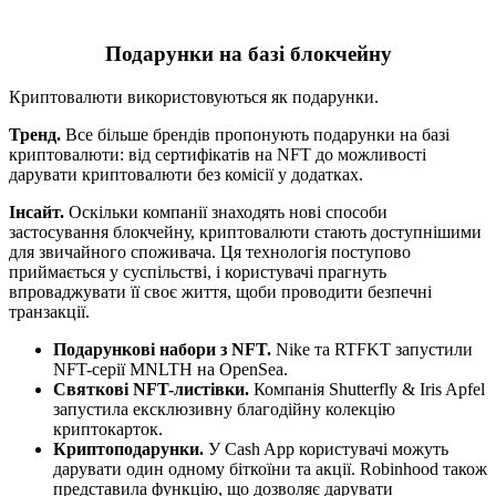
Подарунки на базі блокчейну
Криптовалюти використовуються як подарунки.
Тренд.
Все більше брендів пропонують подарунки на базі
криптовалюти: від сертифікатів на NFT до можливості
дарувати криптовалюти без комісії у додатках.
Інсайт.
Оскільки компанії знаходять нові способи
застосування блокчейну, криптовалюти стають доступнішими
для звичайного споживача. Ця технологія поступово
приймається у суспільстві, і користувачі прагнуть
впроваджувати її своє життя, щоби проводити безпечні
транзакції.
Подарункові набори з NFT.
Nike та RTFKT запустили
NFT-серії MNLTH на OpenSea.
Святкові NFT-листівки.
Компанія Shutterfly & Iris Apfel
запустила ексклюзивну благодійну колекцію
криптокарток.
Криптоподарунки.
У Cash App користувачі можуть
дарувати один одному біткоїни та акції. Robinhood також
представила функцію, що дозволяє дарувати