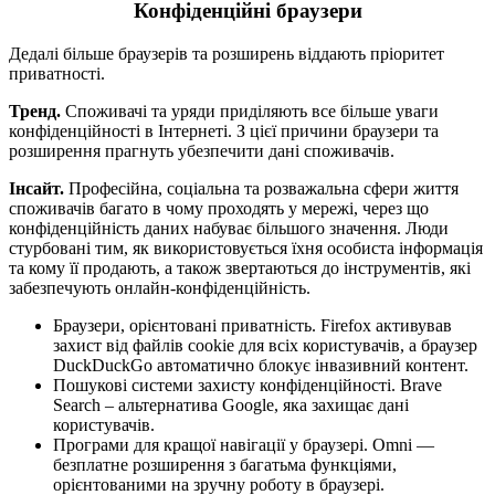
Конфіденційні браузери
Дедалі більше браузерів та розширень віддають пріоритет
приватності.
Тренд.
Споживачі та уряди приділяють все більше уваги
конфіденційності в Інтернеті. З цієї причини браузери та
розширення прагнуть убезпечити дані споживачів.
Інсайт.
Професійна, соціальна та розважальна сфери життя
споживачів багато в чому проходять у мережі, через що
конфіденційність даних набуває більшого значення. Люди
стурбовані тим, як використовується їхня особиста інформація
та кому її продають, а також звертаються до інструментів, які
забезпечують онлайн-конфіденційність.
Браузери, орієнтовані приватність. Firefox активував
захист від файлів cookie для всіх користувачів, а браузер
DuckDuckGo автоматично блокує інвазивний контент.
Пошукові системи захисту конфіденційності. Brave
Search – альтернатива Google, яка захищає дані
користувачів.
Програми для кращої навігації у браузері. Omni —
безплатне розширення з багатьма функціями,
орієнтованими на зручну роботу в браузері.