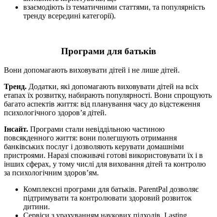
взаємодіють із тематичними статтями, та популярність
тренду всередині категорії).
Програми для батьків
Вони допомагають виховувати дітей і не лише дітей.
Тренд.
Додатки, які допомагають виховувати дітей на всіх
етапах їх розвитку, набирають популярності. Вони спрощують
багато аспектів життя: від планування часу до відстеження
психологічного здоров’я дітей.
Інсайт.
Програми стали невіддільною частиною
повсякденного життя: вони полегшують отримання
банківських послуг і дозволяють керувати домашніми
пристроями. Наразі споживачі готові використовувати їх і в
інших сферах, у тому числі для виховання дітей та контролю
за психологічним здоров’ям.
Комплексні програми для батьків. ParentPal дозволяє
підтримувати та контролювати здоровий розвиток
дитини.
Сервіси з урахуванням наукових підходів. Lasting