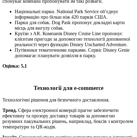
спонукає компанії пропонувати їм такі розваги.
Національні парки. National Park Service об’єднує
інформацію про більш ніж 420 парків США.
Парки для собак. Dog Pask пропонує докладні карти
місць для вигулу собак.
Круїзи з AR. Компанія Disney Cruise Line пропонує
клієнтам пригоди за допомогою технології доповненої
реальності через функцію Disney Uncharted Adventure.
Путівники тематичними парками. Сервіс Disney Genie
допомагає планувати дозвілля в парку.
Оцінка: 5,1
Технології для e-commerce
Технологічні рішення для безпечного доставлення.
Тренд.
Сфера електронної комерції прагне забезпечити
ефективну та прозору доставку товарів за допомогою
розумних пакувальних рішень, наприклад, боксів з контролем
температури та QR-кодів.