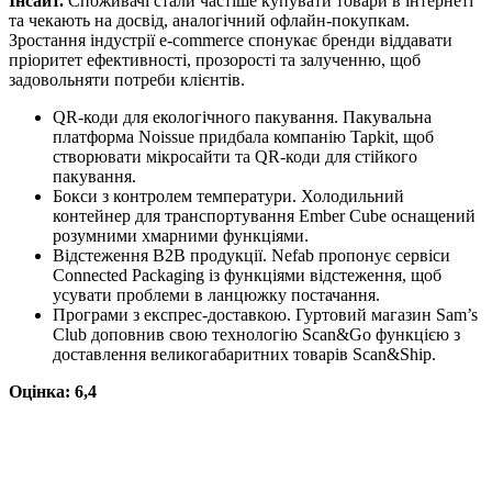
Інсайт.
Споживачі стали частіше купувати товари в інтернеті
та чекають на досвід, аналогічний офлайн-покупкам.
Зростання індустрії e-commerce спонукає бренди віддавати
пріоритет ефективності, прозорості та залученню, щоб
задовольняти потреби клієнтів.
QR-коди для екологічного пакування. Пакувальна
платформа Noissue придбала компанію Tapkit, щоб
створювати мікросайти та QR-коди для стійкого
пакування.
Бокси з контролем температури. Холодильний
контейнер для транспортування Ember Cube оснащений
розумними хмарними функціями.
Відстеження B2B продукції. Nefab пропонує сервіси
Connected Packaging із функціями відстеження, щоб
усувати проблеми в ланцюжку постачання.
Програми з експрес-доставкою. Гуртовий магазин Sam’s
Club доповнив свою технологію Scan&Go функцією з
доставлення великогабаритних товарів Scan&Ship.
Оцінка: 6,4