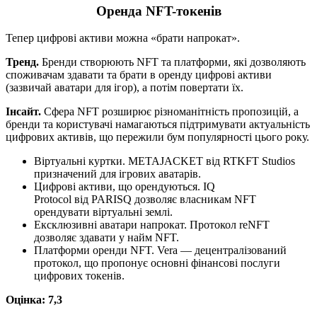
Оренда NFT-токенів
Тепер цифрові активи можна «‎брати напрокат».
Тренд.
Бренди створюють NFT та платформи, які дозволяють
споживачам здавати та брати в оренду цифрові активи
(зазвичай аватари для ігор), а потім повертати їх.
Інсайт.
Сфера NFT розширює різноманітність пропозицій, а
бренди та користувачі намагаються підтримувати актуальність
цифрових активів, що пережили бум популярності цього року.
Віртуальні куртки. METAJACKET від RTKFT Studios
призначений для ігрових аватарів.
Цифрові активи, що орендуються. IQ
Protocol від PARISQ дозволяє власникам NFT
орендувати віртуальні землі.
Ексклюзивні аватари напрокат. Протокол reNFT
дозволяє здавати у найм NFT.
Платформи оренди NFT. Vera — децентралізований
протокол, що пропонує основні фінансові послуги
цифрових токенів.
Оцінка: 7,3