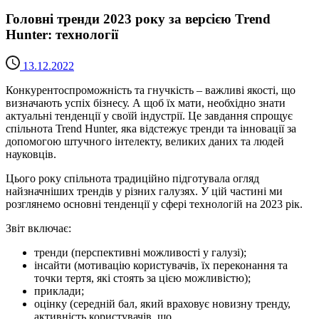
Головні тренди 2023 року за версією Trend
Hunter: технології
13.12.2022
Конкурентоспроможність та гнучкість – важливі якості, що
визначають успіх бізнесу. А щоб їх мати, необхідно знати
актуальні тенденції у своїй індустрії. Це завдання спрощує
спільнота Trend Hunter, яка відстежує тренди та інновації за
допомогою штучного інтелекту, великих даних та людей
науковців.
Цього року спільнота традиційно підготувала огляд
найзначніших трендів у різних галузях. У цій частині ми
розглянемо основні тенденції у сфері технологій на 2023 рік.
Звіт включає:
тренди (перспективні можливості у галузі);
інсайти (мотивацію користувачів, їх переконання та
точки тертя, які стоять за цією можливістю);
приклади;
оцінку (середній бал, який враховує новизну тренду,
активність користувачів, що