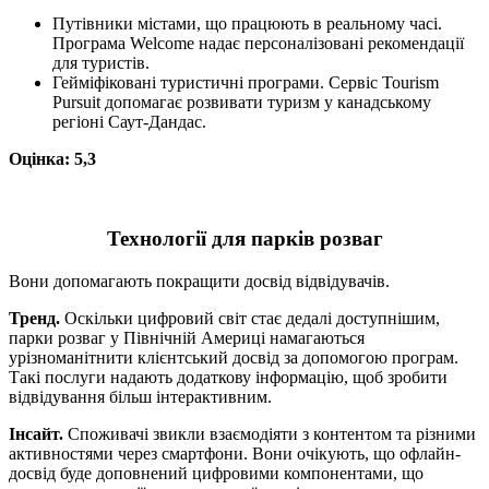
Путівники містами, що працюють в реальному часі.
Програма Welcome надає персоналізовані рекомендації
для туристів.
Гейміфіковані туристичні програми. Сервіс Tourism
Pursuit допомагає розвивати туризм у канадському
регіоні Саут-Дандас.
Оцінка: 5,3
Технології для парків розваг
Вони допомагають покращити досвід відвідувачів.
Тренд.
Оскільки цифровий світ стає дедалі доступнішим,
парки розваг у Північній Америці намагаються
урізноманітнити клієнтський досвід за допомогою програм.
Такі послуги надають додаткову інформацію, щоб зробити
відвідування більш інтерактивним.
Інсайт.
Споживачі звикли взаємодіяти з контентом та різними
активностями через смартфони. Вони очікують, що офлайн-
досвід буде доповнений цифровими компонентами, що