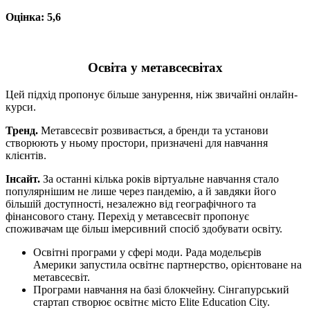
Оцінка: 5,6
Освіта у метавсесвітах
Цей підхід пропонує більше занурення, ніж звичайні онлайн-
курси.
Тренд.
Метавсесвіт розвивається, а бренди та установи
створюють у ньому простори, призначені для навчання
клієнтів.
Інсайт.
За останні кілька років віртуальне навчання стало
популярнішим не лише через пандемію, а й завдяки його
більшій доступності, незалежно від географічного та
фінансового стану. Перехід у метавсесвіт пропонує
споживачам ще більш імерсивний спосіб здобувати освіту.
Освітні програми у сфері моди. Рада модельєрів
Америки запустила освітнє партнерство, орієнтоване на
метавсесвіт.
Програми навчання на базі блокчейну. Сінгапурський
стартап створює освітнє місто Elite Education City.