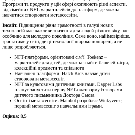
Програми та продукти у цій сфері охоплюють різні аспекти,
від сімейних NFT-маркетплейсів до платформ, де можна
навчитися створювати метавсесвіти.
Інсайт.
Підвищення рівня грамотності в галузі нових
технологій має важливе значення для людей різного віку, але
особливо для молодого покоління. Саме воно, найімовірніше,
зростатиме у світі, де ці технології широко поширені, а не
лише розробляються.
NFT-платформи, орієнтовані сім’ї. Toekenz –
маркетплейс для дітей, де можна знайти блокчейн-ігри,
колекційні предмети та спільноти.
Навчальні платформи. Hatch Kids навчає дітей
створювати метавсесвіт.
NFT за культовими дитячими книгами. Dapper Labs
планує запустити першу NFT-платформу із творами
дитячого письменника Доктора Сьюза.
Освітні метавсесвіти. Mainbot розробляє Winkyverse,
перший метавсесвіт з навчальними іграми.
Оцінка: 8,5