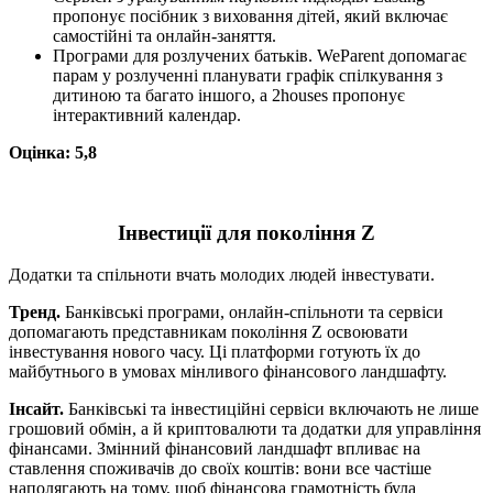
пропонує посібник з виховання дітей, який включає
самостійні та онлайн-заняття.
Програми для розлучених батьків. WeParent допомагає
парам у розлученні планувати графік спілкування з
дитиною та багато іншого, а 2houses пропонує
інтерактивний календар.
Оцінка: 5,8
Інвестиції для покоління Z
Додатки та спільноти вчать молодих людей інвестувати.
Тренд.
Банківські програми, онлайн-спільноти та сервіси
допомагають представникам покоління Z освоювати
інвестування нового часу. Ці платформи готують їх до
майбутнього в умовах мінливого фінансового ландшафту.
Інсайт.
Банківські та інвестиційні сервіси включають не лише
грошовий обмін, а й криптовалюти та додатки для управління
фінансами. Змінний фінансовий ландшафт впливає на
ставлення споживачів до своїх коштів: вони все частіше
наполягають на тому, щоб фінансова грамотність була