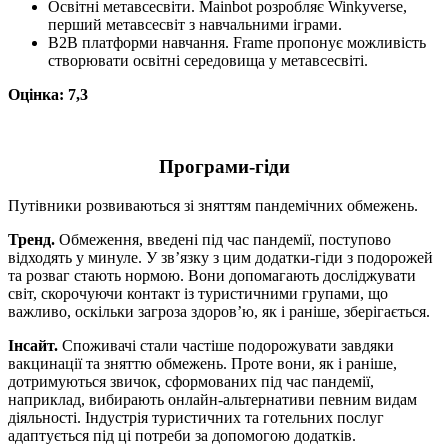
Освітні метавсесвіти. Mainbot розробляє Winkyverse,
перший метавсесвіт з навчальними іграми.
B2B платформи навчання. Frame пропонує можливість
створювати освітні середовища у метавсесвіті.
Оцінка: 7,3
Програми-гіди
Путівники розвиваються зі зняттям пандемічних обмежень.
Тренд.
Обмеження, введені під час пандемії, поступово
відходять у минуле. У зв’язку з цим додатки-гіди з подорожей
та розваг стають нормою. Вони допомагають досліджувати
світ, скорочуючи контакт із туристичними групами, що
важливо, оскільки загроза здоров’ю, як і раніше, зберігається.
Інсайт.
Споживачі стали частіше подорожувати завдяки
вакцинації та зняттю обмежень. Проте вони, як і раніше,
дотримуються звичок, сформованих під час пандемії,
наприклад, вибирають онлайн-альтернативи певним видам
діяльності. Індустрія туристичних та готельних послуг
адаптується під ці потреби за допомогою додатків.