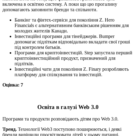
включена в освітню систему. А поки що цю прогалину
допомагають заповнити бренди та спільноти.
Банкінг та фінтех-сервіси для покоління Z. Hero
Financials є альтернативним банківським рішенням для
молодих жителів Канади.
Інвестиційні програми для тінейджерів. Bumper
допомагає підліткам відповідально вкладати свої гроші
під контролем батьків.
Програми для криптоінвестицій. Step запустила перший
криптоінвестиційний продукт, призначений для
підлітків.
Інвестиційні чати для покоління Z. Finary розробляють
платформу для спілкування та інвестицій.
Оцінка: 7
Освіта в галузі Web 3.0
Програми та продукти розповідають дітям про Web 3.0.
Тренд.
Технології Web3 поступово поширюються, і деякі
бренди вирішили просвітлювати дітей у цьому питанні.