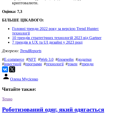
криптовалюти.
Оцінка: 7,3
БІЛЬШЕ ЦІКАВОГО:
Головні тренди 2022 року за версією Trend Hunter:
технології
10 трендів стратегічних технологій 2023 від Gartner
7 трендів в UX та UI дизайні у 2023 році
Джерело:
TrendReports
#
E-commerce
#
NFT
#
Web 3.0
#
блокчейн
#
додатки
#
інвестиції
#
програми
#
технології
#
токен
#
тренди
Олена Мусієнко
Читайте также:
Техно
Роботизований одяг, який одягається