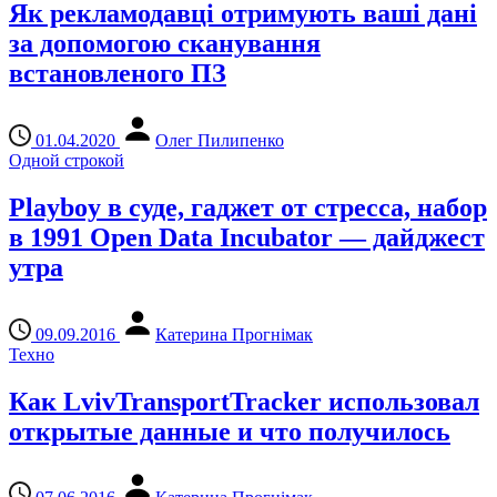
Як рекламодавці отримують ваші дані
за допомогою сканування
встановленого ПЗ
01.04.2020
Олег Пилипенко
Одной строкой
Playboy в суде, гаджет от стресса, набор
в 1991 Open Data Incubator — дайджест
утра
09.09.2016
Катерина Прогнімак
Техно
Как LvivTransportTracker использовал
открытые данные и что получилось