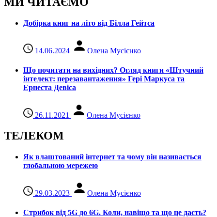
МИ ЧИТАЄМО
Добірка книг на літо від Білла Гейтса
14.06.2024
Олена Мусієнко
Що почитати на вихідних? Огляд книги «Штучний
інтелект: перезавантаження» Гері Маркуса та
Ернеста Девіса
26.11.2021
Олена Мусієнко
ТЕЛЕКОМ
Як влаштований інтернет та чому він називається
глобальною мережею
29.03.2023
Олена Мусієнко
Стрибок від 5G до 6G. Коли, навіщо та що це даcть?