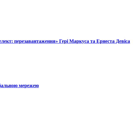
лект: перезавантаження» Гері Маркуса та Ернеста Девіса
обальною мережею