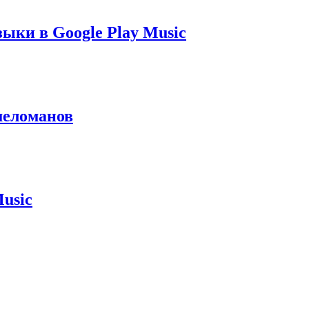
ыки в Google Play Music
меломанов
usic