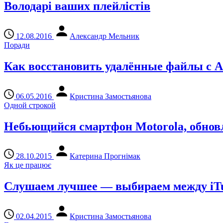
Володарі ваших плейлістів
12.08.2016
Александр Мельник
Поради
Как восстановить удалённые файлы с A
06.05.2016
Кристина Замостьянова
Одной строкой
Небьющийся смартфон Motorola, обновле
28.10.2015
Катерина Прогнімак
Як це працює
Слушаем лучшее — выбираем между iTun
02.04.2015
Кристина Замостьянова