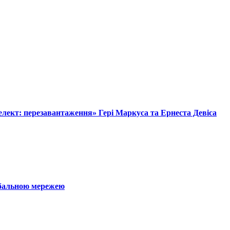
лект: перезавантаження» Гері Маркуса та Ернеста Девіса
обальною мережею