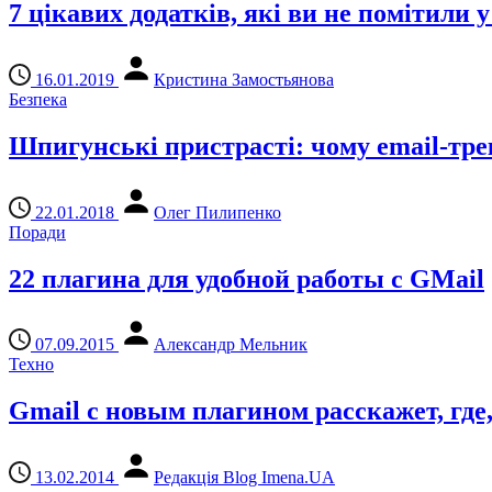
7 цікавих додатків, які ви не помітили у
16.01.2019
Кристина Замостьянова
Безпека
Шпигунські пристрасті: чому email-тре
22.01.2018
Олег Пилипенко
Поради
22 плагина для удобной работы с GMail
07.09.2015
Александр Мельник
Техно
Gmail с новым плагином расскажет, где,
13.02.2014
Редакція Blog Imena.UA