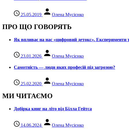
25.05.2019
Олена Мусієнко
ПРО ЩО ГОВОРЯТЬ
Як впливає на нас «цифровий детокс». Експерименти т
23.01.2026
Олена Мусієнко
Самотність — люди яких професій під загрозою?
25.02.2020
Олена Мусієнко
МИ ЧИТАЄМО
Добірка книг на літо від Білла Гейтса
14.06.2024
Олена Мусієнко