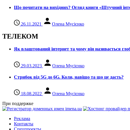
Що почитати на вихідних? Огляд книги «Штучний інте
26.11.2021
Олена Мусієнко
ТЕЛЕКОМ
Як влаштований інтернет та чому він називається гл
29.03.2023
Олена Мусієнко
Стрибок від 5G до 6G. Коли, навіщо та що це даcть?
18.08.2022
Олена Мусієнко
При поддержке
Реклама
Контакты
Спецпроекты