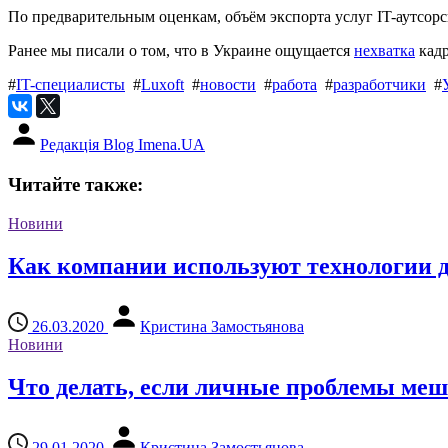
По предварительным оценкам, объём экспорта услуг IT-аутсорсин
Ранее мы писали о том, что в Украине ощущается
нехватка
кадр
#
IT-специалисты
#
Luxoft
#
новости
#
работа
#
разработчики
#
Редакція Blog Imena.UA
Читайте также:
Новини
Как компании используют технологии 
26.03.2020
Кристина Замостьянова
Новини
Что делать, если личные проблемы меш
29.01.2020
Кристина Замостьянова