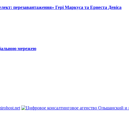
лект: перезавантаження» Гері Маркуса та Ернеста Девіса
обальною мережею