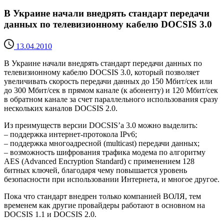
В Украине начали внедрять стандарт передачи
данных по телевизионному кабелю DOCSIS 3.0
13.04.2010
В Украине начали внедрять стандарт передачи данных по
телевизионному кабелю DOCSIS 3.0, который позволяет
увеличивать скорость передачи данных до 150 Мбит/сек или
до 300 Мбит/сек в прямом канале (к абоненту) и 120 Мбит/сек
в обратном канале за счет параллельного использования сразу
нескольких каналов DOCSIS 2.0.
Из преимуществ версии DOCSIS’а 3.0 можно выделить:
– поддержка интернет-протокола IPv6;
– поддержка многоадресной (multicast) передачи данных;
– возможность шифрования трафика модема по алгоритму
AES (Advanced Encryption Standard) с применением 128
битных ключей, благодаря чему повышается уровень
безопасности при использовании Интернета, и многое другое.
Пока что стандарт внедрен только компанией ВОЛЯ, тем
временем как другие провайдеры работают в основном на
DOCSIS 1.1 и DOCSIS 2.0.