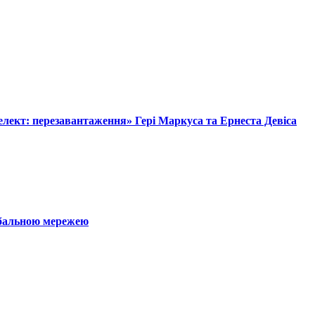
лект: перезавантаження» Гері Маркуса та Ернеста Девіса
обальною мережею