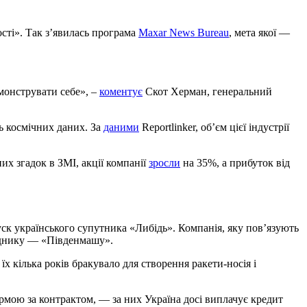
сті». Так з’явилась програма
Maxar News Bureau
, мета якої —
емонструвати себе», –
коментує
Скот Херман, генеральний
ь космічних даних. За
даними
Reportlinker, об’єм цієї індустрії
их згадок в ЗМІ, акції компанії
зросли
на 35%, а прибуток від
уск українського супутника «Либідь». Компанія, яку пов’язують
ряднику — «Південмашу».
їх кілька років бракувало для створення ракети-носія і
рмою за контрактом, — за них Україна досі виплачує кредит