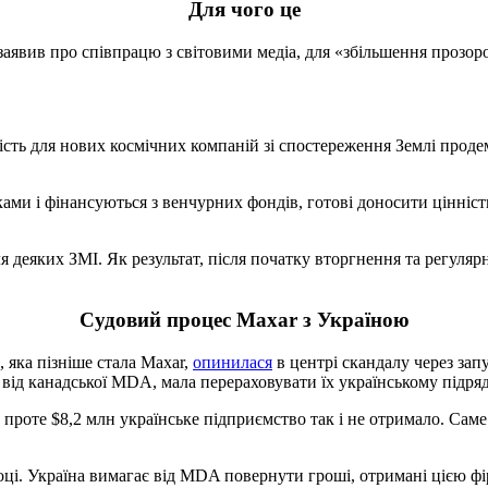
Для чого це
заявив про співпрацю з світовими медіа, для «збільшення прозоро
ість для нових космічних компаній зі спостереження Землі прод
ами і фінансуються з венчурних фондів, готові доносити цінніст
 деяких ЗМІ. Як результат, після початку вторгнення та регулярн
Судовий процес Maxar з Україною
, яка пізніше стала Maxar,
опинилася
в центрі скандалу через зап
и від канадської MDA, мала перераховувати їх українському під
проте $8,2 млн українське підприємство так і не отримало. Саме 
ці. Україна вимагає від MDA повернути гроші, отримані цією фі