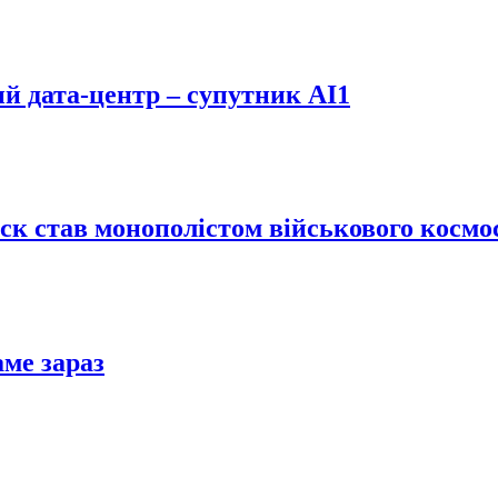
й дата-центр – супутник AI1
Маск став монополістом військового кос
аме зараз