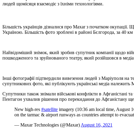
людей щомісяця взаємодіє з їхніми технологіями.
Більшість українців дізналися про Maxar з початком окупації.
Україною. Більшість фото зроблені в районі Бєлгорода, за 40 к
Найвідоміший знімок, який зробив супутник компанії щодо війн
пошкодженого та зруйнованого театру, який розійшовся в медіа
Інші фотографії підтвердили вивезення людей з Маріуполя на те
супутникових фото, які публікують українські медіа належить M
Супутники також знімали військові конфлікти в Афганістані та
Пентагон ухвалив рішення про перекидання до Афганістану ще 
New high-res
#satellite
imagery (10:36 am local time, August 1
on the tarmac & airport runways as countries attempt to evacuat
— Maxar Technologies (@Maxar)
August 16, 2021