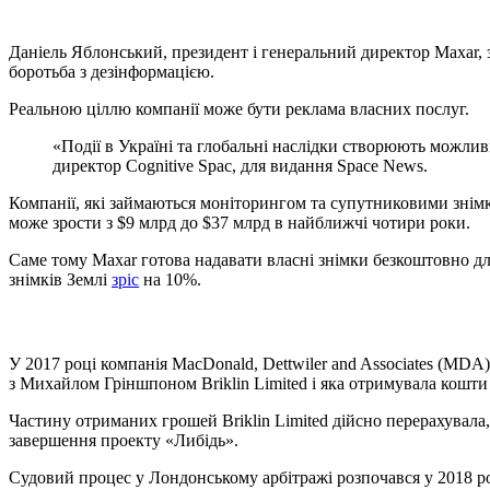
Даніель Яблонський, президент і генеральний директор Maxar, 
боротьба з дезінформацією.
Реальною ціллю компанії може бути реклама власних послуг.
«Події в Україні та глобальні наслідки створюють можлив
директор Cognitive Spac, для видання Space News.
Компанії, які займаються моніторингом та супутниковими знімк
може зрости з $9 млрд до $37 млрд в найближчі чотири роки.
Саме тому Maxar готова надавати власні знімки безкоштовно для
знімків Землі
зріс
на 10%.
У 2017 році компанія MacDonald, Dettwiler and Associates (MDA)
з Михайлом Гріншпоном Briklin Limited і яка отримувала кошт
Частину отриманих грошей Briklin Limited дійсно перерахувала, 
завершення проекту «Либідь».
Судовий процес у Лондонському арбітражі розпочався у 2018 ро