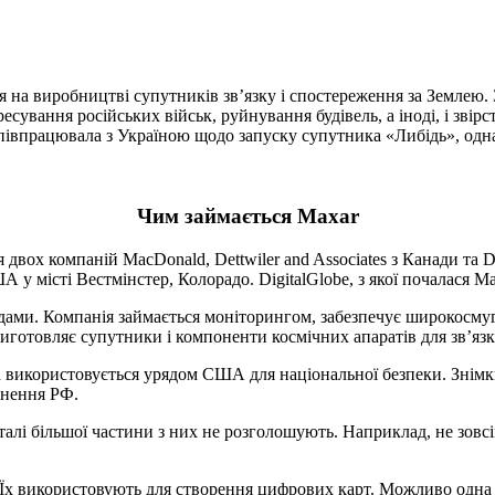
я на виробництві супутників зв’язку і спостереження за Землею. 
сування російських військ, руйнування будівель, а іноді, і звірс
 співпрацювала з Україною щодо запуску супутника «Либідь», одна
Чим займається Maxar
 двох компаній MacDonald, Dettwiler and Associates з Канади та 
місті Вестмінстер, Колорадо. DigitalGlobe, з якої почалася Maxa
дами. Компанія займається моніторингом, забезпечує широкосмуг
иготовляє супутники і компоненти космічних апаратів для зв’язку
а використовується урядом США для національної безпеки. Знімк
гнення РФ.
Деталі більшої частини з них не розголошують. Наприклад, не зов
. Їх використовують для створення цифрових карт. Можливо одна 