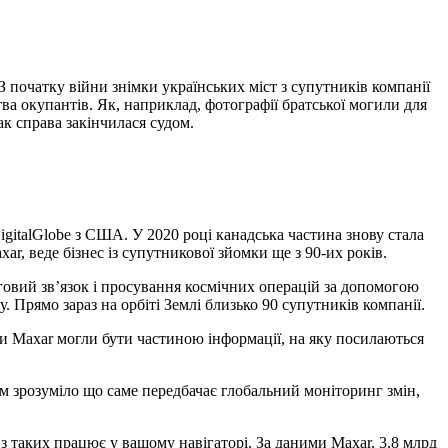
З початку війни знімки українських міст з супутників компанії
тва окупантів. Як, наприклад, фотографії братської могили для
к справа закінчилася судом.
DigitalGlobe з США. У 2020 році канадська частина знову стала
r, веде бізнес із супутникової зйомки ще з 90-их років.
овий зв’язок і просування космічних операцій за допомогою
. Прямо зараз на орбіті Землі близько 90 супутників компанії.
и Maxar могли бути частиною інформації, на яку посилаються
сім зрозуміло що саме передбачає глобальний моніторинг змін,
з таких працює у вашому навігаторі. За даними Maxar, 3,8 млрд