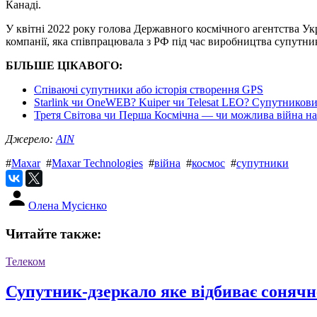
Канаді.
У квітні 2022 року голова Державного космічного агентства Ук
компанії, яка співпрацювала з РФ під час виробництва супутни
БІЛЬШЕ ЦІКАВОГО:
Співаючі супутники або історія створення GPS
Starlink чи OneWEB? Kuiper чи Telesat LEO? Супутникови
Третя Світова чи Перша Космічна — чи можлива війна на 
Джерело:
AIN
#
Maxar
#
Maxar Technologies
#
війна
#
космос
#
супутники
Олена Мусієнко
Читайте также:
Телеком
Супутник-дзеркало яке відбиває сонячне