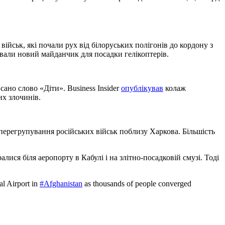
військ, які почали рух від білоруських полігонів до кордону з
ували новий майданчик для посадки гелікоптерів.
ано слово «Діти». Business Insider
опублікував
колаж
их злочинів.
 перегрупування російських військ поблизу Харкова. Більшість
алися біля аеропорту в Кабулі і на злітно-посадковій смузі. Тоді
al Airport in
#Afghanistan
as thousands of people converged