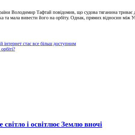
раїни Володимир Тафтай повідомив, що судова тяганина триває до
ка та мала вивести його на орбіту. Однак, прямих відносин між 
й інтернет стає все більш доступним
орбіті?
 світло і освітлює Землю вночі