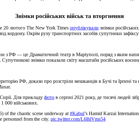
Знімки російських військ та вторгнення
 Ще 20 лютого The New York Times
опублікували
знімки російських 
м від кордону. Окрім руху транспортних засобів супутники зафікс
и з РФ — це Драматичний театр в Маріуполі, поряд з яким напис
. Супутникові знімки показали світу масштаби російських воєнн
риторію РФ, докази про розстріли мешканців в Бучі та Ірпені та
axar.
 Сирії. Для прикладу
фото
в серпні 2021 року, де тисячі людей зібр
1 000 військових.
6) of the chaotic scene underway at
#Kabul
’s Hamid Karzai Internation
e personnel from the city.
pic.twitter.com/L6lhlVms54