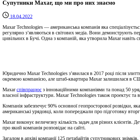
Супутники Maxar, що ми про них знаємо
18.04.2022
Maxar Technologies — американська компанія яка спеціалізуєтьс
регулярно з’являються в світових медіа. Вони демонструють пере
цивільних в Бучі. Одна з компаній, яка утворила Maxar навіть
Юридично Maxar Technologies з’явилася в 2017 році після злиття
окремою компанією, але штаб-квартира Maxar залишилася в США у 
Maxar
співпрацює
з інноваційними компаніями та понад 50 уря
власної інфраструктури. Maxar Technologies також проектує та в
Компанія забезпечує 90% основної геопросторової розвідки, як
американські урядовці, коли попереджали про підготовку втор
Maxar виконує величезну кількість задач для різних клієнтів. 
про який компанія розповідає на сайті.
Загалом в архіві компанії 125 петабайтів супутникових знімків