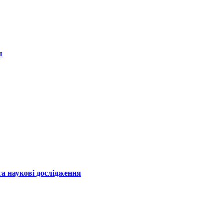
ы
а наукові дослідження