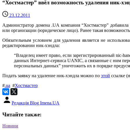
“Хостмастер” ввёл возможность удаления ник-хэ
23.12.2011
Администратор домена .UA компания “Хостмастер” добавила 
или организации (юридическое лицо). Ранее такая возможность
Обязательным условием для удаления является не использов
редактировании ник-хэндла:
“Владелец имеет право, если зарегистрированный nic-han
данных Интернет-сервиса UANIC, а связанные с ним перс
персональных данных” уничтожить их в порядке предус
Подать заявку на удаление ник-хэндла можно по
этой
ссылке (н
#
.ua
#
Хостмастер
Редакція Blog Imena.UA
Читайте также:
Новини