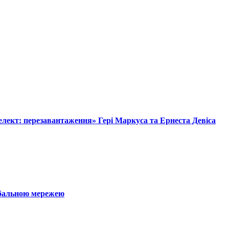
лект: перезавантаження» Гері Маркуса та Ернеста Девіса
обальною мережею