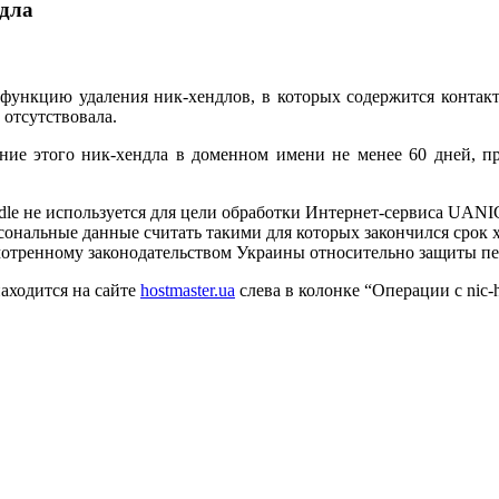
ндла
функцию удаления ник-хендлов, в которых содержится контакт
 отсутствовала.
ание этого ник-хендла в доменном имени не менее 60 дней, п
dle не используется для цели обработки Интернет-сервиса UANIC 
ональные данные считать такими для которых закончился срок 
мотренному законодательством Украины относительно защиты п
аходится на сайте
hostmaster.ua
слева в колонке “Операции с nic-h