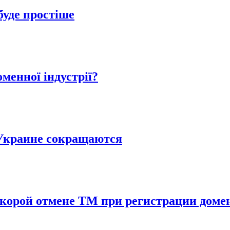
буде простіше
менної індустрії?
Украине сокращаются
корой отмене ТМ при регистрации домен