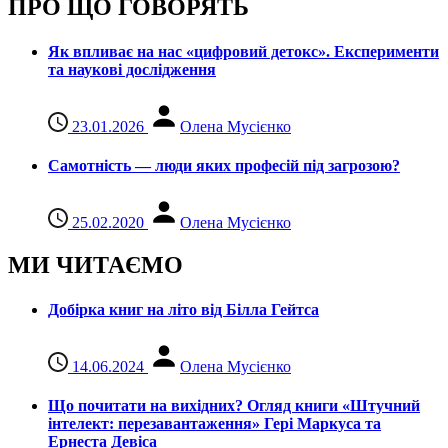
ПРО ЩО ГОВОРЯТЬ
Як впливає на нас «цифровий детокс». Експерименти
та наукові дослідження
23.01.2026
Олена Мусієнко
Самотність — люди яких професій під загрозою?
25.02.2020
Олена Мусієнко
МИ ЧИТАЄМО
Добірка книг на літо від Білла Гейтса
14.06.2024
Олена Мусієнко
Що почитати на вихідних? Огляд книги «Штучний
інтелект: перезавантаження» Гері Маркуса та
Ернеста Девіса