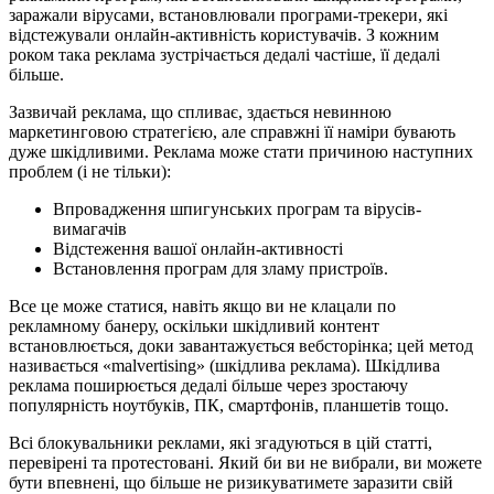
заражали вірусами, встановлювали програми-трекери, які
відстежували онлайн-активність користувачів. З кожним
роком така реклама зустрічається дедалі частіше, її дедалі
більше.
Зазвичай реклама, що спливає, здається невинною
маркетинговою стратегією, але справжні її наміри бувають
дуже шкідливими. Реклама може стати причиною наступних
проблем (і не тільки):
Впровадження шпигунських програм та вірусів-
вимагачів
Відстеження вашої онлайн-активності
Встановлення програм для зламу пристроїв.
Все це може статися, навіть якщо ви не клацали по
рекламному банеру, оскільки шкідливий контент
встановлюється, доки завантажується вебсторінка; цей метод
називається «malvertising» (шкідлива реклама). Шкідлива
реклама поширюється дедалі більше через зростаючу
популярність ноутбуків, ПК, смартфонів, планшетів тощо.
Всі блокувальники реклами, які згадуються в цій статті,
перевірені та протестовані. Який би ви не вибрали, ви можете
бути впевнені, що більше не ризикуватимете заразити свій