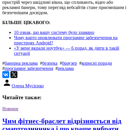
пристрій через шкідливі вікна, що спливають, відео або
рекламні банери, тому перегляд вебсайтів стане приємнішим і
безпечнішим досвідом.
БІЛЬШЕ ЦІКАВОГО:
10 ознак, що вашу систему було зламано
Чому варто оновлювати програмне забезпечення на
пристроях Android?
«У мене вкрали ноутбук» — 6 порад, як діяти в такій
ситуації
#
банерна реклама
#
безпека
#
браузер
#
корисні поради
#
програмне забезпечення
#
реклама
Олена Мусієнко
Читайте также:
Новини
Чим фітнес-браслет відрізняється від
смартгодинника і що краще вибрати