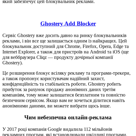
який забезпечує цей блокувальник реклами.
Ghostery Add Blocker
Сервіс Ghostery вже досить давно на ринку блокувальників
реклами, і він все ще залишається одним із найкращих. Цей
блокувальник доступний для Chrome, Firefox, Opera, Edge та
Internet Explorer, а також для пристроїв на Android та iOS (ще
для веббраузера Cliqz — продукту дочірньої компанії
Ghostery).
Це розширення блокує всіляку рекламу та програми-трекери,
а також пропонує користувачам надійний захист,
конфіденційність та стабільність роботи. Ghostery робить
прибуток за рахунок продажу анонімних даних третім
компаніям, тому може залишатися безплатним та повністю
безпечним сервісом. Якщо вам не хочеться ділитися навіть
анонімними даними, ви можете вибрати щось інше.
Чим небезпечна онлайн-реклама
У 2017 році компанія Google видалила 112 мільйонів
рекламних програм, які встановлювали шкідливі програми,