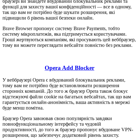
браузері ви знайдете вбудований блокувальник реклами та
функції для захисту вашої конфіденційності — все в одному,
так що вам не потрібно буде шукати розширення, які
підвищили б рівень вашої безпеки онлайн.
Brave Browser пропонує систему Brave Payments, тобто
систему мікроплатежів, яка підтримується користувачами.
Гроші жертвуються компаніям, які просувають цей веббраузер,
тому ви можете переглядати вебсайти повністю без реклами.
Opera Add Blocker
У веббраузері Opera є вбудований блокувальник реклами,
тому вам не потрібно буде встановлювати розширення
сторонніх компаній. До того ж браузер Opera також блокує
відстежуючі файли cookie на багатьох вебсайтах, так що вам
гарантується онлайн-анонімність, ваша активність в мережі
буде менш помітна.
Браузер Opera завоював свою популярність завдяки
повнофункціональному інтерфейсу та чудовій
продуктивності, до того ж браузер пропонує вбудоване VPN-
розширення, що забезпечує додатковий рівень захисту.