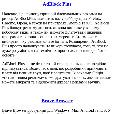
AdBlock Plus
Напевно, це найпопулярніший блокувальник реклами на
ринку. AdBlockPlus захистить вас у веббраузерах Firefox,
Chrome, Opera, а також на пристроях Android та iOS. AdBlock
Plus блокує рекламу до того, як вона випливе у вашому
робочому вікні, а також ви зможете фільтрувати шкідливі
програми та кнопки соціальних мереж, тобто зможете
вибирати, яку рекламу хочете бачити. Розширення AdBlock
Plus просто налаштувати та використовувати, тому ті, хто не
дуже розуміються на технічних процесах, теж швидко його
освоїть.
AdBlock Plus — це безплатний сервіс, на нього не потрібно
підписуватись. Водночас є дані, що розробники приймають
плату від певних груп, щоб пропускати їх рекламу. Опція
«ненав’язлива реклама» може дратувати когось, але ви завжди
можете вибрати та відключити джерела реклами вручну.
Brave Browser
Brave Browser доступний для Windows, Mac, Android та iOS. У