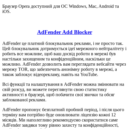
Браузер Opera доступний для ОС Windows, Mac, Android та
iOS.
AdFender Add Blocker
AdFender це платний блокувальник реклами, і не просто так.
Цей блокувальник дотримується ідеї мережного нейтралітету і
робить все можливе, щоб ваш досвід роботи в мережі був
настільки захищеним та конфіденційним, наскільки це
можливо. AdFender дозволить вам переглядати вебсайти через
мережу TOR, що забезпечить анонімну роботу в мережі, а
також заблокує відеорекламу, навіть на YouTube.
Всі функції та налаштування в AdFender можна змінювати на
свій розсуд, ви можете переглянути свою статистику
активності в браузері, щоб побачити свої звички та обсяг
заблокованої реклами.
AdFender пропонує безплатний пробний період, і після цього
терміну вам потрібно буде оновлювати ліцензію кожні 12
місяців. Ми наполегливо рекомендуємо скористатися саме
AdFender завдяки тому рівню захисту та конфіденційності,