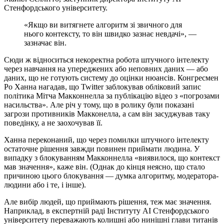
Стенфордського університету.
«Якщо ви витягнете алгоритм зі звичного для
нього контексту, то він швидко зазнає невдачі», —
зазначає він.
Сюди ж відноситься некоректна робота штучного інтелекту
через навчання на упереджених або неповних даних — або
даних, що не готують систему до оцінки нюансів. Конгресмен
Ро Ханна нагадав, що Twitter заблокував обліковий запис
політика Мітча Макконнелла за публікацію відео з «погрозами
насильства». Але річ у тому, що в ролику були показані
загрози противників Макконелла, а сам він засуджував таку
поведінку, а не заохочував її.
Ханна переконаний, що через помилки штучного інтелекту
остаточне рішення завжди повинен приймати людина. У
випадку з блокуванням Макконнелла «виявилося, що контекст
мав значення», каже він. (Однак до кінця неясно, що стало
причиною цього блокування — думка алгоритму, модератора-
людини або і те, і інше).
Але вибір людей, що приймають рішення, теж має значення.
Наприклад, в експертній раді Інституту AI Стенфордського
університету переважають колишні або нинішні глави титанів