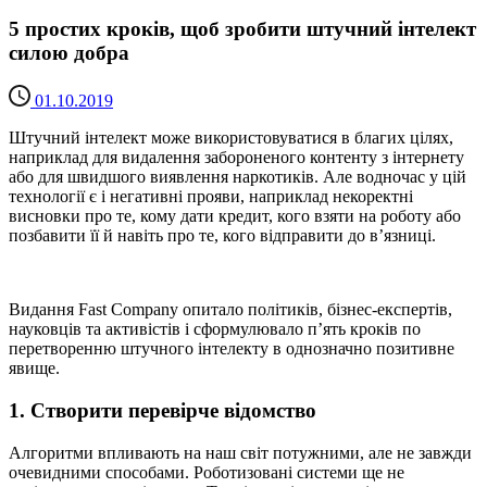
5 простих кроків, щоб зробити штучний інтелект
силою добра
01.10.2019
Штучний інтелект може використовуватися в благих цілях,
наприклад для видалення забороненого контенту з інтернету
або для швидшого виявлення наркотиків. Але водночас у цій
технології є і негативні прояви, наприклад некоректні
висновки про те, кому дати кредит, кого взяти на роботу або
позбавити її й навіть про те, кого відправити до в’язниці.
Видання Fast Company опитало політиків, бізнес-експертів,
науковців та активістів і сформулювало п’ять кроків по
перетворенню штучного інтелекту в однозначно позитивне
явище.
1. Створити перевірче відомство
Алгоритми впливають на наш світ потужними, але не завжди
очевидними способами. Роботизовані системи ще не