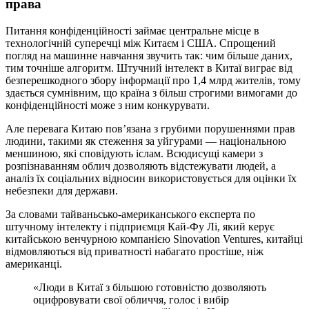
права
Питання конфіденційності займає центральне місце в
технологічній суперечці між Китаєм і США. Спрощений
погляд на машинне навчання звучить так: чим більше даних,
тим точніше алгоритм. Штучний інтелект в Китаї виграє від
безперешкодного збору інформації про 1,4 млрд жителів, тому
здається сумнівним, що країна з більш строгими вимогами до
конфіденційності може з ним конкурувати.
Але перевага Китаю пов’язана з грубими порушеннями прав
людини, такими як стеження за уйгурами — національною
меншиною, які сповідують іслам. Всюдисущі камери з
розпізнаванням облич дозволяють відстежувати людей, а
аналіз їх соціальних відносин використовується для оцінки їх
небезпеки для держави.
За словами тайваньсько-американського експерта по
штучному інтелекту і підприємця Кай-Фу Лі, який керує
китайською венчурною компанією Sinovation Ventures, китайці
відмовляються від приватності набагато простіше, ніж
американці.
«Люди в Китаї з більшою готовністю дозволяють
оцифровувати свої обличчя, голос і вибір