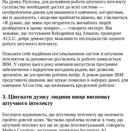
На думку Пулсона, для розуміння роботи штучного інтелекту
суспільству необхідний доступ до всієї системи —
необробленим даним для машинного навчання, алгоритмам,
які їх аналізують, і моделям прийняття рішень, які з’являються.
«Я думаю, що заяви про нездатність звичайних людей
розібратися в цьому невірні», — говорить експерт. Він
зазначає, що тестування Rekognition від Amazon, проведене
ACLU, добре демонструє можливість неспеціалістів оцінити
роботу штучного інтелекту.
Показати себе надійним постачальником систем зі штучним
інтелектом за допомогою роз’яснень їх роботи намагається
IBM. У серпні цього року компанія випустила програмне
забезпечення з відкритим вихідним кодом, яке дозволяє
зрозуміти, як алгоритми роблять вибір. А роком раніше IBM
представила рішення, яке шукає помилки в наборах даних для
навчання AI-систем, що визначають кредитний рейтинг.
3. Цінувати думку людини вище висновку
штучного інтелекту
Експерти відзначають, що штучному інтелекту ще належить
пройти довгий шлях. Частково проблема полягає в тому, що
штучний інтелект все ще не дуже інтелектуальний, говорить
Майкл Селлітто, заступник директора Інституту AI