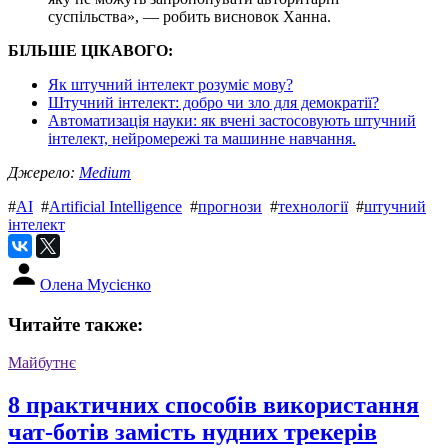
суспільства», — робить висновок Ханна.
БІЛЬШЕ ЦІКАВОГО:
Як штучний інтелект розуміє мову?
Штучний інтелект: добро чи зло для демократії?
Автоматизація науки: як вчені застосовують штучний
інтелект, нейромережі та машинне навчання.
Джерело:
Medium
#
AI
#
Artificial Intelligence
#
прогнози
#
технології
#
штучний
інтелект
Олена Мусієнко
Читайте также:
Майбутнє
8 практичних способів використання
чат-ботів замість нудних трекерів