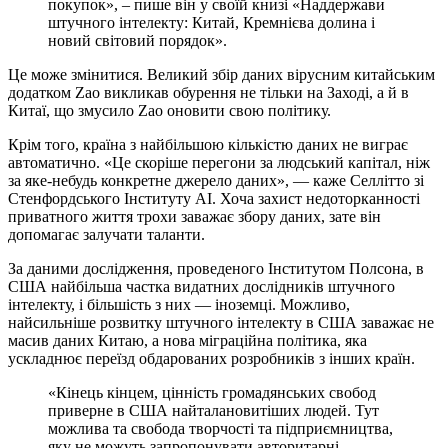
покупок», – пише він у своїй книзі «Наддержави
штучного інтелекту: Китай, Кремнієва долина і
новий світовий порядок».
Це може змінитися. Великий збір даних вірусним китайським
додатком Zao викликав обурення не тільки на Заході, а й в
Китаї, що змусило Zao оновити свою політику.
Крім того, країна з найбільшою кількістю даних не виграє
автоматично. «Це скоріше перегони за людський капітал, ніж
за яке-небудь конкретне джерело даних», — каже Селлітто зі
Стенфордського Інституту AI. Хоча захист недоторканності
приватного життя трохи заважає збору даних, зате він
допомагає залучати таланти.
За даними дослідження, проведеного Інститутом Полсона, в
США найбільша частка видатних дослідників штучного
інтелекту, і більшість з них — іноземці. Можливо,
найсильніше розвитку штучного інтелекту в США заважає не
масив даних Китаю, а нова міграційна політика, яка
ускладнює переїзд обдарованих розробників з інших країн.
«Кінець кінцем, цінність громадянських свобод
приверне в США найталановитіших людей. Тут
можлива та свобода творчості та підприємництва,
яку не можуть запропонувати авторитарні