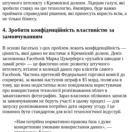
штучного інтелекту з Кремнієвої долини. Лідерам галузі, які
зробили ставку на цю технологію, ймовірно, буде важко
приймати справедливі рішення, які принесуть користь всім, а
не тільки бізнесу.
4. Зробити конфіденційність властивістю за
замовчуванням
В основі багатьох з цих проблем лежить конфіденційність —
цінність, якої давно не вистачає в Кремнієвій долині. Девіз
засновника Facebook Марка Цукерберга «рухайся швидше і
ламай речі» — це фактично опис розвитку штучного
інтелекту, втілене в колекції даних про клієнтів самого
Facebook. Частина претензій Федеральної торгової комісії до
соцмережі, за якими наступив штраф в $5 млрд, полягала в
тому, що вона недостатньо ясно повідомляла користувачам
про використання технології розпізнавання облич в
завантажених фотографіях. Зараз власники облікових записів
за замовчуванням не беруть участі в цьому процесі — для
запуску розпізнавання потрібно дати окрему угоду. І це
повинно бути стандартом для всієї технологічної індустрії.
«Нам потрібна нормативно-правова база з дуже
конкретними умовами використання даних», —