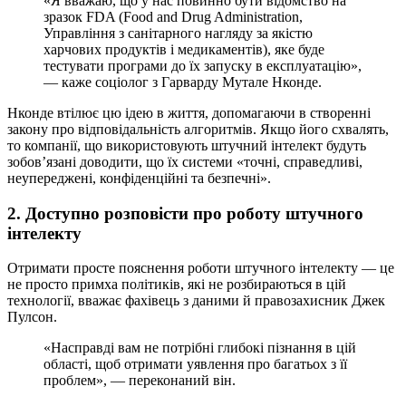
«Я вважаю, що у нас повинно бути відомство на
зразок FDA (Food and Drug Administration,
Управління з санітарного нагляду за якістю
харчових продуктів і медикаментів), яке буде
тестувати програми до їх запуску в експлуатацію»,
— каже соціолог з Гарварду Мутале Нконде.
Нконде втілює цю ідею в життя, допомагаючи в створенні
закону про відповідальність алгоритмів. Якщо його схвалять,
то компанії, що використовують штучний інтелект будуть
зобов’язані доводити, що їх системи «точні, справедливі,
неупереджені, конфіденційні та безпечні».
2. Доступно розповісти про роботу штучного
інтелекту
Отримати просте пояснення роботи штучного інтелекту — це
не просто примха політиків, які не розбираються в цій
технології, вважає фахівець з даними й правозахисник Джек
Пулсон.
«Насправді вам не потрібні глибокі пізнання в цій
області, щоб отримати уявлення про багатьох з її
проблем», — переконаний він.