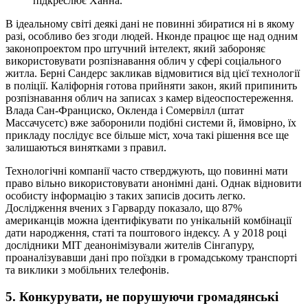
підкреслює Ханна.
В ідеальному світі деякі дані не повинні збиратися ні в якому
разі, особливо без згоди людей. Нконде працює ще над одним
законопроектом про штучний інтелект, який забороняє
використовувати розпізнавання облич у сфері соціального
житла. Берні Сандерс закликав відмовитися від цієї технології
в поліції. Каліфорнія готова прийняти закон, який припинить
розпізнавання облич на записах з камер відеоспостереження.
Влада Сан-Франциско, Окленда і Сомервілл (штат
Массачусетс) вже заборонили подібні системи й, ймовірно, їх
прикладу послідує все більше міст, хоча такі рішення все ще
залишаються винятками з правил.
Технологічні компанії часто стверджують, що повинні мати
право вільно використовувати анонімні дані. Однак відновити
особисту інформацію з таких записів досить легко.
Дослідження вчених з Гарварду показало, що 87%
американців можна ідентифікувати по унікальній комбінації
дати народження, статі та поштового індексу. А у 2018 році
дослідники MIT деанонімізували жителів Сінгапуру,
проаналізувавши дані про поїздки в громадському транспорті
та виклики з мобільних телефонів.
5. Конкурувати, не порушуючи громадянські