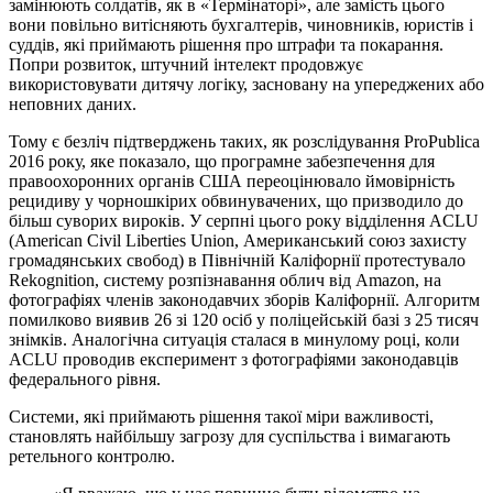
замінюють солдатів, як в «Термінаторі», але замість цього
вони повільно витісняють бухгалтерів, чиновників, юристів і
суддів, які приймають рішення про штрафи та покарання.
Попри розвиток, штучний інтелект продовжує
використовувати дитячу логіку, засновану на упереджених або
неповних даних.
Тому є безліч підтверджень таких, як розслідування ProPublica
2016 року, яке показало, що програмне забезпечення для
правоохоронних органів США переоцінювало ймовірність
рецидиву у чорношкірих обвинувачених, що призводило до
більш суворих вироків. У серпні цього року відділення ACLU
(American Civil Liberties Union, Американський союз захисту
громадянських свобод) в Північній Каліфорнії протестувало
Rekognition, систему розпізнавання облич від Amazon, на
фотографіях членів законодавчих зборів Каліфорнії. Алгоритм
помилково виявив 26 зі 120 осіб у поліцейській базі з 25 тисяч
знімків. Аналогічна ситуація сталася в минулому році, коли
ACLU проводив експеримент з фотографіями законодавців
федерального рівня.
Системи, які приймають рішення такої міри важливості,
становлять найбільшу загрозу для суспільства і вимагають
ретельного контролю.