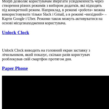
Morph дозволяє користувачам зберігати усвідомленість через
створення різних режимів з вибором додатків, які підходять
під конкретний режим. Наприклад, в режимі «робота» можна
використовувати тільки Slack і Gmail, а в режимі «вихідний» –
Карти Google і Uber. Режими також можуть активуватися на
основі місцезнаходження користувача.
Unlock Clock
Unlock Clock виводить на головний екран заставку з
лічильником, який показує, скільки разів користувач
розблокував свій смартфон протягом дня.
Paper Phone