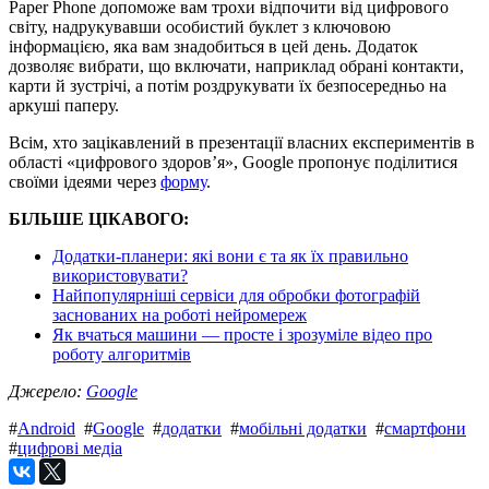
Paper Phone допоможе вам трохи відпочити від цифрового
світу, надрукувавши особистий буклет з ключовою
інформацією, яка вам знадобиться в цей день. Додаток
дозволяє вибрати, що включати, наприклад обрані контакти,
карти й зустрічі, а потім роздрукувати їх безпосередньо на
аркуші паперу.
Всім, хто зацікавлений в презентації власних експериментів в
області «цифрового здоров’я», Google пропонує поділитися
своїми ідеями через
форму
.
БІЛЬШЕ ЦІКАВОГО:
Додатки-планери: які вони є та як їх правильно
використовувати?
Найпопулярніші сервіси для обробки фотографій
заснованих на роботі нейромереж
Як вчаться машини — просте і зрозуміле відео про
роботу алгоритмів
Джерело:
Google
#
Android
#
Google
#
додатки
#
мобільні додатки
#
смартфони
#
цифрові медіа