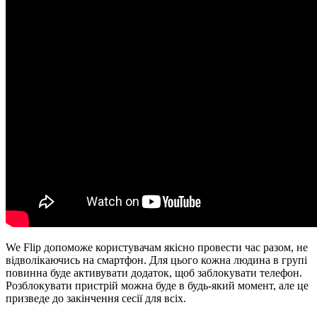
We Flip допоможе користувачам якісно провести час разом, не
відволікаючись на смартфон. Для цього кожна людина в групі
повинна буде активувати додаток, щоб заблокувати телефон.
Розблокувати пристрій можна буде в будь-який момент, але це
призведе до закінчення сесії для всіх.