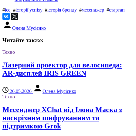
#
icq
#
історії успіху
#
історія бренду
#
месенджер
#
стартап
Олена Мусієнко
Читайте также:
Техно
Лазерний проектор для велосипеда:
AR-дисплей IRIS GREEN
26.05.2026
Олена Мусієнко
Техно
Месенджер XChat від Ілона Маска з
наскрізним шифруванням та
підтримкою Grok