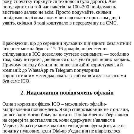
року, спочатку торкнутися технології було дорого). Але
популярних на той час пакетів на 100–200 повідомлень
вистачало далеко не всім. Просто подумайте, скільки
повідомлень різним людям ви надсилаєте протягом дня, і
уявіть, скільки б тоді коштувало в перерахунку на СМС.
Враховуючи, що до середини нульових під’єднати безлімітний
інтернет можна було за 15–16 доларів, перенесення
спілкування в ICQ дозволяло суттєво економити — особливо
тим, кому інтернет доводилося оплачувати для інших завдань.
Причому вигоду бачили не лише звичайні користувачі, а й
компанії: до WhatsApp та Telegram популярним
корпоративним месенджером та засобом зв’язку з клієнтами
був саме ICQ.
2. Надсилання повідомлень офлайн
Одна з корисних фішок ICQ – можливість офлайн-
відправлення повідомлень. Якщо співрозмовник не є онлайн,
ви все одно могли йому написати. Повідомлення зберігалися
на сервері та доставлялися, коли одержувач з’являвся в
Мережі. Зараз це може здатися очевидною функцією, але на
початку нульових, коли Dial-up з’єднання не відрізнялося