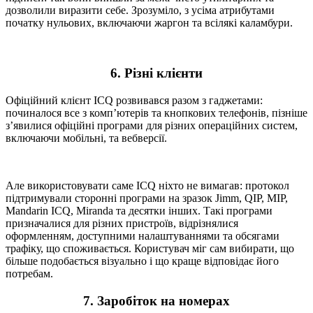
дозволили виразити себе. Зрозуміло, з усіма атрибутами
початку нульових, включаючи жаргон та всілякі каламбури.
6. Різні клієнти
Офіційний клієнт ICQ розвивався разом з гаджетами:
починалося все з комп’ютерів та кнопкових телефонів, пізніше
з’явилися офіційні програми для різних операційних систем,
включаючи мобільні, та вебверсії.
Але використовувати саме ICQ ніхто не вимагав: протокол
підтримували сторонні програми на зразок Jimm, QIP, MIP,
Mandarin ICQ, Miranda та десятки інших. Такі програми
призначалися для різних пристроїв, відрізнялися
оформленням, доступними налаштуваннями та обсягами
трафіку, що споживається. Користувач міг сам вибирати, що
більше подобається візуально і що краще відповідає його
потребам.
7. Заробіток на номерах