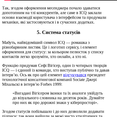
Так, згодом оформлення месенджера почало здаватися
допотопним на тлі конкурентів, але саме в ICQ заклали
основи взаємодії користувача з інтерфейсом та продумали
механіки, які застосовуються і в сучасних додатках.
5. Система статусів
Мабуть, найвідоміший символ ICQ — ромашка з
різнобарвним листям. Це і логотип сервісу, і елемент
оформлення для статусу: за кольором пелюсток у списку
контактів легко зрозуміти, хто онлайн, а хто ні.
Функцію придумав Сефі Вігісер, один із чотирьох творців
ICQ — і єдиний із команди, хто виступав публічно та давав
інтерв’ю. Ось як про цей елемент
відгукувався
президент
технологічної консалтингової компанії Sociate Джері
Міхальскі в інтерв’ю Forbes 1999:
«Вигадані Вігісером іконки та їх аналоги увійдуть
до візуального словника на десяток років. Думайте
про них як про дорожні знаки у кіберпросторі».
Згодом статусів побільшало і до них дозволили додавати
підписи: так вони вийшли за межі чисто утилітарних та