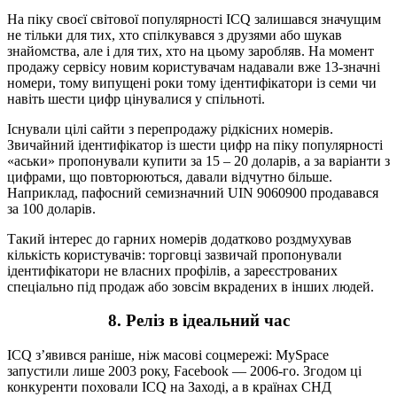
На піку своєї світової популярності ICQ залишався значущим
не тільки для тих, хто спілкувався з друзями або шукав
знайомства, але і для тих, хто на цьому заробляв. На момент
продажу сервісу новим користувачам надавали вже 13-значні
номери, тому випущені роки тому ідентифікатори із семи чи
навіть шести цифр цінувалися у спільноті.
Існували цілі сайти з перепродажу рідкісних номерів.
Звичайний ідентифікатор із шести цифр на піку популярності
«аськи» пропонували купити за 15 – 20 доларів, а за варіанти з
цифрами, що повторюються, давали відчутно більше.
Наприклад, пафосний семизначний UIN 9060900 продавався
за 100 доларів.
Такий інтерес до гарних номерів додатково роздмухував
кількість користувачів: торговці зазвичай пропонували
ідентифікатори не власних профілів, а зареєстрованих
спеціально під продаж або зовсім вкрадених в інших людей.
8. Реліз в ідеальний час
ICQ з’явився раніше, ніж масові соцмережі: MySpace
запустили лише 2003 року, Facebook — 2006-го. Згодом ці
конкуренти поховали ICQ на Заході, а в країнах СНД