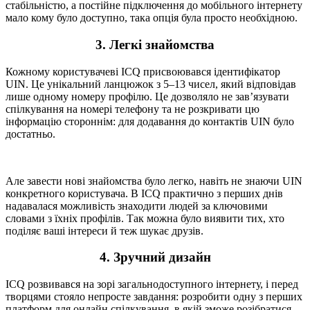
стабільністю, а постійне підключення до мобільного інтернету
мало кому було доступно, така опція була просто необхідною.
3. Легкі знайомства
Кожному користувачеві ICQ присвоювався ідентифікатор
UIN. Це унікальний ланцюжок з 5–13 чисел, який відповідав
лише одному номеру профілю. Це дозволяло не зав’язувати
спілкування на номері телефону та не розкривати цю
інформацію стороннім: для додавання до контактів UIN було
достатньо.
Але завести нові знайомства було легко, навіть не знаючи UIN
конкретного користувача. В ICQ практично з перших днів
надавалася можливість знаходити людей за ключовими
словами з їхніх профілів. Так можна було виявити тих, хто
поділяє ваші інтереси й теж шукає друзів.
4. Зручний дизайн
ICQ розвивався на зорі загальнодоступного інтернету, і перед
творцями стояло непросте завдання: розробити одну з перших
платформ для онлайн спілкування, в якій зможе розібратися