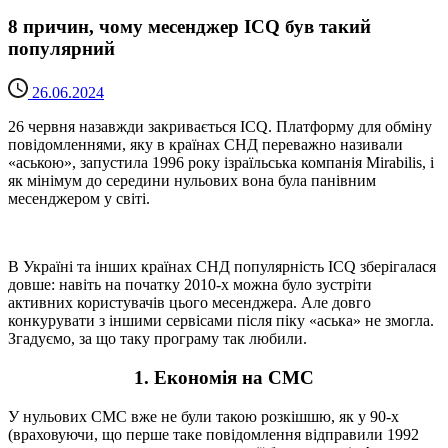
8 причин, чому месенджер ICQ був такий
популярний
26.06.2024
26 червня назавжди закривається ICQ. Платформу для обміну
повідомленнями, яку в країнах СНД переважно називали
«аською», запустила 1996 року ізраїльська компанія Mirabilis, і
як мінімум до середини нульових вона була панівним
месенджером у світі.
В Україні та інших країнах СНД популярність ICQ зберігалася
довше: навіть на початку 2010-х можна було зустріти
активних користувачів цього месенджера. Але довго
конкурувати з іншими сервісами після піку «аська» не змогла.
Згадуємо, за що таку програму так любили.
1. Економія на СМС
У нульових СМС вже не були такою розкішшю, як у 90-х
(враховуючи, що перше таке повідомлення відправили 1992