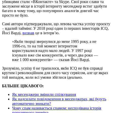
убивцями стали «ВКонтакте» та Skype. Свої роки слави та
заслужене місце в історії інтернету месенджер встиг здобути
багато в чому тому, що популярних аналогів довгий час
просто не було.
Самі автори підтверджували, що левова частка успіху проєкту
– вдалий таймінг. У 2018 році один із перших інвесторів ICQ,
Йосі Варді,
визнав
це в інтерв’ю.
«Якби творці звернулися до мене 1995 року, а не
1996-го, то на той момент інтернетом
користувалися надто мало людей. У 1997 році
існувало вже сім конкурентів, а через два роки —
вже 1 000 конкурентів» — сказав Йосі Варді.
Зрозуміло, успіху б не трапилося, якби ICQ не був справді
крутим і революційним для свого часу сервісом, але це якраз
той випадок, коли всі умови збіглися ідеально.
БІЛЬШЕ ЦІКАВОГО:
Як месенджери змінили спілкування
Як надсилати повідомлення в месенджерах, які будуть
автоматично зникати?
Чому спам називається спамом: несподівана історія
популярного терміна