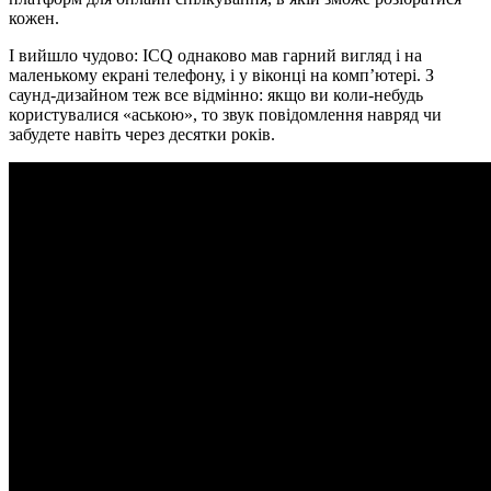
кожен.
І вийшло чудово: ICQ однаково мав гарний вигляд і на
маленькому екрані телефону, і у віконці на комп’ютері. З
саунд-дизайном теж все відмінно: якщо ви коли-небудь
користувалися «аською», то звук повідомлення навряд чи
забудете навіть через десятки років.