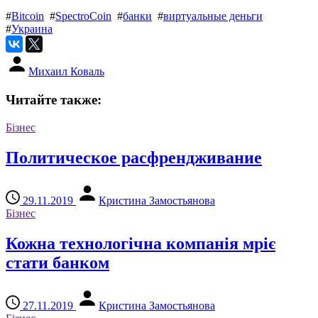
#
Bitcoin
#
SpectroCoin
#
банки
#
виртуальные деньги
#
Украина
Михаил Коваль
Читайте также:
Бізнес
Политическое расфрендживание
29.11.2019
Кристина Замостьянова
Бізнес
Кожна технологічна компанія мріє
стати банком
27.11.2019
Кристина Замостьянова