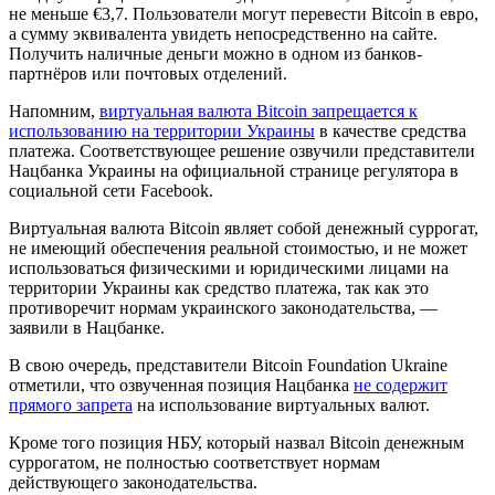
не меньше €3,7. Пользователи могут перевести Bitcoin в евро,
а сумму эквивалента увидеть непосредственно на сайте.
Получить наличные деньги можно в одном из банков-
партнёров или почтовых отделений.
Напомним,
виртуальная валюта Bitcoin запрещается к
использованию на территории Украины
в качестве средства
платежа. Соответствующее решение озвучили представители
Нацбанка Украины на официальной странице регулятора в
социальной сети Facebook.
Виртуальная валюта Bitcoin являет собой денежный суррогат,
не имеющий обеспечения реальной стоимостью, и не может
использоваться физическими и юридическими лицами на
территории Украины как средство платежа, так как это
противоречит нормам украинского законодательства, —
заявили в Нацбанке.
В свою очередь, представители Bitcoin Foundation Ukraine
отметили, что озвученная позиция Нацбанка
не содержит
прямого запрета
на использование виртуальных валют.
Кроме того позиция НБУ, который назвал Bitcoin денежным
суррогатом, не полностью соответствует нормам
действующего законодательства.