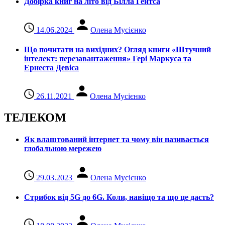
Добірка книг на літо від Білла Гейтса
14.06.2024
Олена Мусієнко
Що почитати на вихідних? Огляд книги «Штучний
інтелект: перезавантаження» Гері Маркуса та
Ернеста Девіса
26.11.2021
Олена Мусієнко
ТЕЛЕКОМ
Як влаштований інтернет та чому він називається
глобальною мережею
29.03.2023
Олена Мусієнко
Стрибок від 5G до 6G. Коли, навіщо та що це даcть?