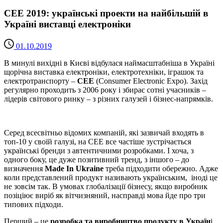
CEE 2019: українські проекти на найбільшій в
Україні виставці електроніки
01.10.2019
В минулі вихідні в Києві відбулася наймасштабніша в Україні
щорічна виставка електроніки, електротехніки, іграшок та
електротранспорту –
CEE
(Consumer Electronic Expo). Захід
регулярно проходить з 2006 року і збирає сотні учасників –
лідерів світового ринку – з різних галузей і бізнес-напрямків.
Серед всесвітньо відомих компаній, які зазвичай входять в
топ-10 у своїй галузі, на CEE все частіше зустрічається
українські бренди з автентичними розробками. І хоча, з
одного боку, це дуже позитивний тренд, з іншого – до
визначення
Made In Ukraine
треба підходити обережно. Адже
коли представлений продукт називають українським, іноді це
не зовсім так. В умовах глобалізації бізнесу, якщо виробник
позіціює виріб як вітчизняний, насправді мова йде про три
типових підходи.
Перший – це
розробка та виробництво продукту в Україн
і,