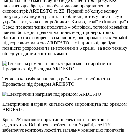
національного масштабу, що веде бізнес з 1995 року. ERC
належить два бренда, що були масово представлені в
експоцентрі:
ARDESTO
та
2E
. Перший об’єднує велику
побутову техніку від різних виробників, в тому числі – суто
українських, хоча є і виробники з Китаю, Італії та інших країн.
Серед представлених продуктів – обігрівачі, теплові керамічні
панелі, бойлери, пральні машини, кондиціонери, тощо.
Частина з них створена за кордоном, але продається в Україні
під торговою маркою ARDESTO, а є і пристрої, що були
повністю розроблені та виготовлені в Україні. Та всю техніку
об’єднує єдиний контроль якості.
Теплова керамічна панель українського виробництва.
Продається під брендом ARDESTO
Електричний нагрівач китайського виробництва під брендом
ARDESTO
Бренд
2Е
охоплює портативні електронні пристрої та
аудіотехніку. Всі ці речі зроблені не в Україні, але ERC
забезпечує контроль якості та загальну концепцію продуктів.