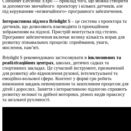
Consumer Electronic Expo — приклад того, що можна створити
за допомогою звичайного проектору і кількох датчиків, але
під керуванням «незвичайного» програмного забезпечення.
Інтерактивна підлога
Briolight S
– це система з проектора та
датчиків, що дозволяють взаємодіяти із проекційним
зображенням на підлозі. Пристрій монтується під стелею.
Програмне забезпечення включає велику кількість вправ для
розвитку пізнавальних процесів: сприймання, уваги,
мислення, пам’яті.
Briolight S рекомендовано застосовувати в
інклюзивних та
реабілітаційних центрах
, школах, дитячих садках та
спортивних закладах. Це сучасний інструмент, призначений
для розвитку або відновлення рухової, інтелектуальної та
емоційно-вольової сфери. Контент у формі гри робить
виконання завдань невимушеним та захопливим процесом для
дітей і дорослих. Заняття з інтерактивною підлогою сприяють
розвитку великої та дрібної моторики, різних видів праксису
та загальної рухливості.