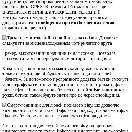
супутники), так і в приміщеннях за даними мобільних
операторів та GPRS. В результаті батьки знають, де
знаходиться їх дитина, а також здатні складати й
контролювати маршрут його пересування протягом
дня, отримуючи
сповіщення про вихід з певних геозон
(заданих попередньо).
Трекер, вмонтований в нашийник для собаки. Дозволяє
слідкувати за місцеперебуванням чотирилапого друга
Крім того, годинники, які мають камеру, дають змогу не
тільки слухати, що відбувається навколо дитини, але і
«бачити». За допомогою програмного додатка батьки зможуть
сфотографувати
оточення дитини і негайно отримати фото
на телефон. Якщо дитина або хтось інший
зніме годинник з
руки
, батьки також будуть знати про це через сповіщення.
Смарт-годинник для людей похилого віку, що дозволяє
вимірювати тиск та пульс. Інформація надходить на смартфон