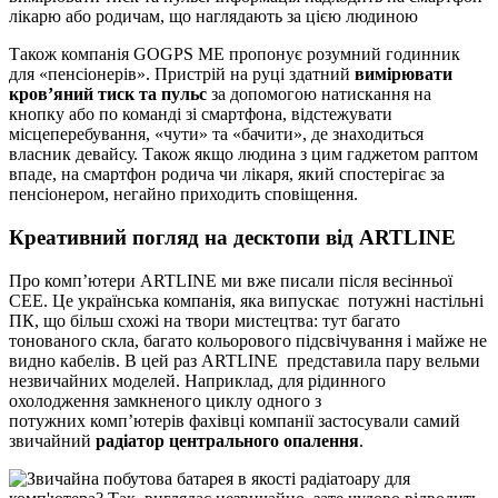
лікарю або родичам, що наглядають за цією людиною
Також компанія GOGPS ME пропонує розумний годинник
для «пенсіонерів». Пристрій на руці здатний
вимірювати
кров’яний тиск та пульс
за допомогою натискання на
кнопку або по команді зі смартфона, відстежувати
місцеперебування, «чути» та «бачити», де знаходиться
власник девайсу. Також якщо людина з цим гаджетом раптом
впаде, на смартфон родича чи лікаря, який спостерігає за
пенсіонером, негайно приходить сповіщення.
Креативний погляд на десктопи від ARTLINE
Про комп’ютери ARTLINE ми вже писали після весінньої
CEE. Це українська компанія, яка випускає потужні настільні
ПК, що більш схожі на твори мистецтва: тут багато
тонованого скла, багато кольорового підсвічування і майже не
видно кабелів. В цей раз ARTLINE представила пару вельми
незвичайних моделей. Наприклад, для рідинного
охолодження замкненого циклу одного з
потужних комп’ютерів фахівці компанії застосували самий
звичайний
радіатор центрального опалення
.