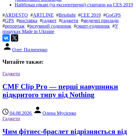
Найбільш цікаві (та ексцентричні) стартапи на CES 2019
#
ARDESTO
#
ARTLINE
#
Briolight
#
CEE 2019
#
GoGPS
#
GPS
#
виставка
#
гаджет
#
гаджети
#
медичні прилади
#
репортаж
#
розумний годинник
#
смарт-годинник
#
У
пошуках Made in Ukraine
Олег Пилипенко
Читайте также:
Гаджети
CMF Clip Pro — перші навушники
відкритого типу від Nothing
04.08.2026
Олена Мусієнко
Гаджети
Чим фітнес-браслет відрізняється від