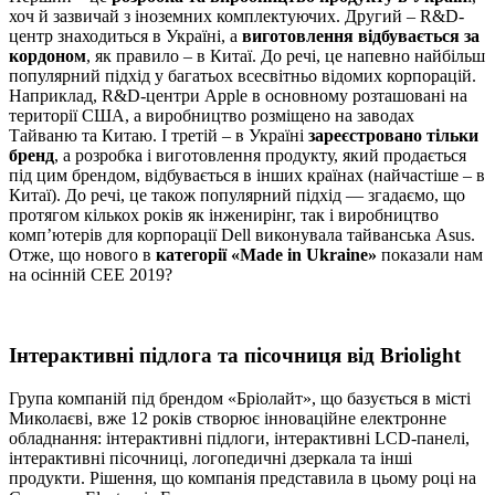
хоч й зазвичай з іноземних комплектуючих. Другий – R&D-
центр знаходиться в Україні, а
виготовлення відбувається за
кордоном
, як правило – в Китаї. До речі, це напевно найбільш
популярний підхід у багатьох всесвітньо відомих корпорацій.
Наприклад, R&D-центри Apple в основному розташовані на
території США, а виробництво розміщено на заводах
Тайваню та Китаю. І третій – в Україні
зареєстровано тільки
бренд
, а розробка і виготовлення продукту, який продається
під цим брендом, відбувається в інших країнах (найчастіше – в
Китаї). До речі, це також популярний підхід — згадаємо, що
протягом кількох років як інженирінг, так і виробництво
комп’ютерів для корпорації Dell виконувала тайванська Asus.
Отже, що нового в
категорії «Made in Ukraine»
показали нам
на осінній CEE 2019?
Інтерактивні підлога та пісочниця від Briolight
Група компаній під брендом «Бріолайт», що базується в місті
Миколаєві, вже 12 років створює інноваційне електронне
обладнання: інтерактивні підлоги, інтерактивні LCD-панелі,
інтерактивні пісочниці, логопедичні дзеркала та інші
продукти. Рішення, що компанія представила в цьому році на