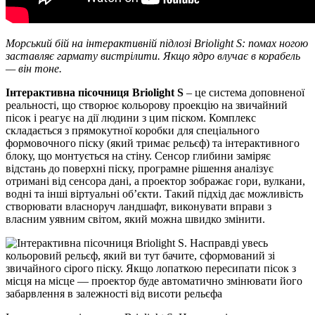
Морський бій на інтерактивній підлозі Briolight S: помах ногою
заставляє гармату вистрілити. Якщо ядро влучає в корабель
— він тоне.
Інтерактивна пісочниця Briolight S
– це система доповненої
реальності, що створює кольорову проекцію на звичайний
пісок і реагує на дії людини з цим піском. Комплекс
складається з прямокутної коробки для спеціального
формовочного піску (який тримає рельєф) та інтерактивного
блоку, що монтується на стіну. Сенсор глибини заміряє
відстань до поверхні піску, програмне рішення аналізує
отримані від сенсора дані, а проектор зображає гори, вулкани,
водні та інші віртуальні об’єкти. Такий підхід дає можливість
створювати власноруч ландшафт, виконувати вправи з
власним уявним світом, який можна швидко змінити.