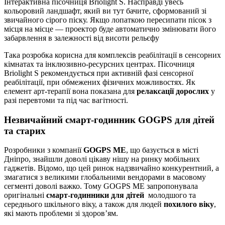
Інтерактивна пісочниця Briolight S. Насправді увесь
кольоровий ландшафт, який ви тут бачите, сформований зі
звичайного сірого піску. Якщо лопаткою пересипати пісок з
місця на місце — проектор буде автоматично змінювати його
забарвлення в залежності від висоти рельєфу
Така розробка корисна для комплексів реабілітації в сенсорних
кімнатах та інклюзивно-ресурсних центрах. Пісочниця
Briolight S рекомендується при активній фазі сенсорної
реабілітації, при обмежених фізичних можливостях. Як
елемент арт-терапії вона показана для
релаксації дорослих
у
разі перевтоми та під час вагітності.
Незвичайний смарт-годинник GOGPS для дітей
та старих
Розробники з компанії
GOGPS ME
, що базується в місті
Дніпро, знайшли доволі цікаву нішу на ринку мобільних
гаджетів. Відомо, що цей ринок надзвичайно конкурентний, а
змагатися з великими глобальними вендорами в масовому
сегменті доволі важко. Тому GOGPS ME запропонувала
оригінальні
смарт-годинники для дітей
молодшого та
середнього шкільного віку, а також для людей
похилого віку
,
які мають проблеми зі здоров’ям.