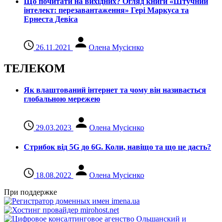
Що почитати на вихідних? Огляд книги «Штучний
інтелект: перезавантаження» Гері Маркуса та
Ернеста Девіса
26.11.2021
Олена Мусієнко
ТЕЛЕКОМ
Як влаштований інтернет та чому він називається
глобальною мережею
29.03.2023
Олена Мусієнко
Стрибок від 5G до 6G. Коли, навіщо та що це даcть?
18.08.2022
Олена Мусієнко
При поддержке