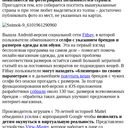
Пригодится тем, кто собирается посетить вышеуказанные
страны и при этом любит выделяться из толпы – достаточно
публиковать фото из мест, не указанных на картах.
Вышла Android-версия социальной сети
Fitbay
, в которой
пользователи обмениваются
селфи с указанием брендов и
размеров одежды или обуви
. Эта на первый взгляд
бесполезная программа на самом деле – помогает помочь
онлайн-магазинам одежды, для которых проблема
несоответствия размеров остаётся самой большой затратной
статьёй из-за постоянных возвратов не подошедших вещей. В
Fitbay пользователи
могут находить «близнецов» по своим
параметрам
и в дальнейшем
покупать вещи
брендов с чужих
селфи без опаски прогадать с размером. За полгода
функционирования веб-версии и iOS-приложения
разработчики
собрали
около 130 тыс. размеров всевозможных
брендов – обработка таких данных улучшит предложение в
интернет-магазинах.
Производитель игрушек с 70-летней историей Mattel
объединил усилия с корпорацией Google чтобы
позволить и
детям окунуться в виртуальную реальность
. Представлено
устройство
View-Master
, которое работает в паре со