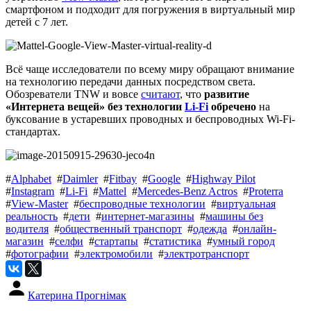
смартфоном и подходит для погружения в виртуальный мир
детей с 7 лет.
Всё чаще исследователи по всему миру обращают внимание
на технологию передачи данных посредством света.
Обозреватели TNW и вовсе
считают
, что
развитие
«Интернета вещей» без технологии
Li-Fi
обречено
на
буксование в устаревших проводных и беспроводных Wi-Fi-
стандартах.
#
Alphabet
#
Daimler
#
Fitbay
#
Google
#
Highway Pilot
#
Instagram
#
Li-Fi
#
Mattel
#
Mercedes-Benz Actros
#
Proterra
#
View-Master
#
беспроводные технологии
#
виртуальная
реальность
#
дети
#
интернет-магазины
#
машины без
водителя
#
общественный транспорт
#
одежда
#
онлайн-
магазин
#
селфи
#
стартапы
#
статистика
#
умный город
#
фотографии
#
электромобили
#
электротранспорт
Катерина Прогнімак