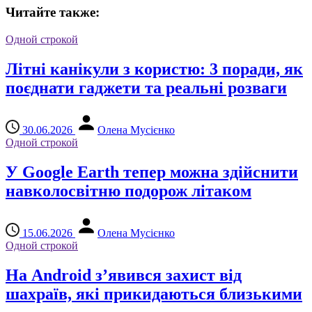
Читайте также:
Одной строкой
Літні канікули з користю: 3 поради, як
поєднати гаджети та реальні розваги
30.06.2026
Олена Мусієнко
Одной строкой
У Google Earth тепер можна здійснити
навколосвітню подорож літаком
15.06.2026
Олена Мусієнко
Одной строкой
На Android з’явився захист від
шахраїв, які прикидаються близькими