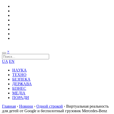
×
UA
EN
НАУКА
ТЕХНО
БЕЗПЕКА
ДЕРЖАВА
БІЗНЕС
МЕДІА
ПОРАДИ
Главная
›
Новини
›
Одной строкой
›
Виртуальная реальность
для детей от Google и беспилотный грузовик Mercedes-Benz