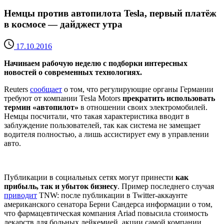
Немцы против автопилота Tesla, первый платёж
в космосе — дайджест утра
17.10.2016
Начинаем рабочую неделю с подборки интересных
новостей о современных технологиях.
Reuters
сообщает
о том, что регулирующие органы Германии
требуют от компании Tesla Motors
прекратить использовать
термин «автопилот»
в отношении своих электромобилей.
Немцы посчитали, что такая характеристика вводит в
заблуждение пользователей, так как система не замещает
водителя полностью, а лишь ассистирует ему в управлении
авто.
Публикации в социальных сетях могут принести
как
прибыль, так и убыток бизнесу
. Пример последнего случая
приводит
TNW: после публикации в Twitter-аккаунте
американского сенатора Берни Сандерса информации о том,
что фармацевтическая компания Ariad повысила стоимость
лекарств для больных лейкемией, акции самой компании