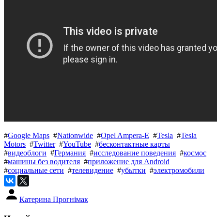
#
Google Maps
#
Nationwide
#
Opel Ampera-E
#
Tesla
#
Tesla
Motors
#
Twitter
#
YouTube
#
бесконтактные карты
#
видеоблоги
#
Германия
#
исследование поведения
#
космос
#
машины без водителя
#
приложение для Android
#
социальные сети
#
телевидение
#
убытки
#
электромобили
Катерина Прогнімак