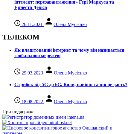
інтелект: перезавантаження» Гері Маркуса та
Ернеста Девіса
26.11.2021
Олена Мусієнко
ТЕЛЕКОМ
Як влаштований інтернет та чому він називається
глобальною мережею
29.03.2023
Олена Мусієнко
Стрибок від 5G до 6G. Коли, навіщо та що це даcть?
18.08.2022
Олена Мусієнко
При поддержке