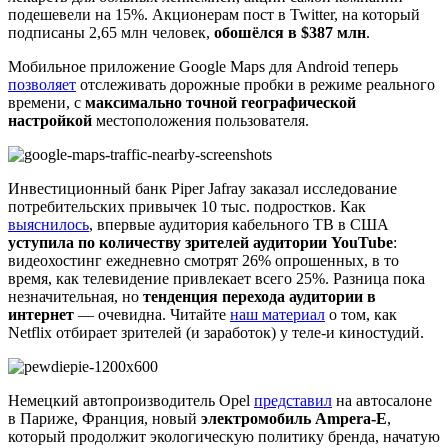
подешевели на 15%. Акционерам пост в Twitter, на который
подписаны 2,65 млн человек,
обошёлся в $387 млн
.
Мобильное приложение Google Maps для Android теперь
позволяет
отслеживать дорожные пробки в режиме реального
времени, с
максимально точной географической
настройкой
местоположения пользователя.
Инвестиционный банк Piper Jafray заказал исследование
потребительских привычек 10 тыс. подростков. Как
выяснилось
, впервые аудитория кабельного ТВ в США
уступила по количеству зрителей аудитории YouTube
:
видеохостинг ежедневно смотрят 26% опрошенных, в то
время, как телевидение привлекает всего 25%. Разница пока
незначительная, но
тенденция перехода аудитории в
интернет
— очевидна. Читайте
наш материал
о том, как
Netflix отбирает зрителей (и заработок) у теле-и киностудий.
Немецкий автопроизводитель Opel
представил
на автосалоне
в Париже, Франция, новый
электромобиль Ampera-E
,
который продолжит экологическую политику бренда, начатую