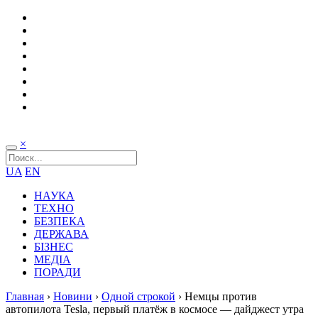
×
UA
EN
НАУКА
ТЕХНО
БЕЗПЕКА
ДЕРЖАВА
БІЗНЕС
МЕДІА
ПОРАДИ
Главная
›
Новини
›
Одной строкой
›
Немцы против
автопилота Tesla, первый платёж в космосе — дайджест утра