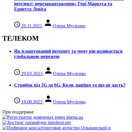
інтелект: перезавантаження» Гері Маркуса та
Ернеста Девіса
26.11.2021
Олена Мусієнко
ТЕЛЕКОМ
Як влаштований інтернет та чому він називається
глобальною мережею
29.03.2023
Олена Мусієнко
Стрибок від 5G до 6G. Коли, навіщо та що це даcть?
18.08.2022
Олена Мусієнко
При поддержке