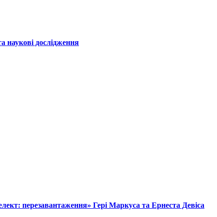
а наукові дослідження
лект: перезавантаження» Гері Маркуса та Ернеста Девіса