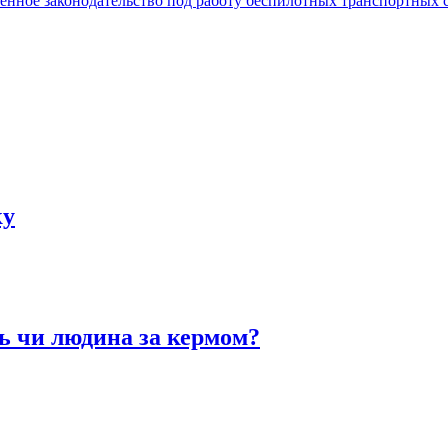
венное законодательство под работу беспилотных транспортных 
ку
ь чи людина за кермом?