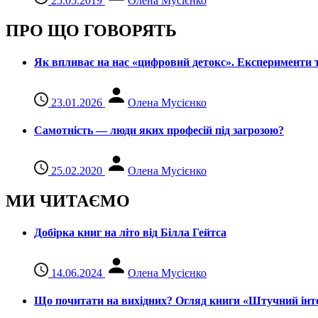
25.05.2019
Олена Мусієнко
ПРО ЩО ГОВОРЯТЬ
Як впливає на нас «цифровий детокс». Експерименти т
23.01.2026
Олена Мусієнко
Самотність — люди яких професій під загрозою?
25.02.2020
Олена Мусієнко
МИ ЧИТАЄМО
Добірка книг на літо від Білла Гейтса
14.06.2024
Олена Мусієнко
Що почитати на вихідних? Огляд книги «Штучний інте