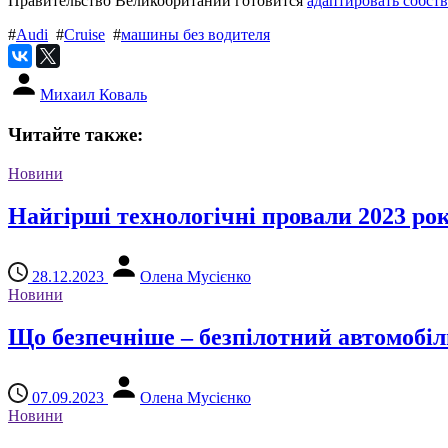
Правительство Великобритании готовится
адаптировать собст
#
Audi
#
Cruise
#
машины без водителя
Михаил Коваль
Читайте также:
Новини
Найгірші технологічні провали 2023 ро
28.12.2023
Олена Мусієнко
Новини
Що безпечніше – безпілотний автомобіл
07.09.2023
Олена Мусієнко
Новини