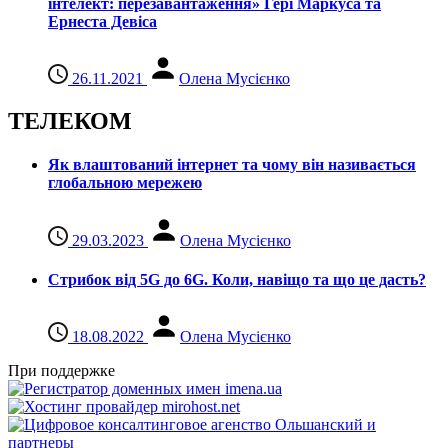
інтелект: перезавантаження» Гері Маркуса та
Ернеста Девіса
26.11.2021
Олена Мусієнко
ТЕЛЕКОМ
Як влаштований інтернет та чому він називається
глобальною мережею
29.03.2023
Олена Мусієнко
Стрибок від 5G до 6G. Коли, навіщо та що це даcть?
18.08.2022
Олена Мусієнко
При поддержке