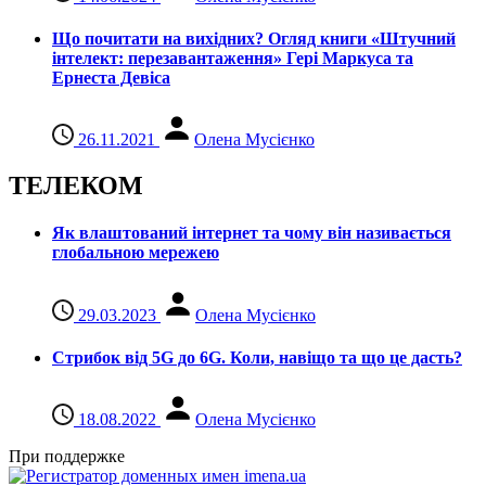
Що почитати на вихідних? Огляд книги «Штучний
інтелект: перезавантаження» Гері Маркуса та
Ернеста Девіса
26.11.2021
Олена Мусієнко
ТЕЛЕКОМ
Як влаштований інтернет та чому він називається
глобальною мережею
29.03.2023
Олена Мусієнко
Стрибок від 5G до 6G. Коли, навіщо та що це даcть?
18.08.2022
Олена Мусієнко
При поддержке