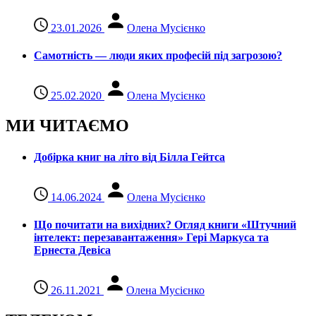
23.01.2026
Олена Мусієнко
Самотність — люди яких професій під загрозою?
25.02.2020
Олена Мусієнко
МИ ЧИТАЄМО
Добірка книг на літо від Білла Гейтса
14.06.2024
Олена Мусієнко
Що почитати на вихідних? Огляд книги «Штучний
інтелект: перезавантаження» Гері Маркуса та
Ернеста Девіса
26.11.2021
Олена Мусієнко