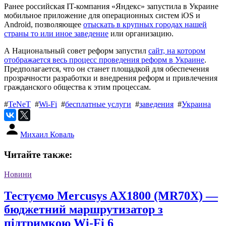
Ранее российская IT-компания «Яндекс» запустила в Украине
мобильное приложение для операционных систем iOS и
Android, позволяющее
отыскать в крупных городах нашей
страны то или иное заведение
или организацию.
А Национальный совет реформ запустил
сайт, на котором
отображается весь процесс проведения реформ в Украине
.
Предполагается, что он станет площадкой для обеспечения
прозрачности разработки и внедрения реформ и привлечения
гражданского общества к этим процессам.
#
TeNeT
#
Wi-Fi
#
бесплатные услуги
#
заведения
#
Украина
Михаил Коваль
Читайте также:
Новини
Тестуємо Mercusys AX1800 (MR70X) —
бюджетний маршрутизатор з
підтримкою Wi-Fi 6