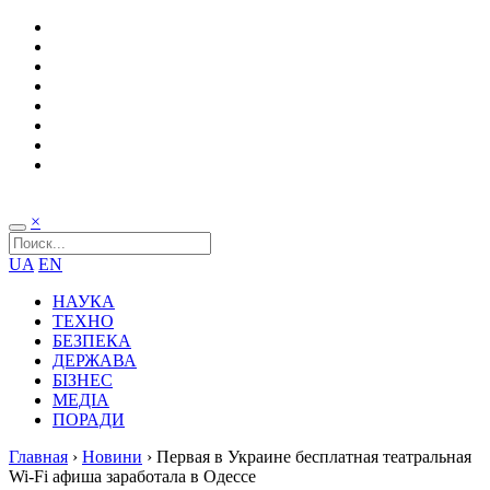
×
UA
EN
НАУКА
ТЕХНО
БЕЗПЕКА
ДЕРЖАВА
БІЗНЕС
МЕДІА
ПОРАДИ
Главная
›
Новини
›
Первая в Украине бесплатная театральная
Wi-Fi афиша заработала в Одессе