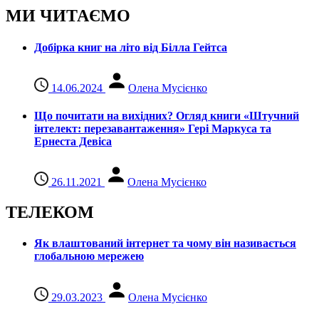
МИ ЧИТАЄМО
Добірка книг на літо від Білла Гейтса
14.06.2024
Олена Мусієнко
Що почитати на вихідних? Огляд книги «Штучний
інтелект: перезавантаження» Гері Маркуса та
Ернеста Девіса
26.11.2021
Олена Мусієнко
ТЕЛЕКОМ
Як влаштований інтернет та чому він називається
глобальною мережею
29.03.2023
Олена Мусієнко