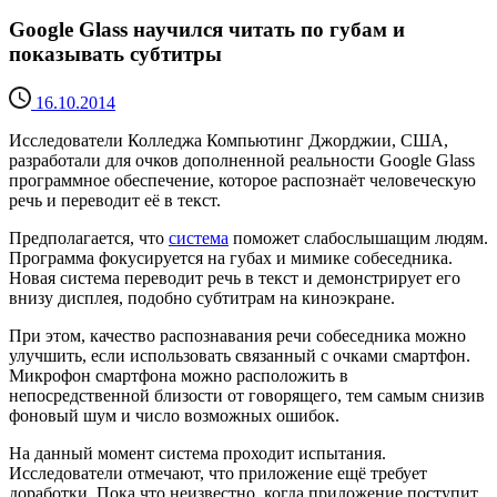
Google Glass научился читать по губам и
показывать субтитры
16.10.2014
Исследователи Колледжа Компьютинг Джорджии, США,
разработали для очков дополненной реальности Google Glass
программное обеспечение, которое распознаёт человеческую
речь и переводит её в текст.
Предполагается, что
система
поможет слабослышащим людям.
Программа фокусируется на губах и мимике собеседника.
Новая система переводит речь в текст и демонстрирует его
внизу дисплея, подобно субтитрам на киноэкране.
При этом, качество распознавания речи собеседника можно
улучшить, если использовать связанный с очками смартфон.
Микрофон смартфона можно расположить в
непосредственной близости от говорящего, тем самым снизив
фоновый шум и число возможных ошибок.
На данный момент система проходит испытания.
Исследователи отмечают, что приложение ещё требует
доработки. Пока что неизвестно, когда приложение поступит