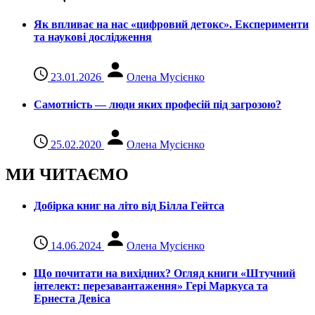
Як впливає на нас «цифровий детокс». Експерименти
та наукові дослідження
23.01.2026
Олена Мусієнко
Самотність — люди яких професій під загрозою?
25.02.2020
Олена Мусієнко
МИ ЧИТАЄМО
Добірка книг на літо від Білла Гейтса
14.06.2024
Олена Мусієнко
Що почитати на вихідних? Огляд книги «Штучний
інтелект: перезавантаження» Гері Маркуса та
Ернеста Девіса