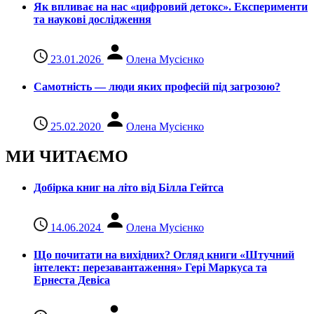
Як впливає на нас «цифровий детокс». Експерименти
та наукові дослідження
23.01.2026
Олена Мусієнко
Самотність — люди яких професій під загрозою?
25.02.2020
Олена Мусієнко
МИ ЧИТАЄМО
Добірка книг на літо від Білла Гейтса
14.06.2024
Олена Мусієнко
Що почитати на вихідних? Огляд книги «Штучний
інтелект: перезавантаження» Гері Маркуса та
Ернеста Девіса