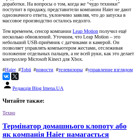
доработки. На вопросы о том, когда же “чудо техники”
поступит в продажу, представители компании Haier не дают
однозначного ответа, уклончиво заявляя, что до запуска в
массовое производство осталось недолго.
Тем временем, сенсор компании
Leap Motion
получил ещё
несколько обновлений. Уточним, что Leap Motion – это
небольшой USB-приёмник с датчиками и камерой. Он
позволяет управлять компьютером жестами, отслеживая
положение отдельных пальцев, а не всей руки, как это делает
контроллер Microsoft Kinect для Xbox.
#
Haier
#
Tobii
#
новости
#
телевизоры
#
управление взглядом
Редакція Blog Imena.UA
Читайте также:
Техно
Термінатор домашнього клопоту або
як компанія Haier намагається