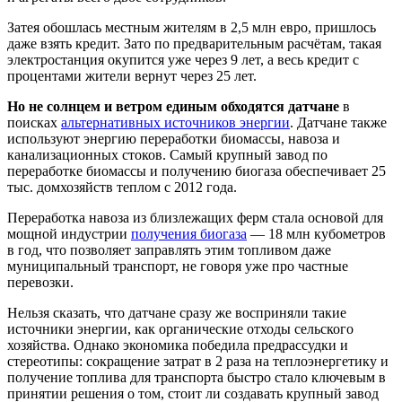
Затея обошлась местным жителям в 2,5 млн евро, пришлось
даже взять кредит. Зато по предварительным расчётам, такая
электростанция окупится уже через 9 лет, а весь кредит с
процентами жители вернут через 25 лет.
Но не солнцем и ветром единым обходятся датчане
в
поисках
альтернативных источников энергии
. Датчане также
используют энергию переработки биомассы, навоза и
канализационных стоков. Самый крупный завод по
переработке биомассы и получению биогаза обеспечивает 25
тыс. домхозяйств теплом с 2012 года.
Переработка навоза из близлежащих ферм стала основой для
мощной индустрии
получения биогаза
— 18 млн кубометров
в год, что позволяет заправлять этим топливом даже
муниципальный транспорт, не говоря уже про частные
перевозки.
Нельзя сказать, что датчане сразу же восприняли такие
источники энергии, как органические отходы сельского
хозяйства. Однако экономика победила предрассудки и
стереотипы: сокращение затрат в 2 раза на теплоэнергетику и
получение топлива для транспорта быстро стало ключевым в
принятии решения о том, стоит ли создавать крупный завод