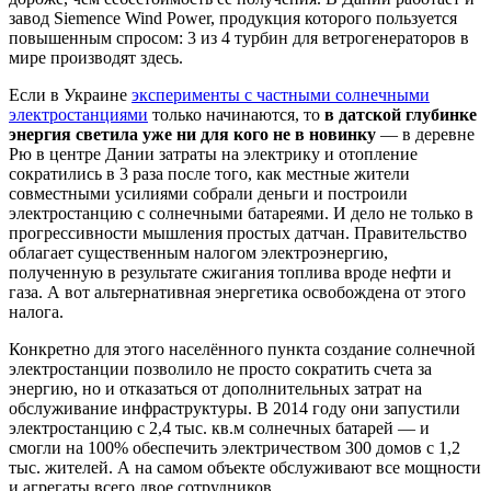
завод Siemence Wind Power, продукция которого пользуется
повышенным спросом: 3 из 4 турбин для ветрогенераторов в
мире производят здесь.
Если в Украине
эксперименты с частными солнечными
электростанциями
только начинаются, то
в датской глубинке
энергия светила уже ни для кого не в новинку
— в деревне
Рю в центре Дании затраты на электрику и отопление
сократились в 3 раза после того, как местные жители
совместными усилиями собрали деньги и построили
электростанцию с солнечными батареями. И дело не только в
прогрессивности мышления простых датчан. Правительство
облагает существенным налогом электроэнергию,
полученную в результате сжигания топлива вроде нефти и
газа. А вот альтернативная энергетика освобождена от этого
налога.
Конкретно для этого населённого пункта создание солнечной
электростанции позволило не просто сократить счета за
энергию, но и отказаться от дополнительных затрат на
обслуживание инфраструктуры. В 2014 году они запустили
электростанцию с 2,4 тыс. кв.м солнечных батарей — и
смогли на 100% обеспечить электричеством 300 домов с 1,2
тыс. жителей. А на самом объекте обслуживают все мощности
и агрегаты всего двое сотрудников.