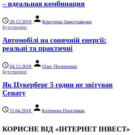
– идеальная комбинация
26.12.2019
Кристина Замостьянова
Бутстрепінг
Автомобілі на сонячній енергії:
реальні та практичні
04.12.2018
Олег Пилипенко
Бутстрепінг
Як Цукерберг 5 годин не звітував
Сенату
11.04.2018
Катерина Прогнімак
КОРИСНЕ ВІД «ІНТЕРНЕТ ІНВЕСТ»