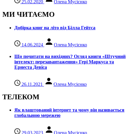
25.02.2020
Олена Мусієнко
МИ ЧИТАЄМО
Добірка книг на літо від Білла Гейтса
14.06.2024
Олена Мусієнко
Що почитати на вихідних? Огляд книги «Штучний
інтелект: перезавантаження» Гері Маркуса та
Ернеста Девіса
26.11.2021
Олена Мусієнко
ТЕЛЕКОМ
Як влаштований інтернет та чому він називається
глобальною мережею
29.03.2023
Олена Мусієнко