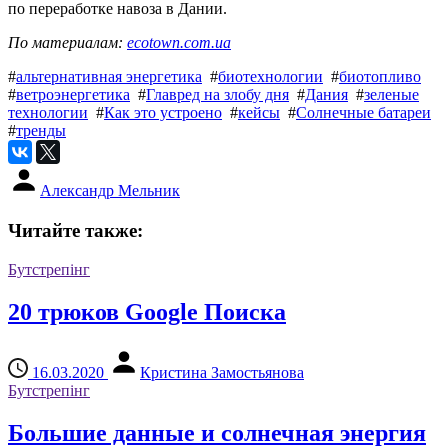
по переработке навоза в Дании.
По материалам:
ecotown.com.ua
#
альтернативная энергетика
#
биотехнологии
#
биотопливо
#
ветроэнергетика
#
Главред на злобу дня
#
Дания
#
зеленые
технологии
#
Как это устроено
#
кейсы
#
Солнечные батареи
#
тренды
Александр Мельник
Читайте также:
Бутстрепінг
20 трюков Google Поиска
16.03.2020
Кристина Замостьянова
Бутстрепінг
Большие данные и солнечная энергия