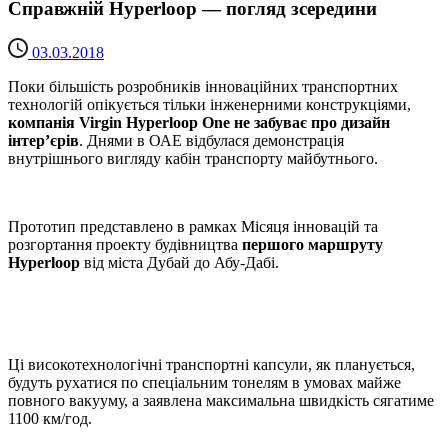
Справжній Hyperloop — погляд зсередини
03.03.2018
Поки більшість розробників інноваційних транспортних
технологій опікується тільки інженерними конструкціями,
компанія Virgin Hyperloop One не забуває про дизайн
інтер’єрів
. Днями в ОАЕ відбулася демонстрація
внутрішнього вигляду кабін транспорту майбутнього.
Прототип представлено в рамках Місяця інновацій та
розгортання проекту будівництва
першого маршруту
Hyperloop
від міста Дубай до Абу-Дабі.
Ці високотехнологічні транспортні капсули, як планується,
будуть рухатися по спеціальним тонелям в умовах майже
повного вакууму, а заявлена максимальна швидкість сягатиме
1100 км/год.