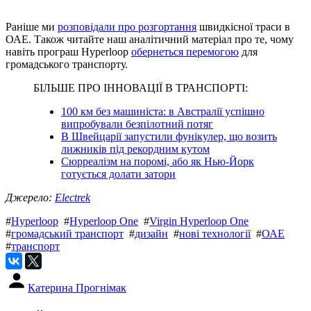
Раніше ми
розповідали про розгортання
швидкісної траси в
ОАЕ. Також читайте наш аналітичний матеріал про те, чому
навіть програш Hyperloop
обернеться перемогою
для
громадського транспорту.
БІЛЬШЕ ПРО ІННОВАЦІЇ В ТРАНСПОРТІ:
100 км без машиніста: в Австралії успішно
випробували безпілотний потяг
В Швейцарії запустили фунікулер, що возить
лижників під рекордним кутом
Сюрреалізм на поромі, або як Нью-Йорк
готується долати затори
Джерело:
Electrek
#
Hyperloop
#
Hyperloop One
#
Virgin Hyperloop One
#
громадський транспорт
#
дизайн
#
нові технології
#
ОАЕ
#
транспорт
Катерина Прогнімак