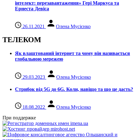
інтелект: перезавантаження» Гері Маркуса та
Ернеста Девіса
26.11.2021
Олена Мусієнко
ТЕЛЕКОМ
Як влаштований інтернет та чому він називається
глобальною мережею
29.03.2023
Олена Мусієнко
Стрибок від 5G до 6G. Коли, навіщо та що це даcть?
18.08.2022
Олена Мусієнко
При поддержке